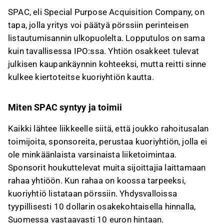
SPAC-sijoittamiseen liittyy merkittäviä riskejä,
SPAC, eli Special Purpose Acquisition Company, on
kuten epävarmuus kohdeyrityksestä ja
tapa, jolla yritys voi päätyä pörssiin perinteisen
aikarajoitukset yrityskaupan toteuttamiselle.
listautumisannin ulkopuolelta. Lopputulos on sama
Sijoituspäätös SPACiin perustuu pitkälti
kuin tavallisessa IPO:ssa. Yhtiön osakkeet tulevat
luottamukseen sponsoreita kohtaan, sillä
julkisen kaupankäynnin kohteeksi, mutta reitti sinne
kuoriyhtiöllä ei ole liiketoimintahistoriaa tai
kulkee kiertoteitse kuoriyhtiön kautta.
talouslukuja.
Suomalainen IQM on tulossa New Yorkin
pörssiin SPAC-järjestelyn kautta ja suunnittelee
Miten SPAC syntyy ja toimii
myös kaksoislistautumista Helsingin pörssiin.
Kaikki lähtee liikkeelle siitä, että joukko rahoitusalan
Tämä sisältö on tekoälyn tuottamaa. Anna siihen
toimijoita, sponsoreita, perustaa kuoriyhtiön, jolla ei
liittyvää palautetta Inderesin
foorumilla
.
ole minkäänlaista varsinaista liiketoimintaa.
Sponsorit houkuttelevat muita sijoittajia laittamaan
rahaa yhtiöön. Kun rahaa on koossa tarpeeksi,
kuoriyhtiö listataan pörssiin. Yhdysvalloissa
tyypillisesti 10 dollarin osakekohtaisella hinnalla,
Suomessa vastaavasti 10 euron hintaan.