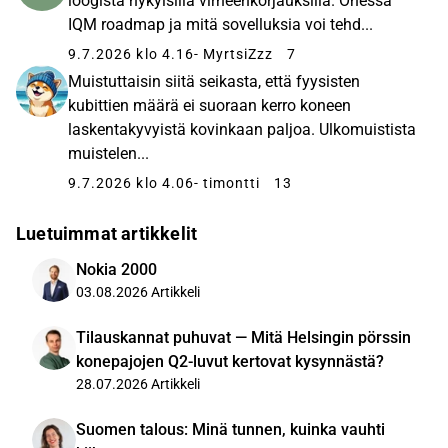
loogista nykyisillä virheenkorjauksilla. Ohessa
IQM roadmap ja mitä sovelluksia voi tehd...
9.7.2026 klo 4.16
- MyrtsiZzz
7
Muistuttaisin siitä seikasta, että fyysisten
kubittien määrä ei suoraan kerro koneen
laskentakyvyistä kovinkaan paljoa. Ulkomuistista
muistelen...
9.7.2026 klo 4.06
- timontti
13
Luetuimmat artikkelit
Nokia 2000
03.08.2026
Artikkeli
Tilauskannat puhuvat — Mitä Helsingin pörssin
konepajojen Q2-luvut kertovat kysynnästä?
28.07.2026
Artikkeli
Suomen talous: Minä tunnen, kuinka vauhti