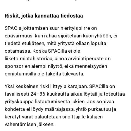
Riskit, jotka kannattaa tiedostaa
SPAC-sijoittamisen suurin erityispiirre on
epävarmuus: kun rahaa sijoitetaan kuoriyhtiöön, ei
tiedetä etukäteen, mitä yritystä ollaan lopulta
ostamassa. Koska SPACilla ei ole
liiketoimintahistoriaa, ainoa arviointiperuste on
sponsorien aiempi näyttö, eikä menneisyyden
onnistumisilla ole takeita tulevasta.
Yksi keskeinen riski liittyy aikarajaan. SPACilla on
tavallisesti 24–36 kuukautta aikaa löytää ja toteuttaa
yrityskauppa listautumisesta lukien. Jos sopivaa
kohdetta ei löydy määräajassa, yhtiö purkautuu ja
kerätyt varat palautetaan sijoittajille kulujen
vähentämisen jälkeen.