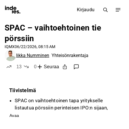
Kirjaudu
SPAC – vaihtoehtoinen tie
pörssiin
IQMX
06/22/2026, 08:15 AM
Iikka Numminen
Yhteisönrakentaja
13
0
Seuraa
tykkää
ei tykkää
Tiivistelmä
SPAC on vaihtoehtoinen tapa yritykselle
listautua pörssiin perinteisen IPO:n sijaan,
jossa kuoriyhtiö listataan ensin ja myöhemmin
Avaa
yhdistyy kohdeyrityksen kanssa.