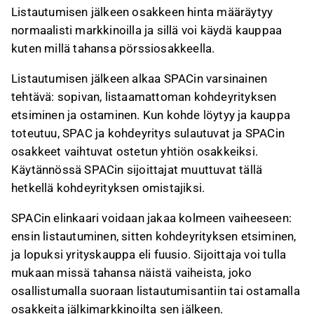
Listautumisen jälkeen osakkeen hinta määräytyy
normaalisti markkinoilla ja sillä voi käydä kauppaa
kuten millä tahansa pörssiosakkeella.
Listautumisen jälkeen alkaa SPACin varsinainen
tehtävä: sopivan, listaamattoman kohdeyrityksen
etsiminen ja ostaminen. Kun kohde löytyy ja kauppa
toteutuu, SPAC ja kohdeyritys sulautuvat ja SPACin
osakkeet vaihtuvat ostetun yhtiön osakkeiksi.
Käytännössä SPACin sijoittajat muuttuvat tällä
hetkellä kohdeyrityksen omistajiksi.
SPACin elinkaari voidaan jakaa kolmeen vaiheeseen:
ensin listautuminen, sitten kohdeyrityksen etsiminen,
ja lopuksi yrityskauppa eli fuusio. Sijoittaja voi tulla
mukaan missä tahansa näistä vaiheista, joko
osallistumalla suoraan listautumisantiin tai ostamalla
osakkeita jälkimarkkinoilta sen jälkeen.