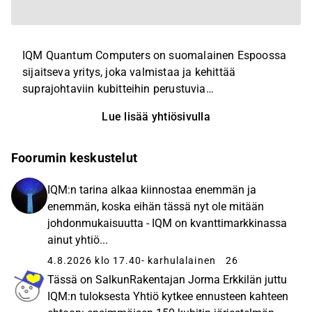
IQM Quantum Computers on suomalainen Espoossa
sijaitseva yritys, joka valmistaa ja kehittää
suprajohtaviin kubitteihin perustuvia
kvanttitietokoneita. Yritys on toimittanut useita
Lue lisää yhtiösivulla
kvanttitietokoneita niin Suomessa kuin
kansainvälisesti. Yritys valmistaa kvanttitietokoneet
tuotantotiloissaan Espoossa, missä sillä on
Foorumin keskustelut
kvanttipiirien valmistamiseen vaadittavat
puhdastilat. IQM listautui USA:n pörssiin SPAC-
IQM:n tarina alkaa kiinnostaa enemmän ja
yhtiön kautta ja teki rinnakkaislistautumisen
enemmän, koska eihän tässä nyt ole mitään
Helsingin pörssiin. SPAC:n käyttämä referenssihinta
johdonmukaisuutta - IQM on kvanttimarkkinassa
oli 10,00 USD eli noin 8,73 €.
ainut yhtiö...
4.8.2026 klo 17.40
- karhulalainen
26
Tässä on SalkunRakentajan Jorma Erkkilän juttu
IQM:n tuloksesta Yhtiö kytkee ennusteen kahteen