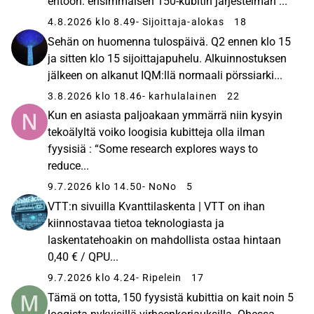
ehtoon: ensimmäisen 150-kubitin järjestelmän ...
4.8.2026 klo 8.49
- Sijoittaja-alokas
18
Sehän on huomenna tulospäivä. Q2 ennen klo 15
ja sitten klo 15 sijoittajapuhelu. Alkuinnostuksen
jälkeen on alkanut IQM:llä normaali pörssiarki...
3.8.2026 klo 18.46
- karhulalainen
22
Kun en asiasta paljoakaan ymmärrä niin kysyin
tekoälyltä voiko loogisia kubitteja olla ilman
fyysisiä : “Some research explores ways to
reduce...
9.7.2026 klo 14.50
- NoNo
5
VTT:n sivuilla Kvanttilaskenta | VTT on ihan
kiinnostavaa tietoa teknologiasta ja
laskentatehoakin on mahdollista ostaa hintaan
0,40 € / QPU...
9.7.2026 klo 4.24
- Ripelein
17
Tämä on totta, 150 fyysistä kubittia on kait noin 5