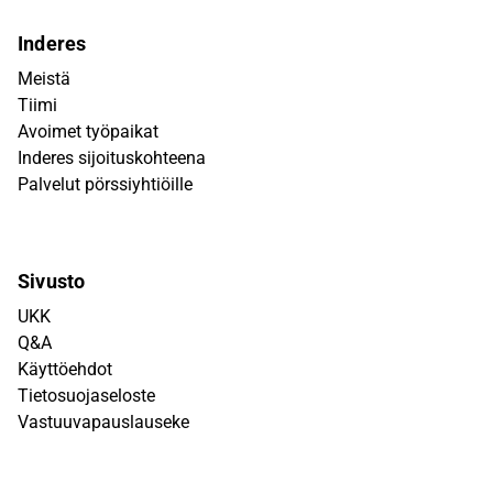
Inderes
Meistä
Tiimi
Avoimet työpaikat
Inderes sijoituskohteena
Palvelut pörssiyhtiöille
Sivusto
UKK
Q&A
Käyttöehdot
Tietosuojaseloste
Vastuuvapauslauseke