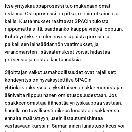
Itse yrityskauppaprosessi tuo mukanaan omat
riskinsä. Ostoprosessi on pitkä, monimutkainen ja
kallis. Kustannukset rasittavat SPACin tulosta
riippumatta siitä, saadaanko kauppa vietyä loppuun.
Kohdeyrityksen tulee myös läpäistä pörssin ja
paikallisen lainsäädännön vaatimukset, ja
viranomaisten lisävaatimukset voivat hidastaa
prosessia ja nostaa kustannuksia.
Sijoittajan vaikutusmahdollisuudet ovat rajalliset:
kohdeyritys on hyväksytettävä SPACin
yhtiökokouksessa ja yksittäisen osakkeenomistajan
äänivalta riippuu hänen omistusosuudestaan. Jos
osakkeenomistaja äänestää yrityskauppaa vastaan,
hänellä on tavallisesti oikeus lunastaa osakkeensa
ennalta määrättyyn, usein listautumishintaa
vastaavaan kurssiin. Samanlainen lunastusoikeus voi