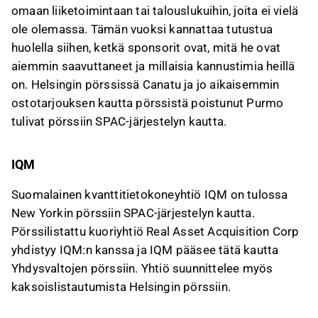
omaan liiketoimintaan tai talouslukuihin, joita ei vielä
ole olemassa. Tämän vuoksi kannattaa tutustua
huolella siihen, ketkä sponsorit ovat, mitä he ovat
aiemmin saavuttaneet ja millaisia kannustimia heillä
on. Helsingin pörssissä Canatu ja jo aikaisemmin
ostotarjouksen kautta pörssistä poistunut Purmo
tulivat pörssiin SPAC‑järjestelyn kautta.
IQM
Suomalainen kvanttitietokoneyhtiö IQM on tulossa
New Yorkin pörssiin SPAC‑järjestelyn kautta.
Pörssilistattu kuoriyhtiö Real Asset Acquisition Corp
yhdistyy IQM:n kanssa ja IQM pääsee tätä kautta
Yhdysvaltojen pörssiin. Yhtiö suunnittelee myös
kaksoislistautumista Helsingin pörssiin.