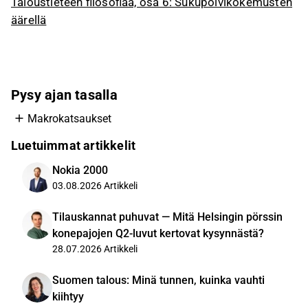
Taloustieteen filosofiaa, osa 6: Sukupolvikokemusten
äärellä
Pysy ajan tasalla
Makrokatsaukset
Luetuimmat artikkelit
Nokia 2000
03.08.2026
Artikkeli
Tilauskannat puhuvat — Mitä Helsingin pörssin
konepajojen Q2-luvut kertovat kysynnästä?
28.07.2026
Artikkeli
Suomen talous: Minä tunnen, kuinka vauhti
kiihtyy