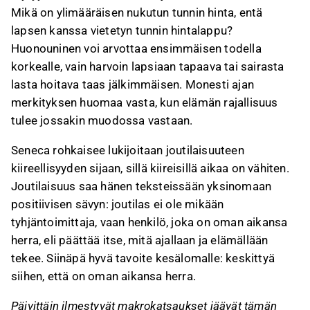
Mikä on ylimääräisen nukutun tunnin hinta, entä
lapsen kanssa vietetyn tunnin hintalappu?
Huonouninen voi arvottaa ensimmäisen todella
korkealle, vain harvoin lapsiaan tapaava tai sairasta
lasta hoitava taas jälkimmäisen. Monesti ajan
merkityksen huomaa vasta, kun elämän rajallisuus
tulee jossakin muodossa vastaan.
Seneca rohkaisee lukijoitaan joutilaisuuteen
kiireellisyyden sijaan, sillä kiireisillä aikaa on vähiten.
Joutilaisuus saa hänen teksteissään yksinomaan
positiivisen sävyn: joutilas ei ole mikään
tyhjäntoimittaja, vaan henkilö, joka on oman aikansa
herra, eli päättää itse, mitä ajallaan ja elämällään
tekee. Siinäpä hyvä tavoite kesälomalle: keskittyä
siihen, että on oman aikansa herra.
Päivittäin ilmestyvät makrokatsaukset jäävät tämän