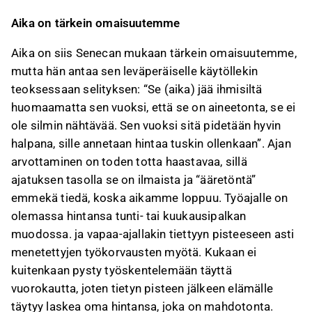
Aika on tärkein omaisuutemme
Aika on siis Senecan mukaan tärkein omaisuutemme,
mutta hän antaa sen leväperäiselle käytöllekin
teoksessaan selityksen: “Se (aika) jää ihmisiltä
huomaamatta sen vuoksi, että se on aineetonta, se ei
ole silmin nähtävää. Sen vuoksi sitä pidetään hyvin
halpana, sille annetaan hintaa tuskin ollenkaan”. Ajan
arvottaminen on toden totta haastavaa, sillä
ajatuksen tasolla se on ilmaista ja “ääretöntä”
emmekä tiedä, koska aikamme loppuu. Työajalle on
olemassa hintansa tunti- tai kuukausipalkan
muodossa. ja vapaa-ajallakin tiettyyn pisteeseen asti
menetettyjen työkorvausten myötä. Kukaan ei
kuitenkaan pysty työskentelemään täyttä
vuorokautta, joten tietyn pisteen jälkeen elämälle
täytyy laskea oma hintansa, joka on mahdotonta.