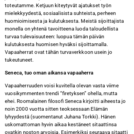
toteutamme. Ketjuun kiteytyvät ajatukset työn
mielekkyydestä, sosiaalisista suhteista, perheen
huomioimisesta ja kulutuksesta. Meistä sijoittajista
monella on yhtenä tavoitteena luoda taloudellista
turvaa tulevaisuuteen: luopua tämän päivän
kulutuksesta huomisen hyväksi sijoittamalla.
Vapaaherrat ovat tähän turvaverkkoon usein jo
tukeutuneet.
Seneca, tuo oman aikansa vapaaherra
Vapaaherruuden voisi kuvitella olevan vasta viime
vuosikymmenten trendi “firetyksen” ohella, mutta
ehei. Roomalainen filosofi Seneca kirjoitti aiheesta jo
noin 2000 vuotta sitten teoksessaan Elämän
lyhyydestä (suomentanut Juhana Torkki). Hänen
uskomattoman hyvin aikaa kestäneet sitaattinsa
ovatkin noston arvoisia. Esimerkiksi seuraava sitaatti