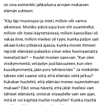
on oiva esimerkki jahkailusta arvojen mukaisen
elämän suhteen:
“Käy läpi muistojasi ja mieti, milloin olit varma
aikeistasi. Moniko päivä sujui kuin olit suunnitellut,
milloin olit itsesi käytettävissä, milloin kasvoillasi oli
vakaa ilme, milloin mielesi oli tyyni, kuinka paljon sait
aikaan koko pitkässä ajassa, kuinka monet ihmiset
repivät elämääsi palasiksi sinun edes huomaamatta
menetystäsi? — Kuulet monien sanovan: “Kun olen
viisikymmentä, vetäydyn joutilaisuuteen, kun olen
kuusikymmentä, jään pois tehtävistäni.” Ja minkähän
takeen olet saanut siitä, että elämäsi vielä jatkuu?
Kukahan huolehtii, että elämäsi menee suunnitelmasi
mukaan? Eikö sinua hävetä, että jätät itsellesi vain
tähteet elämästä, omistat viisaudelle vain sen ajan,
mitä et voi käyttää muihin touhuihin? Kuinka myöhä