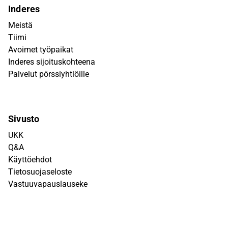
Inderes
Meistä
Tiimi
Avoimet työpaikat
Inderes sijoituskohteena
Palvelut pörssiyhtiöille
Sivusto
UKK
Q&A
Käyttöehdot
Tietosuojaseloste
Vastuuvapauslauseke