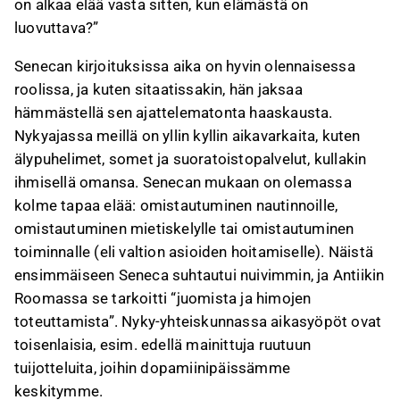
on alkaa elää vasta sitten, kun elämästä on
luovuttava?”
Senecan kirjoituksissa aika on hyvin olennaisessa
roolissa, ja kuten sitaatissakin, hän jaksaa
hämmästellä sen ajattelematonta haaskausta.
Nykyajassa meillä on yllin kyllin aikavarkaita, kuten
älypuhelimet, somet ja suoratoistopalvelut, kullakin
ihmisellä omansa. Senecan mukaan on olemassa
kolme tapaa elää: omistautuminen nautinnoille,
omistautuminen mietiskelylle tai omistautuminen
toiminnalle (eli valtion asioiden hoitamiselle). Näistä
ensimmäiseen Seneca suhtautui nuivimmin, ja Antiikin
Roomassa se tarkoitti “juomista ja himojen
toteuttamista”. Nyky-yhteiskunnassa aikasyöpöt ovat
toisenlaisia, esim. edellä mainittuja ruutuun
tuijotteluita, joihin dopamiinipäissämme
keskitymme.