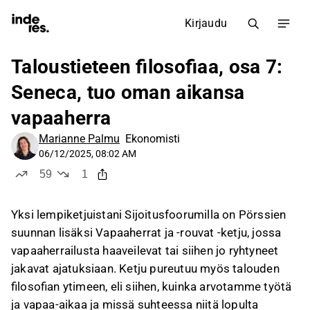
Kirjaudu
Taloustieteen filosofiaa, osa 7:
Seneca, tuo oman aikansa
vapaaherra
Marianne Palmu
Ekonomisti
06/12/2025, 08:02 AM
59
1
tykkää
ei tykkää
Yksi lempiketjuistani Sijoitusfoorumilla on Pörssien
suunnan lisäksi Vapaaherrat ja -rouvat -ketju, jossa
vapaaherrailusta haaveilevat tai siihen jo ryhtyneet
jakavat ajatuksiaan. Ketju pureutuu myös talouden
filosofian ytimeen, eli siihen, kuinka arvotamme työtä
ja vapaa-aikaa ja missä suhteessa niitä lopulta