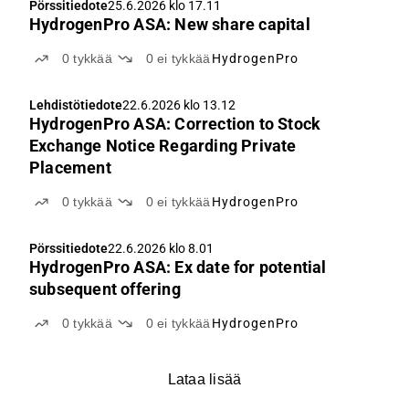
Pörssitiedote
25.6.2026 klo 17.11
HydrogenPro ASA: New share capital
0
tykkää
0
ei tykkää
HydrogenPro
Lehdistötiedote
22.6.2026 klo 13.12
HydrogenPro ASA: Correction to Stock
Exchange Notice Regarding Private
Placement
0
tykkää
0
ei tykkää
HydrogenPro
Pörssitiedote
22.6.2026 klo 8.01
HydrogenPro ASA: Ex date for potential
subsequent offering
0
tykkää
0
ei tykkää
HydrogenPro
Lataa lisää