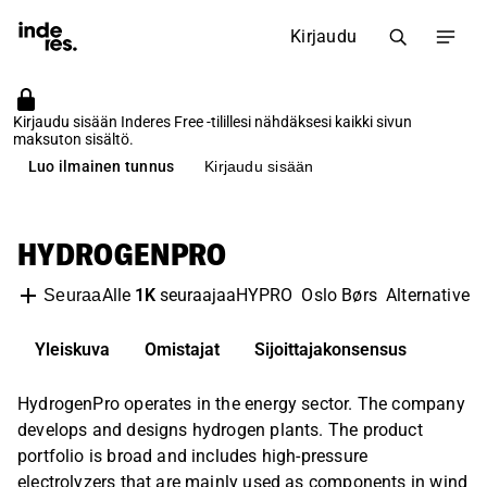
Kirjaudu
Kirjaudu sisään Inderes Free -tilillesi nähdäksesi kaikki sivun
maksuton sisältö.
Luo ilmainen tunnus
Kirjaudu sisään
HYDROGENPRO
Alle
1K
seuraajaa
HYPRO
Oslo Børs
Alternative 
Seuraa
Yleiskuva
Omistajat
Sijoittajakonsensus
HydrogenPro operates in the energy sector. The company
develops and designs hydrogen plants. The product
portfolio is broad and includes high-pressure
electrolyzers that are mainly used as components in wind