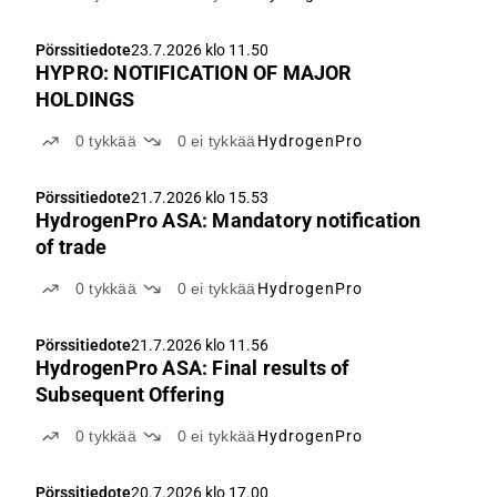
Pörssitiedote
23.7.2026 klo 11.50
HYPRO: NOTIFICATION OF MAJOR
HOLDINGS
0
tykkää
0
ei tykkää
HydrogenPro
Pörssitiedote
21.7.2026 klo 15.53
HydrogenPro ASA: Mandatory notification
of trade
0
tykkää
0
ei tykkää
HydrogenPro
Pörssitiedote
21.7.2026 klo 11.56
HydrogenPro ASA: Final results of
Subsequent Offering
0
tykkää
0
ei tykkää
HydrogenPro
Pörssitiedote
20.7.2026 klo 17.00