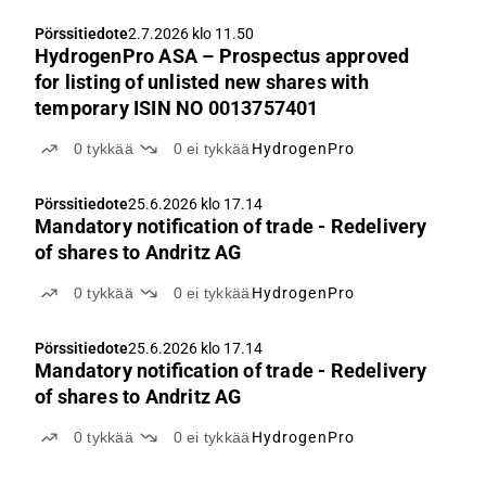
Pörssitiedote
2.7.2026 klo 11.50
HydrogenPro ASA – Prospectus approved
for listing of unlisted new shares with
temporary ISIN NO 0013757401
0
tykkää
0
ei tykkää
HydrogenPro
Pörssitiedote
25.6.2026 klo 17.14
Mandatory notification of trade - Redelivery
of shares to Andritz AG
0
tykkää
0
ei tykkää
HydrogenPro
Pörssitiedote
25.6.2026 klo 17.14
Mandatory notification of trade - Redelivery
of shares to Andritz AG
0
tykkää
0
ei tykkää
HydrogenPro