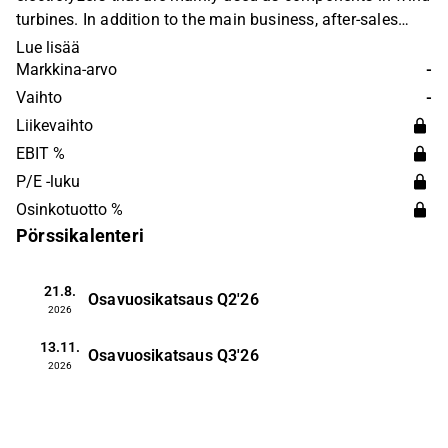
turbines. In addition to the main business, after-sales
service, support and maintenance are offered. Customers
Lue lisää
are found in the energy sector, and projects are carried
Markkina-arvo
-
out both independently and in collaboration with other
Vaihto
-
players. Operations are held on a global level, with the
Liikevaihto
largest presence in the Nordic market.
EBIT %
P/E -luku
Osinkotuotto %
Pörssikalenteri
21.8.
Osavuosikatsaus
Q2'26
2026
13.11.
Osavuosikatsaus
Q3'26
2026