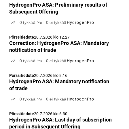
HydrogenPro ASA: Preliminary results of
Subsequent Offering
0
tykkää
0
ei tykkää
HydrogenPro
Pörssitiedote
20.7.2026 klo 12.27
Correction: HydrogenPro ASA: Mandatory
notification of trade
0
tykkää
0
ei tykkää
HydrogenPro
Pörssitiedote
20.7.2026 klo 8.16
HydrogenPro ASA: Mandatory notification
of trade
0
tykkää
0
ei tykkää
HydrogenPro
Pörssitiedote
20.7.2026 klo 6.30
HydrogenPro ASA: Last day of subscription
period in Subsequent Offering