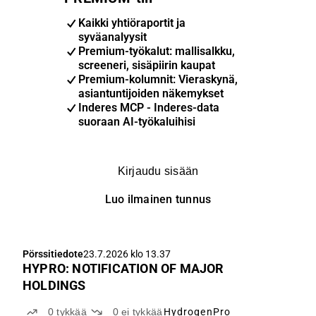
Kaikki yhtiöraportit ja
syväanalyysit
Premium-työkalut: mallisalkku,
screeneri, sisäpiirin kaupat
Premium-kolumnit: Vieraskynä,
asiantuntijoiden näkemykset
Inderes MCP - Inderes-data
suoraan AI-työkaluihisi
Kirjaudu sisään
Luo ilmainen tunnus
Pörssitiedote
23.7.2026 klo 13.37
HYPRO: NOTIFICATION OF MAJOR
HOLDINGS
0
tykkää
0
ei tykkää
HydrogenPro