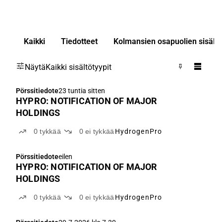
Kaikki
Tiedotteet
Kolmansien osapuolien sisällö
Näytä
Kaikki sisältötyypit
Pörssitiedote
23 tuntia sitten
HYPRO: NOTIFICATION OF MAJOR
HOLDINGS
0
tykkää
0
ei tykkää
HydrogenPro
Pörssitiedote
eilen
HYPRO: NOTIFICATION OF MAJOR
HOLDINGS
0
tykkää
0
ei tykkää
HydrogenPro