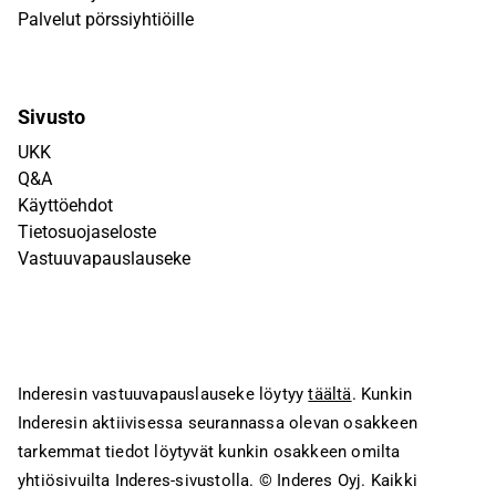
Palvelut pörssiyhtiöille
Sivusto
UKK
Q&A
Käyttöehdot
Tietosuojaseloste
Vastuuvapauslauseke
Inderesin vastuuvapauslauseke löytyy
täältä
. Kunkin
Inderesin aktiivisessa seurannassa olevan osakkeen
tarkemmat tiedot löytyvät kunkin osakkeen omilta
yhtiösivuilta Inderes-sivustolla.
© Inderes Oyj. Kaikki