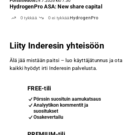
Pörssitiedote
29.7.2026 klo 7.30
HydrogenPro ASA: New share capital
0
tykkää
0
ei tykkää
HydrogenPro
Liity Inderesin yhteisöön
Älä jää mistään paitsi – luo käyttäjätunnus ja ota
kaikki hyödyt irti Inderesin palvelusta.
FREE-tili
Pörssin suosituin aamukatsaus
Analyytikon kommentit ja
suositukset
Osakevertailu
PREMIUM-tili