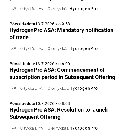
0
tykkää
0
ei tykkää
HydrogenPro
Pörssitiedote
13.7.2026 klo 9.58
HydrogenPro ASA: Mandatory notification
of trade
0
tykkää
0
ei tykkää
HydrogenPro
Pörssitiedote
13.7.2026 klo 6.00
HydrogenPro ASA: Commencement of
subscription period in Subsequent Offering
0
tykkää
0
ei tykkää
HydrogenPro
Pörssitiedote
10.7.2026 klo 8.08
HydrogenPro ASA: Resolution to launch
Subsequent Offering
0
tykkää
0
ei tykkää
HydrogenPro