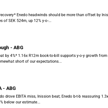
 recovery* Enedo headwinds should be more than offset by Ini
s of SEK 524m, up 12% y-o-...
rough - ABG
eat by 4%* 1.16x R12m book-to-bill supports y-o-y growth from
ewhat short of our expectations...
TA - ABG
o drove EBITA miss, Inission beat; Enedo b-t-b reassuring 1.3x*
% below our estimate...