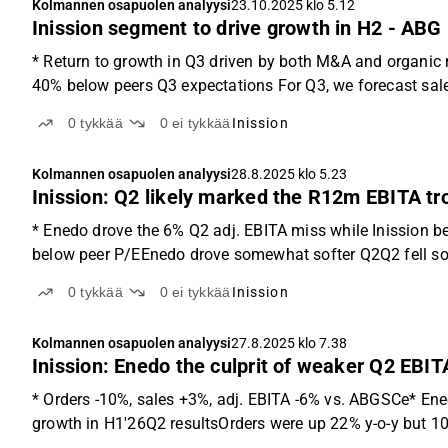
Kolmannen osapuolen analyysi
23.10.2025 klo 5.12
Inission segment to drive growth in H2 - ABG
* Return to growth in Q3 driven by both M&A and organic
40% below peers Q3 expectations For Q3, we forecast sale
0
tykkää
0
ei tykkää
Inission
Kolmannen osapuolen analyysi
28.8.2025 klo 5.23
Inission: Q2 likely marked the R12m EBITA t
* Enedo drove the 6% Q2 adj. EBITA miss while Inission b
below peer P/EEnedo drove somewhat softer Q2Q2 fell som
0
tykkää
0
ei tykkää
Inission
Kolmannen osapuolen analyysi
27.8.2025 klo 7.38
Inission: Enedo the culprit of weaker Q2 EBI
* Orders -10%, sales +3%, adj. EBITA -6% vs. ABGSCe* Ened
growth in H1'26Q2 resultsOrders were up 22% y-o-y but 10