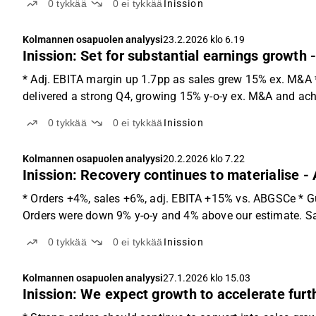
0
tykkää
0
ei tykkää
Inission
Kolmannen osapuolen analyysi
23.2.2026 klo 6.19
Inission: Set for substantial earnings growth
* Adj. EBITA margin up 1.7pp as sales grew 15% ex. M&A * 
delivered a strong Q4, growing 15% y-o-y ex. M&A and achi
0
tykkää
0
ei tykkää
Inission
Kolmannen osapuolen analyysi
20.2.2026 klo 7.22
Inission: Recovery continues to materialise -
* Orders +4%, sales +6%, adj. EBITA +15% vs. ABGSCe * Gui
Orders were down 9% y-o-y and 4% above our estimate. Sal
0
tykkää
0
ei tykkää
Inission
Kolmannen osapuolen analyysi
27.1.2026 klo 15.03
Inission: We expect growth to accelerate furt