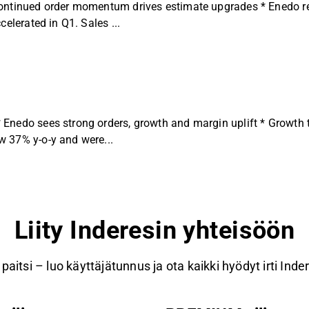
Continued order momentum drives estimate upgrades * Enedo re
elerated in Q1. Sales ...
nedo sees strong orders, growth and margin uplift * Growth tre
w 37% y-o-y and were...
Liity Inderesin yhteisöön
paitsi – luo käyttäjätunnus ja ota kaikki hyödyt irti Inde