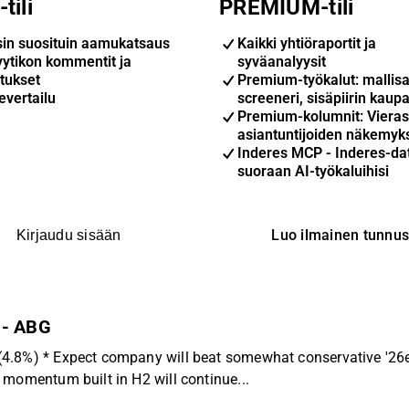
tili
PREMIUM-tili
sin suosituin aamukatsaus
Kaikki yhtiöraportit ja
yytikon kommentit ja
syväanalyysit
tukset
Premium-työkalut: mallisa
evertailu
screeneri, sisäpiirin kaupa
Premium-kolumnit: Vieras
asiantuntijoiden näkemyk
Inderes MCP - Inderes-da
suoraan AI-työkaluihisi
Luo ilmainen tunnu
Kirjaudu sisään
 - ABG
(4.8%) * Expect company will beat somewhat conservative '2
 momentum built in H2 will continue...