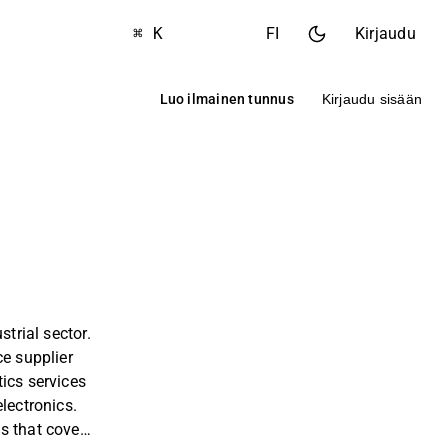
⌘ K
FI
Kirjaudu
Luo ilmainen tunnus
Kirjaudu sisään
strial sector.
ce supplier
ics services
lectronics.
s that cover