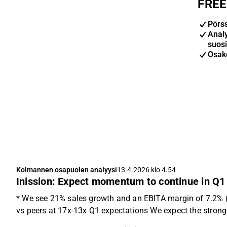
FREE-
Pörs
Anal
suosi
Osak
Kolmannen osapuolen analyysi
13.4.2026 klo 4.54
Inission: Expect momentum to continue in Q1
* We see 21% sales growth and an EBITA margin of 7.2% 
vs peers at 17x-13x Q1 expectations We expect the strong