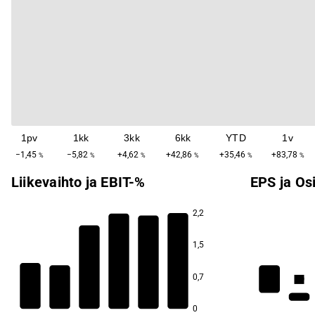
1pv
1kk
3kk
6kk
YTD
1v
−1,45
−5,82
+4,62
+42,86
+35,46
+83,78
%
%
%
%
%
%
Liikevaihto ja EBIT-%
EPS ja Os
2,2
1,5
7,2
5,7
0,7
4,8
4,6
4,5
0,9
1,1
0