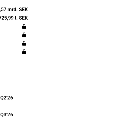
y,
 life cycle
,57 mrd. SEK
und in
725,99 t. SEK
 office is
Q2'26
Q3'26