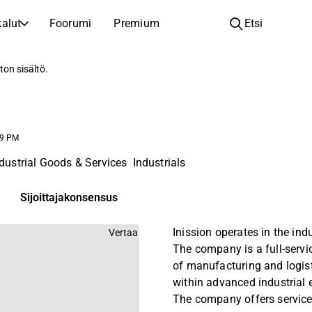
alut
Foorumi
Premium
Etsi
YHTIÖT
OPI SIJOITTAMISESTA
ton sisältö.
Yhtiöt
Analyysikoulu
Opi lukemaan ja ymmärtämään osakeanalyysiä
Selaa ja suodata listattujen yhtiöiden listaa
Löydä osakkeita
Sijoituskoulu
29 PM
Inspiraatiota seuraavaan sijoitukseesi
Oppaita ja oppitunteja sijoitusosaamisen kasvattamiseen
dustrial Goods & Services
Industrials
Listautumiset
Salkunhaltijat
Uudet listautumiset ja tulevat pörssiannit
Sijoitustietoa jokaiselle tasolle, ensiaskeleista edistyneisiin salkkustrategioihin.
Sijoittajakonsensus
Yhtiökokouskutsut
Inission operates in the indu
Vertaa
Yhtiökokousten päivämäärät ja osakkeenomistajatiedot
The company is a full-servi
of manufacturing and logist
within advanced industrial e
The company offers service