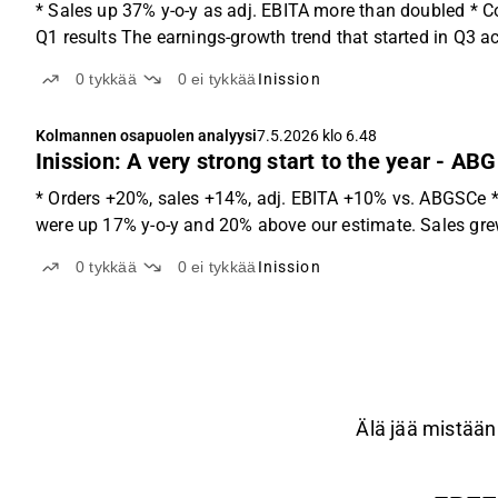
* Sales up 37% y-o-y as adj. EBITA more than doubled * 
Q1 results The earnings-growth trend that started in Q3 acc
0
tykkää
0
ei tykkää
Inission
Kolmannen osapuolen analyysi
7.5.2026 klo 6.48
Inission: A very strong start to the year - ABG
* Orders +20%, sales +14%, adj. EBITA +10% vs. ABGSCe * E
were up 17% y-o-y and 20% above our estimate. Sales gre
0
tykkää
0
ei tykkää
Inission
Älä jää mistään 