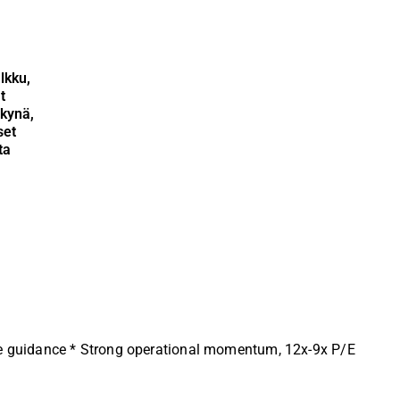
lkku,
t
kynä,
set
ta
s
6e guidance * Strong operational momentum, 12x-9x P/E