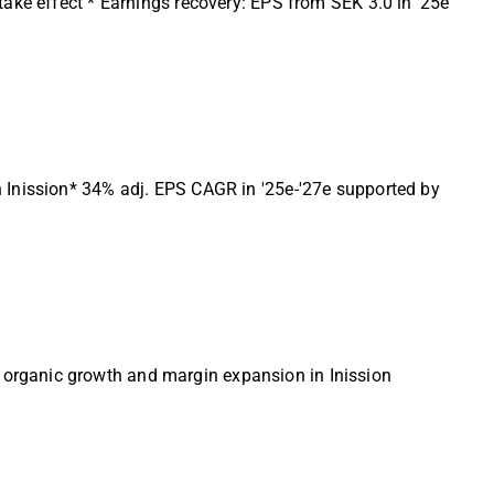
take effect * Earnings recovery: EPS from SEK 3.0 in '25e
n Inission* 34% adj. EPS CAGR in '25e-'27e supported by
 organic growth and margin expansion in Inission