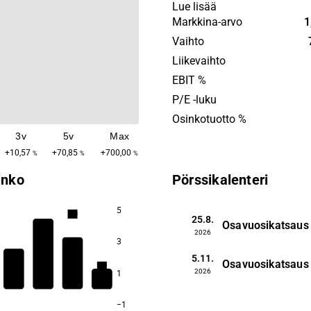
development, material suppl
Lue lisää
manufacturing, logistics and
Markkina-arvo
1
warranty. Customers are fo
Vaihto
several industries. The head
Liikevaihto
located in Karlstad.
EBIT %
P/E -luku
Osinkotuotto %
3v
5v
Max
+10,57
+70,85
+700,00
%
%
%
inko
Pörssikalenteri
5
2,9
25.8.
Osavuosikatsaus
2026
3
5.11.
1,4
Osavuosikatsaus
1,2
2026
1
−1