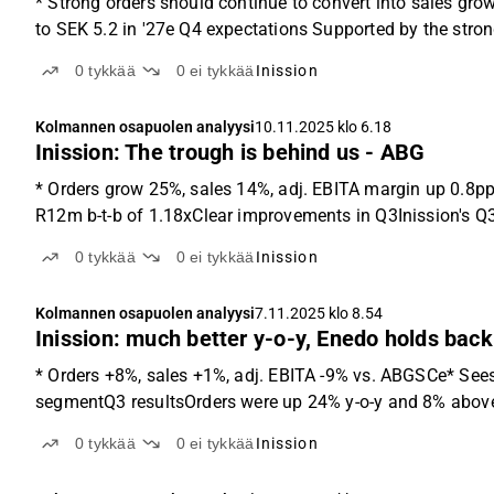
* Strong orders should continue to convert into sales gro
to SEK 5.2 in '27e Q4 expectations Supported by the stron
0
tykkää
0
ei tykkää
Inission
Kolmannen osapuolen analyysi
10.11.2025 klo 6.18
Inission: The trough is behind us - ABG
* Orders grow 25%, sales 14%, adj. EBITA margin up 0.8pp
R12m b-t-b of 1.18xClear improvements in Q3Inission's Q3
0
tykkää
0
ei tykkää
Inission
Kolmannen osapuolen analyysi
7.11.2025 klo 8.54
Inission: much better y-o-y, Enedo holds bac
* Orders +8%, sales +1%, adj. EBITA -9% vs. ABGSCe* See
segmentQ3 resultsOrders were up 24% y-o-y and 8% above 
0
tykkää
0
ei tykkää
Inission