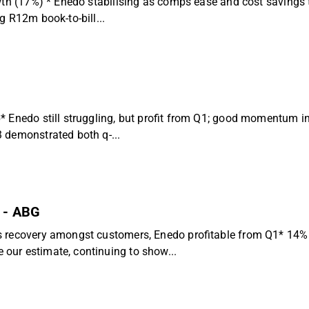
wth (17%) * Enedo stabilising as comps ease and cost savings 
g R12m book-to-bill...
* Enedo still struggling, but profit from Q1; good momentum i
 demonstrated both q-...
k - ABG
s recovery amongst customers, Enedo profitable from Q1* 14%
our estimate, continuing to show...