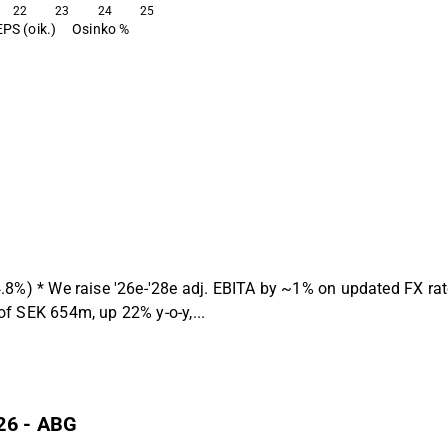
22
23
24
25
EPS (oik.)
Osinko %
.8%) * We raise '26e-'28e adj. EBITA by ~1% on updated FX ra
f SEK 654m, up 22% y-o-y,...
26 - ABG