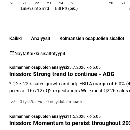
20
21
22
23
24
25
20
21
Liikevaihto mrd.
EBIT-% (oik.)
Kaikki
Analyysit
Kolmansien osapuolien sisällöt
Näytä
Kaikki sisältötyypit
Kolmannen osapuolen analyysi
23.7.2026 klo 5.06
Inission: Strong trend to continue - ABG
* Q2e: 22% sales growth and adj. EBITA margin of 6.0% (4
peers at 16x/12x Q2 expectations We expect Q2'26 sales o
0
tykkää
0
ei tykkää
Inission
Kolmannen osapuolen analyysi
11.5.2026 klo 5.05
Inission: Momentum to persist throughout 20