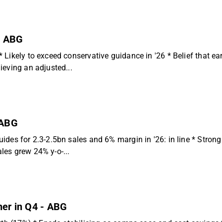
 - ABG
Likely to exceed conservative guidance in '26 * Belief that ear
eving an adjusted...
 ABG
des for 2.3-2.5bn sales and 6% margin in '26: in line * Strong 
es grew 24% y-o-...
her in Q4 - ABG