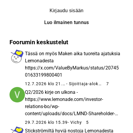
Kirjaudu sisään
Luo ilmainen tunnus
Foorumin keskustelut
Tässä on myös Maken aika tuoreita ajatuksia
Lemonadesta
https://x.com/ValueByMarkus/status/20745
01633199800401
12.7.2026 klo 21.44
- Sijoittaja-alokas
7
Q2/2026 kirje on ulkona -
https://www.lemonade.com/investor-
relations-bo/wp-
content/uploads/docs/LMND-Shareholder-
Letter-Q2-2026.pdf
29.7.2026 klo 15.39
- Vichy
5
https://x.com/shai_wininger/status/2082406
Stickströmiltä hyviä nostoja Lemonadesta