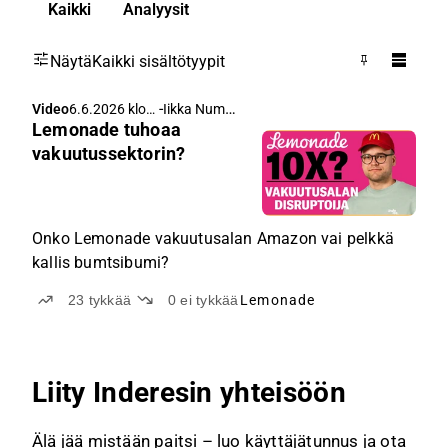
Kaikki
Analyysit
Näytä
Kaikki sisältötyypit
-
Iikka Numminen
Video
6.6.2026 klo
Lemonade tuhoaa
7.00
vakuutussektorin?
Onko Lemonade vakuutusalan Amazon vai pelkkä
kallis bumtsibumi?
23
tykkää
0
ei tykkää
Lemonade
Liity Inderesin yhteisöön
Älä jää mistään paitsi – luo käyttäjätunnus ja ota