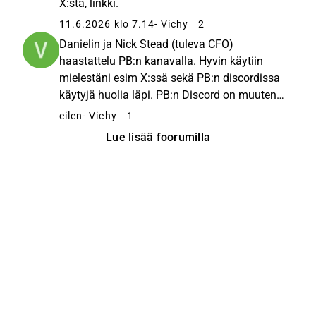
X:stä, linkki.
11.6.2026 klo 7.14
- Vichy
2
Danielin ja Nick Stead (tuleva CFO)
haastattelu PB:n kanavalla. Hyvin käytiin
mielestäni esim X:ssä sekä PB:n discordissa
käytyjä huolia läpi. PB:n Discord on muuten
ilmainen nykyään. Haastattelussa oli myös
eilen
- Vichy
1
sopivasti haastamista ja tiukempia kyssäreitä
Lue lisää foorumilla
esim. väitetystä cherry-pickauksesta...