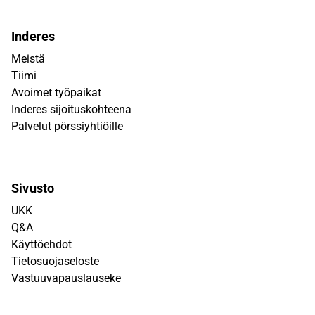
Inderes
Meistä
Tiimi
Avoimet työpaikat
Inderes sijoituskohteena
Palvelut pörssiyhtiöille
Sivusto
UKK
Q&A
Käyttöehdot
Tietosuojaseloste
Vastuuvapauslauseke