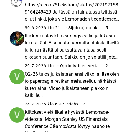
036145672454?s=12 Aika tasaista
https://x.com/Stickstrom/status/207197158
suorittamista, jotkin kulut aiheuttaa porinaa.
9164249429 Ja tässä on lainatussa tviitissä
Mutta markkinareaktio on karu...
ollut linkki, joka vie Lemonaden tiedotteeseen
Lemonade Lemonade Inc. - News - Lemonade
30.6.2026 klo 21.04
- Sijoittaja-alokas
5
Renews Reinsurance Program, Improving
Itsekin kuulostelin earnings callin ja lukasin
Costs,... Visit Lemonade's Investor...
lukuja läpi. Ei aiheuta harmaita hiuksia itsellä
ja juna näyttäisi puksuttavan tasaisesti
oikeaan suuntaan. Salkku on jo volatiili joten
ei tässä edes hikikarpaloita tule otsalle.
29.7.2026 klo 16.36
- Optimistinen verkkapöksy
2
Näkisin tämän ennemmin lisäilyn paikkana
Q2/26 tulos julkaistaan ensi viikolla. Itse olen
kuin paniikkimyynti...
jo paperbagin revikan mehustellut, härkäistä
kuten aina. Video julkaistaneen piakkoin
kaikille.
https://x.com/paperbaginvest/status/208044
24.7.2026 klo 6.47
- Vichy
2
7049607344146?s=46 Tällä viikolla LMND
Kiitokset vielä Ilkalle hyvästä Lemonade-
lasketteli parina päivänä ilmeisesti ainakin
videosta! Morgan Stanley US Financials
osittain ...
Conference Q&amp;A:sta löytyy nauhoite