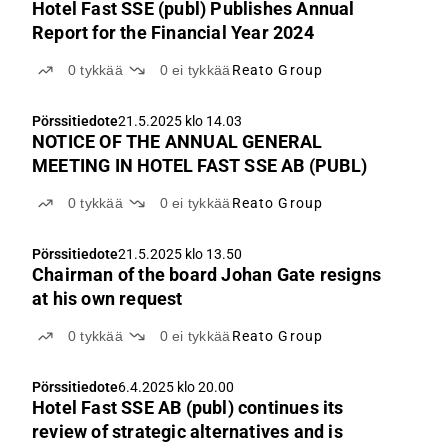
Hotel Fast SSE (publ) Publishes Annual
Report for the Financial Year 2024
0
tykkää
0
ei tykkää
Reato Group
Pörssitiedote
21.5.2025 klo 14.03
NOTICE OF THE ANNUAL GENERAL
MEETING IN HOTEL FAST SSE AB (PUBL)
0
tykkää
0
ei tykkää
Reato Group
Pörssitiedote
21.5.2025 klo 13.50
Chairman of the board Johan Gate resigns
at his own request
0
tykkää
0
ei tykkää
Reato Group
Pörssitiedote
6.4.2025 klo 20.00
Hotel Fast SSE AB (publ) continues its
review of strategic alternatives and is