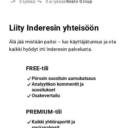
0
tykkää
0
ei tykkää
Reato Group
Liity Inderesin yhteisöön
Älä jää mistään paitsi – luo käyttäjätunnus ja ota
kaikki hyödyt irti Inderesin palvelusta.
FREE-tili
Pörssin suosituin aamukatsaus
Analyytikon kommentit ja
suositukset
Osakevertailu
PREMIUM-tili
Kaikki yhtiöraportit ja
syväanalyysit