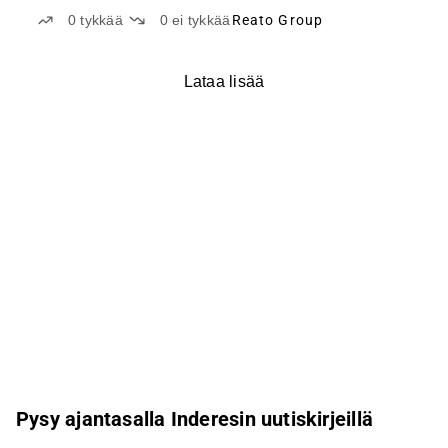
0
tykkää
0
ei tykkää
Reato Group
Lataa lisää
Pysy ajantasalla Inderesin uutiskirjeillä