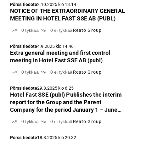
Pörssitiedote
2.10.2025 klo 13.14
NOTICE OF THE EXTRAORDINARY GENERAL
MEETING IN HOTEL FAST SSE AB (PUBL)
0
tykkää
0
ei tykkää
Reato Group
Pörssitiedote
4.9.2025 klo 14.46
Extra general meeting and first control
meeting in Hotel Fast SSE AB (publ)
0
tykkää
0
ei tykkää
Reato Group
Pörssitiedote
29.8.2025 klo 6.25
Hotel Fast SSE (publ) Publishes the interim
report for the Group and the Parent
Company for the period January 1 – June
30, 2025.
0
tykkää
0
ei tykkää
Reato Group
Pörssitiedote
18.8.2025 klo 20.32