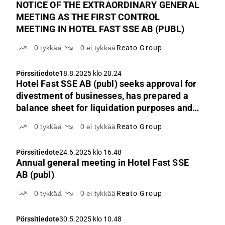
NOTICE OF THE EXTRAORDINARY GENERAL
MEETING AS THE FIRST CONTROL
MEETING IN HOTEL FAST SSE AB (PUBL)
0
tykkää
0
ei tykkää
Reato Group
Pörssitiedote
18.8.2025 klo 20.24
Hotel Fast SSE AB (publ) seeks approval for
divestment of businesses, has prepared a
balance sheet for liquidation purposes and
convenes an EGM
0
tykkää
0
ei tykkää
Reato Group
Pörssitiedote
24.6.2025 klo 16.48
Annual general meeting in Hotel Fast SSE
AB (publ)
0
tykkää
0
ei tykkää
Reato Group
Pörssitiedote
30.5.2025 klo 10.48