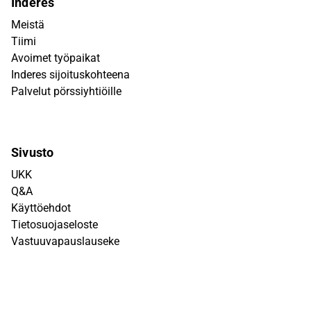
Inderes
Meistä
Tiimi
Avoimet työpaikat
Inderes sijoituskohteena
Palvelut pörssiyhtiöille
Sivusto
UKK
Q&A
Käyttöehdot
Tietosuojaseloste
Vastuuvapauslauseke