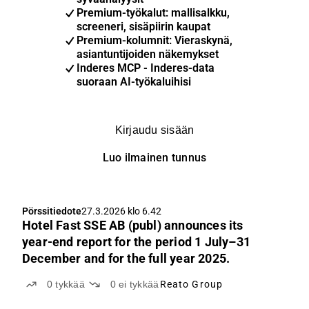
Premium-työkalut: mallisalkku,
screeneri, sisäpiirin kaupat
Premium-kolumnit: Vieraskynä,
asiantuntijoiden näkemykset
Inderes MCP - Inderes-data
suoraan AI-työkaluihisi
Kirjaudu sisään
Luo ilmainen tunnus
Pörssitiedote
27.3.2026 klo 6.42
Hotel Fast SSE AB (publ) announces its
year-end report for the period 1 July–31
December and for the full year 2025.
0
tykkää
0
ei tykkää
Reato Group