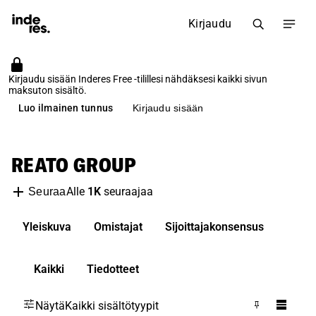
Kirjaudu
Kirjaudu sisään Inderes Free -tilillesi nähdäksesi kaikki sivun
maksuton sisältö.
Luo ilmainen tunnus
Kirjaudu sisään
REATO GROUP
Alle
1K
seuraajaa
Seuraa
Yleiskuva
Omistajat
Sijoittajakonsensus
Kaikki
Tiedotteet
Näytä
Kaikki sisältötyypit