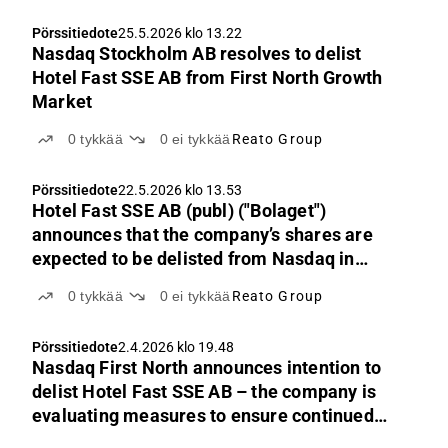
Pörssitiedote
25.5.2026 klo 13.22
Nasdaq Stockholm AB resolves to delist
Hotel Fast SSE AB from First North Growth
Market
0
tykkää
0
ei tykkää
Reato Group
Pörssitiedote
22.5.2026 klo 13.53
Hotel Fast SSE AB (publ) ("Bolaget")
announces that the company’s shares are
expected to be delisted from Nasdaq in
accordance with the exchange’s previous
0
tykkää
0
ei tykkää
Reato Group
communication.
Pörssitiedote
2.4.2026 klo 19.48
Nasdaq First North announces intention to
delist Hotel Fast SSE AB – the company is
evaluating measures to ensure continued
listing