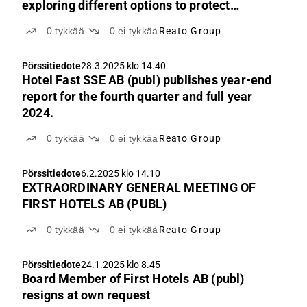
exploring different options to protect
shareholder value including sale of assets
0
tykkää
0
ei tykkää
Reato Group
Pörssitiedote
28.3.2025 klo 14.40
Hotel Fast SSE AB (publ) publishes year-end
report for the fourth quarter and full year
2024.
0
tykkää
0
ei tykkää
Reato Group
Pörssitiedote
6.2.2025 klo 14.10
EXTRAORDINARY GENERAL MEETING OF
FIRST HOTELS AB (PUBL)
0
tykkää
0
ei tykkää
Reato Group
Pörssitiedote
24.1.2025 klo 8.45
Board Member of First Hotels AB (publ)
resigns at own request