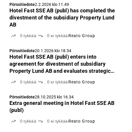
Pörssitiedote
2.2.2026 klo 11.49
Hotel Fast SSE AB (publ) has completed the
divestment of the subsidiary Property Lund
AB
0
tykkää
0
ei tykkää
Reato Group
Pörssitiedote
20.1.2026 klo 18.34
Hotel Fast SSE AB (publ) enters into
agreement for divestment of subsidiary
Property Lund AB and evaluates strategic
alternatives
0
tykkää
0
ei tykkää
Reato Group
Pörssitiedote
28.10.2025 klo 16.34
Extra general meeting in Hotel Fast SSE AB
(publ)
0
tykkää
0
ei tykkää
Reato Group