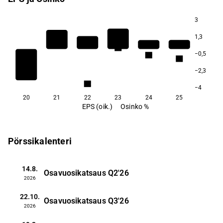
3
1,3
5,3
−0,5
4,9
4,7
−2,3
3,2
−4
20
21
22
23
24
25
EPS (oik.)
Osinko %
Pörssikalenteri
14.8.
Osavuosikatsaus
Q2'26
2026
22.10.
Osavuosikatsaus
Q3'26
2026