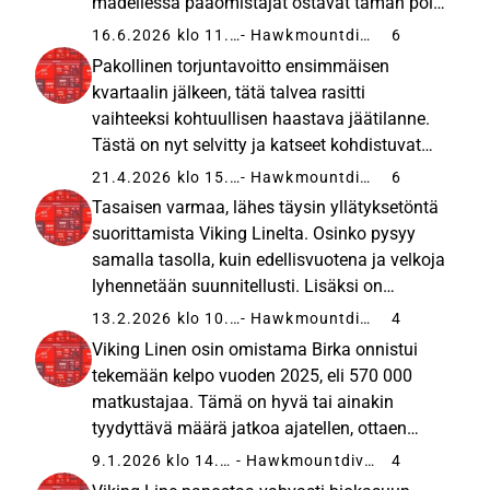
madellessa pääomistajat ostavat tämän pois
“kuleksimasta”, kun halvalla saa. Vaara on
16.6.2026 klo 11.07
- Hawkmountdiver
6
kylläkin aika teoreettinen vielä, mutta
Pakollinen torjuntavoitto ensimmäisen
johonkin voitot on sijoitettava...
kvartaalin jälkeen, tätä talvea rasitti
vaihteeksi kohtuullisen haastava jäätilanne.
Tästä on nyt selvitty ja katseet kohdistuvat
kevääseen ja ennen kaikkea kesään, jolloin
21.4.2026 klo 15.47
- Hawkmountdiver
6
lentopolttoaineen hinta ja saatavuus
Tasaisen varmaa, lähes täysin yllätyksetöntä
rasittavat lentoyhtiöitä. Tulevalla...
suorittamista Viking Linelta. Osinko pysyy
samalla tasolla, kuin edellisvuotena ja velkoja
lyhennetään suunnitellusti. Lisäksi on
huojentavaa, että Birka pärjää edes joten
13.2.2026 klo 10.22
- Hawkmountdiver
4
kuten, joten tästä ei tullut rahareikää Viking
Viking Linen osin omistama Birka onnistui
Linelle. Samalla...
tekemään kelpo vuoden 2025, eli 570 000
matkustajaa. Tämä on hyvä tai ainakin
tyydyttävä määrä jatkoa ajatellen, ottaen
huomioon, että kyseessä on hieno, mutta
9.1.2026 klo 14.30
- Hawkmountdiver
4
kuitenkin vanha ja pienehkö alus. Mielestäni