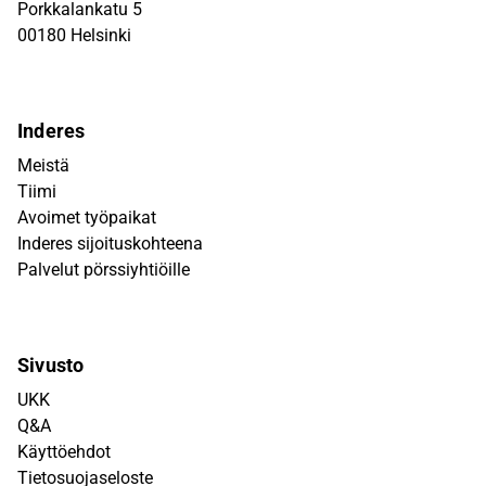
Porkkalankatu 5
00180 Helsinki
Inderes
Meistä
Tiimi
Avoimet työpaikat
Inderes sijoituskohteena
Palvelut pörssiyhtiöille
Sivusto
UKK
Q&A
Käyttöehdot
Tietosuojaseloste