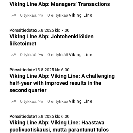
Viking Line Abp: Managers' Transactions
0
tykkää
0
ei tykkää
Viking Line
Pörssitiedote
25.8.2025 klo 7.00
Viking Line Abp: Johtohenkilöiden
liiketoimet
0
tykkää
0
ei tykkää
Viking Line
Pörssitiedote
15.8.2025 klo 6.00
Viking Line Abp: Viking Line: A challenging
half-year with improved results in the
second quarter
0
tykkää
0
ei tykkää
Viking Line
Pörssitiedote
15.8.2025 klo 6.00
Viking Line Abp: Viking Line: Haastava
puolivuotiskausi, mutta parantunut tulos