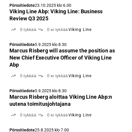
Pörssitiedote
23.10.2025 klo 6.00
Viking Line Abp: Viking Line: Business
Review Q3 2025
0
tykkää
0
ei tykkää
Viking Line
Pörssitiedote
5.9.2025 klo 8.30
Marcus Risberg will assume the position as
New Chief Executive Officer of Viking Line
Abp
0
tykkää
0
ei tykkää
Viking Line
Pörssitiedote
5.9.2025 klo 8.30
Marcus Risberg aloittaa Viking Line Abp:n
uutena toimitusjohtajana
0
tykkää
0
ei tykkää
Viking Line
Pörssitiedote
25.8.2025 klo 7.00