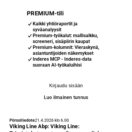
PREMIUM-tili
Kaikki yhtiöraportit ja
syväanalyysit
Premium-työkalut: mallisalkku,
screeneri, sisäpiirin kaupat
Premium-kolumnit: Vieraskynä,
asiantuntijoiden näkemykset
Inderes MCP - Inderes-data
suoraan AI-työkaluihisi
Kirjaudu sisään
Luo ilmainen tunnus
Pörssitiedote
21.4.2026 klo 6.00
Viking Line Abp: Viking Line: