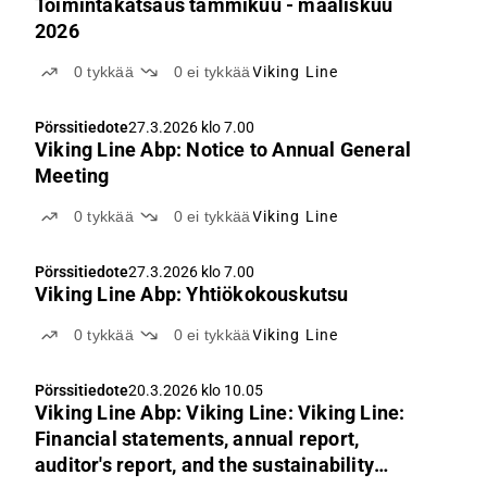
Toimintakatsaus tammikuu - maaliskuu
2026
0
tykkää
0
ei tykkää
Viking Line
Pörssitiedote
27.3.2026 klo 7.00
Viking Line Abp: Notice to Annual General
Meeting
0
tykkää
0
ei tykkää
Viking Line
Pörssitiedote
27.3.2026 klo 7.00
Viking Line Abp: Yhtiökokouskutsu
0
tykkää
0
ei tykkää
Viking Line
Pörssitiedote
20.3.2026 klo 10.05
Viking Line Abp: Viking Line: Viking Line:
Financial statements, annual report,
auditor's report, and the sustainability