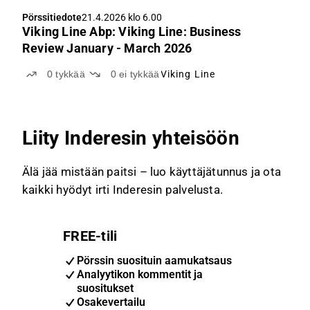
Pörssitiedote
21.4.2026 klo 6.00
Viking Line Abp: Viking Line: Business
Review January - March 2026
0
tykkää
0
ei tykkää
Viking Line
Liity Inderesin yhteisöön
Älä jää mistään paitsi – luo käyttäjätunnus ja ota
kaikki hyödyt irti Inderesin palvelusta.
FREE-tili
Pörssin suosituin aamukatsaus
Analyytikon kommentit ja
suositukset
Osakevertailu