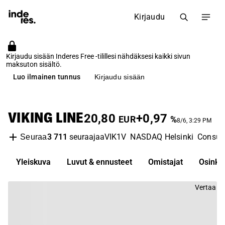
Kirjaudu
Kirjaudu sisään Inderes Free -tilillesi nähdäksesi kaikki sivun
maksuton sisältö.
Luo ilmainen tunnus
Kirjaudu sisään
VIKING LINE
20,80
+0,97
EUR
%
8/6, 3:29 PM
3 711
seuraajaa
VIK1V
NASDAQ Helsinki
Consum
Seuraa
Yleiskuva
Luvut & ennusteet
Omistajat
Osinko
Vertaa