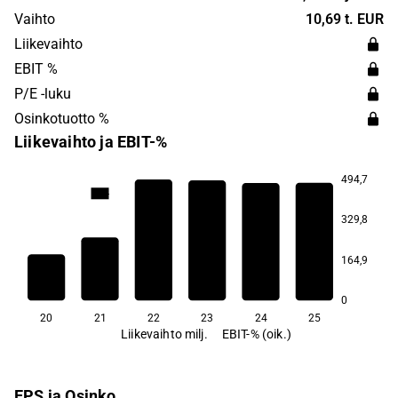
vuonna 1959, ja sen pääkonttori sijaitsee
Vaihto
10,69 t. EUR
Maarianhaminassa, Ahvenanmaalla.
Liikevaihto
EBIT %
P/E -luku
Osinkotuotto %
Liikevaihto ja EBIT-%
494,7
12,4
11,2
7,7
5,6
4,4
329,8
164,9
−26,1
0
20
21
22
23
24
25
Liikevaihto milj.
EBIT-% (oik.)
EPS ja Osinko