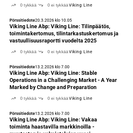
auditor's report for 2025
0
tykkää
0
ei tykkää
Viking Line
Pörssitiedote
20.3.2026 klo 10.05
Viking Line Abp: Viking Line: Tilinpäätös,
toimintakertomus, tilintarkastuskertomus ja
vastuullisuusraportti vuodelta 2025
0
tykkää
0
ei tykkää
Viking Line
Pörssitiedote
13.2.2026 klo 7.00
Viking Line Abp: Viking Line: Stable
Operations in a Challenging Market - A Year
Marked by Change and Preparation
0
tykkää
0
ei tykkää
Viking Line
Pörssitiedote
13.2.2026 klo 7.00
Viking Line Abp: Viking Line: Vakaa
toiminta haastavilla markkinoilla -