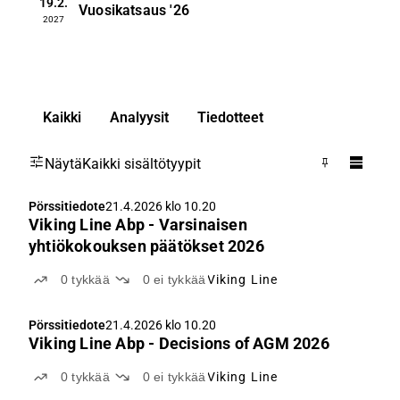
19.2.
Vuosikatsaus
'26
2027
Kaikki
Analyysit
Tiedotteet
Näytä
Kaikki sisältötyypit
Pörssitiedote
21.4.2026 klo 10.20
Viking Line Abp - Varsinaisen
yhtiökokouksen päätökset 2026
0
tykkää
0
ei tykkää
Viking Line
Pörssitiedote
21.4.2026 klo 10.20
Viking Line Abp - Decisions of AGM 2026
0
tykkää
0
ei tykkää
Viking Line