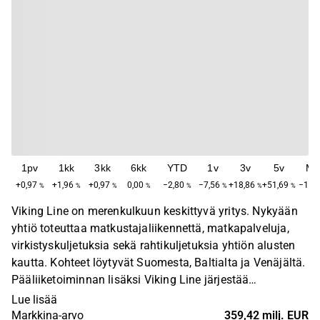
1pv
1kk
3kk
6kk
YTD
1v
3v
5v
Ma
+0,97
+1,96
+0,97
0,00
−2,80
−7,56
+18,86
+51,69
−11,
%
%
%
%
%
%
%
%
Viking Line on merenkulkuun keskittyvä yritys. Nykyään
yhtiö toteuttaa matkustajaliikennettä, matkapalveluja,
virkistyskuljetuksia sekä rahtikuljetuksia yhtiön alusten
kautta. Kohteet löytyvät Suomesta, Baltialta ja Venäjältä.
Pääliiketoiminnan lisäksi Viking Line järjestää
tapahtumia ryhmä- ja urheilumatkoihin liittyen sekä
Lue lisää
kokemuspaketteja maalla. Yhtiö perustettiin alun perin
Markkina-arvo
359,42 milj. EUR