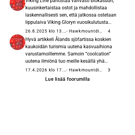
Viking Line panostaa vahvasti biokasuun,
Birkan arvoa ja potentiaalia ei ole...
kuusinkertaistaa ostot ja mahdollistaa
laskennallisesti sen, että jatkossa ostetaan
lippulaiva Viking Gloryn vuosikulutusta
vastaava määrä
26.8.2025 klo 13.49
- Hawkmountdiver
4
biokaasua.Ympäristötietoisille kuluttajille
Hyvä artikkeli Ålands sjöfartissa koskien
tämä on mieluisa uutinen. Ålands Sjöfart –
kaukoidän turismia uutena kasvuaihiona
26 Aug 25 Viking...
varustamoillemme. Samoin “coolcation”
uutena ilmiönä tuo meille kesällä yhä
enemmän turisteja Välimeren maista
17.4.2026 klo 17.40
- Hawkmountdiver
3
“Samtidigt spelar klimat och säkerhet en allt
Lue lisää foorumilla
större roll i resetrenderna. Viking Line pekar...