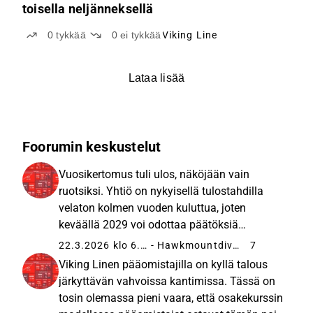
toisella neljänneksellä
0
tykkää
0
ei tykkää
Viking Line
Lataa lisää
Foorumin keskustelut
Vuosikertomus tuli ulos, näköjään vain
ruotsiksi. Yhtiö on nykyisellä tulostahdilla
velaton kolmen vuoden kuluttua, joten
keväällä 2029 voi odottaa päätöksiä
uusinvestoinneista. Polttoainekuluja on
22.3.2026 klo 6.24
- Hawkmountdiver
7
suojattu, mutta tarkat prosentit eivät
Viking Linen pääomistajilla on kyllä talous
ainakaan itselleni avautuneet. Tanskalainen...
järkyttävän vahvoissa kantimissa. Tässä on
tosin olemassa pieni vaara, että osakekurssin