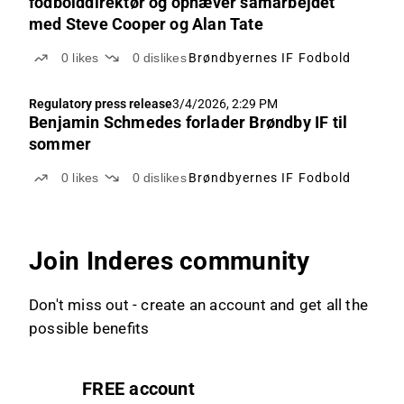
fodbolddirektør og ophæver samarbejdet
med Steve Cooper og Alan Tate
0
likes
0
dislikes
Brøndbyernes IF Fodbold
Regulatory press release
3/4/2026, 2:29 PM
Benjamin Schmedes forlader Brøndby IF til
sommer
0
likes
0
dislikes
Brøndbyernes IF Fodbold
Join Inderes community
Don't miss out - create an account and get all the
possible benefits
FREE account