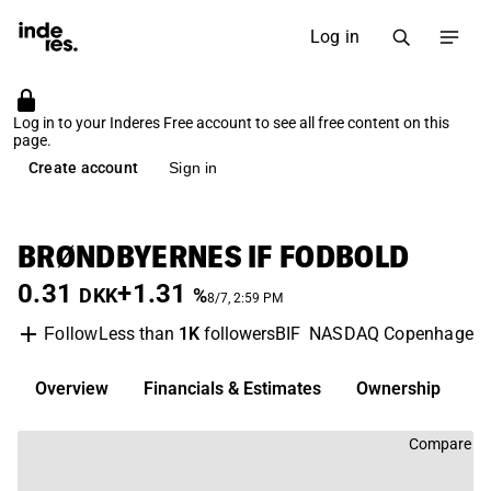
Log in
Log in to your Inderes Free account to see all free content on this
page.
Create account
Sign in
BRØNDBYERNES IF FODBOLD
0.31
+1.31
DKK
%
8/7, 2:59 PM
Less than
1K
followers
BIF
NASDAQ Copenhagen
Follow
Overview
Financials & Estimates
Ownership
D
Compare