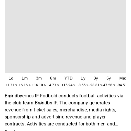
1d
1m
3m
6m
YTD
1y
3y
5y
Max
+1.31
+6.16
+16.10
+4.73
+15.24
-8.55
-28.81
-47.28
-94.51
%
%
%
%
%
%
%
%
%
Brøndbyernes IF Fodbold conducts football activities via
the club team Brøndby IF. The company generates
revenue from ticket sales, merchandise, media rights,
sponsorship and advertising revenue and player
contracts. Activities are conducted for both men and
women of different ages. In addition, junior teams are