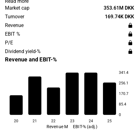
Read more
administered. The club was formed in 1978 and plays at
Market cap
353.61M DKK
Brøndby arena.
Turnover
169.74K DKK
Revenue
EBIT %
P/E
Dividend yield-%
Revenue and EBIT-%
341.4
256.1
27.0
170.7
-5.3
-14.6
85.4
-27.2
-27.2
-45.7
0
20
21
22
23
24
25
Revenue M
EBIT-% (adj.)