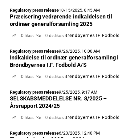
Regulatory press release
10/15/2025, 8:45 AM
Præcisering vedrørende indkaldelsen til
ordinær generalforsamling 2025
0
likes
0
dislikes
Brøndbyernes IF Fodbold
Regulatory press release
9/26/2025, 10:00 AM
Indkaldelse til ordinær generalforsamling i
Brøndbyernes I.F. Fodbold A/S
0
likes
0
dislikes
Brøndbyernes IF Fodbold
Regulatory press release
9/25/2025, 9:17 AM
SELSKABSMEDDELELSE NR. 8/2025 –
Årsrapport 2024/25
0
likes
0
dislikes
Brøndbyernes IF Fodbold
Regulatory press release
6/23/2025, 12:40 PM