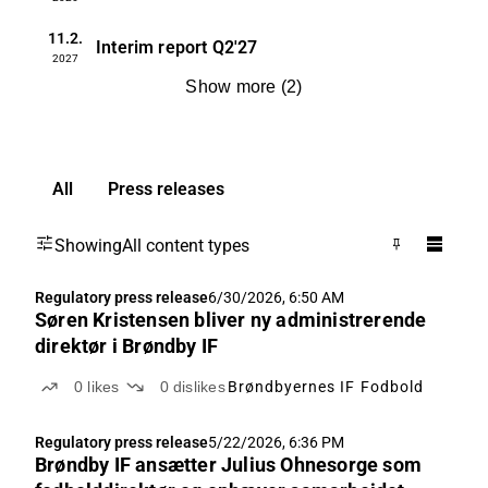
11.2.
Interim report
Q2'27
2027
Show more
(
2
)
All
Press releases
Showing
All content types
Regulatory press release
6/30/2026, 6:50 AM
Søren Kristensen bliver ny administrerende
direktør i Brøndby IF
0
likes
0
dislikes
Brøndbyernes IF Fodbold
Regulatory press release
5/22/2026, 6:36 PM
Brøndby IF ansætter Julius Ohnesorge som