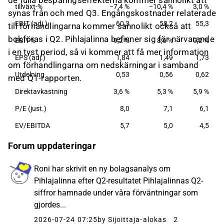
de fulla besparingseffekterna kommer sannolikt att
tillväxt-%
−7,4 %
−10,4 %
3,0 %
synas från och med Q3. Engångskostnader relaterade
EBIT (adj.)
60,3
50,2
55,3
till förhandlingarna kommer sannolikt också att
bokföras i Q2. Pihlajalinna befinner sig för närvarande
EBIT-%
9,2 %
8,6 %
9,2 %
i en tyst period, så vi kommer att få mer information
EPS (adj.)
1,84
1,49
1,73
om förhandlingarna om nedskärningar i samband
Utdelning
0,53
0,56
0,62
med Q1-rapporten.
Direktavkastning
3,6 %
5,3 %
5,9 %
P/E (just.)
8,0
7,1
6,1
EV/EBITDA
5,7
5,0
4,5
Forum uppdateringar
Roni har skrivit en ny bolagsanalys om
Pihlajalinna efter Q2-resultatet Pihlajalinnas Q2-
siffror hamnade under våra förväntningar som
gjordes...
2026-07-24 07:25
by Sijoittaja-alokas
2