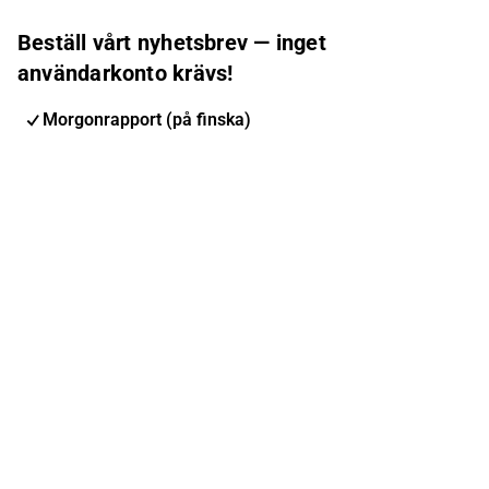
Beställ vårt nyhetsbrev — inget
användarkonto krävs!
Morgonrapport (på finska)
Inderes nyhetsbrev
Nordic Events
Inderes Femme
E-postadress
Prenumerera
Du kan ändra din prenumeration när du vill