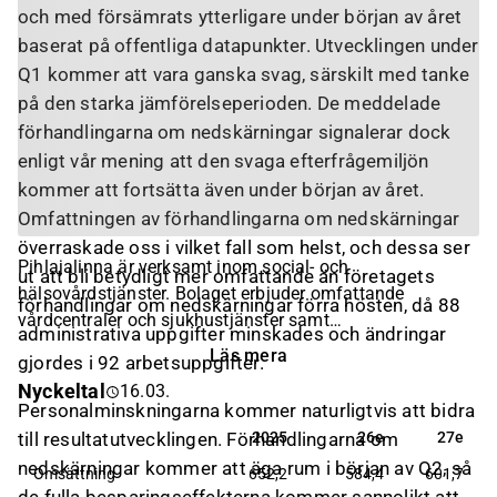
och med försämrats ytterligare under början av året
baserat på offentliga datapunkter. Utvecklingen under
Q1 kommer att vara ganska svag, särskilt med tanke
på den starka jämförelseperioden. De meddelade
förhandlingarna om nedskärningar signalerar dock
enligt vår mening att den svaga efterfrågemiljön
kommer att fortsätta även under början av året.
Omfattningen av förhandlingarna om nedskärningar
överraskade oss i vilket fall som helst, och dessa ser
Pihlajalinna är verksamt inom social- och
ut att bli betydligt mer omfattande än företagets
hälsovårdstjänster. Bolaget erbjuder omfattande
förhandlingar om nedskärningar förra hösten, då 88
vårdcentraler och sjukhustjänster samt
administrativa uppgifter minskades och ändringar
samarbetstjänster inom företagshälsovård och
Läs mera
gjordes i 92 arbetsuppgifter.
försäkring. Dessutom erbjuder Pihlajalinna tjänster inom
Nyckeltal
16.03.
välfärdsområden, såsom social- och
Personalminskningarna kommer naturligtvis att bidra
hälsovårdsproduktionsmodeller. Bolaget grundades 2001
2025
26e
27e
till resultatutvecklingen. Förhandlingarna om
2025
26e
27e
och huvudkontoret ligger i Tammerfors.
nedskärningar kommer att äga rum i början av Q2, så
Omsättning
652,2
584,4
601,7