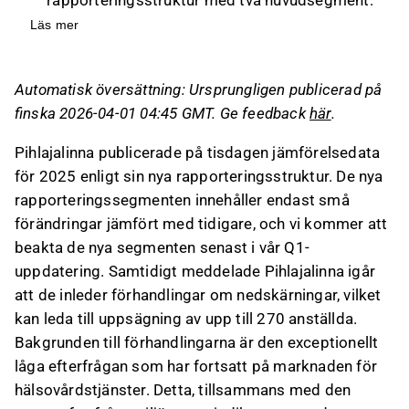
Hälsovårdstjänster och Outsourcingtjänster,
Läs mer
samt en separat post för Gemensamma
funktioner och övrigt.
Automatisk översättning: Ursprungligen publicerad på
Hälsovårdstjänster hade en omsättning på
finska 2026-04-01 04:45 GMT. Ge feedback
här
.
438,8 MEUR och en justerad EBITA på 40,4
MEUR år 2025, medan Outsourcingtjänster
Pihlajalinna publicerade på tisdagen jämförelsedata
hade en omsättning på 199,2 MEUR och en
för 2025 enligt sin nya rapporteringsstruktur. De nya
justerad EBITA på 26,7 MEUR.
rapporteringssegmenten innehåller endast små
Företaget har inlett förhandlingar om
förändringar jämfört med tidigare, och vi kommer att
nedskärningar som kan leda till uppsägning av
beakta de nya segmenten senast i vår Q1-
upp till 270 anställda, på grund av den låga
uppdatering. Samtidigt meddelade Pihlajalinna igår
efterfrågan på hälsovårdstjänster.
att de inleder förhandlingar om nedskärningar, vilket
Förhandlingarna om nedskärningar förväntas
kan leda till uppsägning av upp till 270 anställda.
pågå i minst tre veckor och kan resultera i
Bakgrunden till förhandlingarna är den exceptionellt
betydande besparingar, med full effekt från
låga efterfrågan som har fortsatt på marknaden för
och med Q3.
hälsovårdstjänster. Detta, tillsammans med den