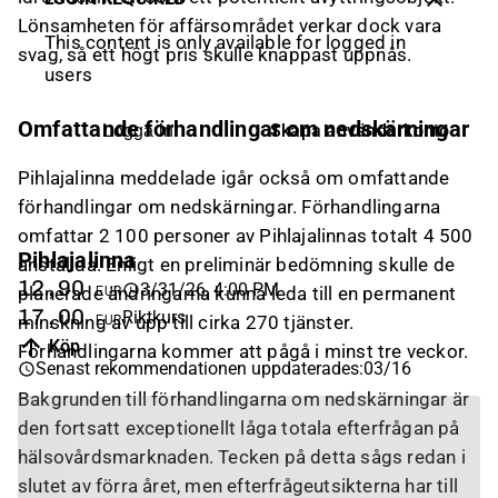
Lönsamheten för affärsområdet verkar dock vara
This content is only available for logged in
svag, så ett högt pris skulle knappast uppnås.
users
Omfattande förhandlingar om nedskärningar
Skapa användarkonto
Logga in
Pihlajalinna meddelade igår också om omfattande
förhandlingar om nedskärningar. Förhandlingarna
omfattar 2 100 personer av Pihlajalinnas totalt 4 500
Pihlajalinna
anställda. Enligt en preliminär bedömning skulle de
12,90
3/31/26, 4:00 PM
EUR
planerade ändringarna kunna leda till en permanent
17,00
Riktkurs
EUR
minskning av upp till cirka 270 tjänster.
Köp
Förhandlingarna kommer att pågå i minst tre veckor.
Senast rekommendationen uppdaterades
:
03/16
Bakgrunden till förhandlingarna om nedskärningar är
den fortsatt exceptionellt låga totala efterfrågan på
hälsovårdsmarknaden. Tecken på detta sågs redan i
slutet av förra året, men efterfrågeutsikterna har till