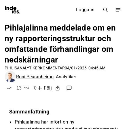
Logga in
Pihlajalinna meddelade om en
ny rapporteringsstruktur och
omfattande förhandlingar om
nedskärningar
PIHLIS
ANALYTIKERKOMMENTAR
04/01/2026, 04:45 AM
Roni Peuranheimo
Analytiker
13
0
Följ
likes
dislikes
Sammanfattning
Pihlajalinna har infört en ny
rapporteringsstruktur med två huvudsegment: