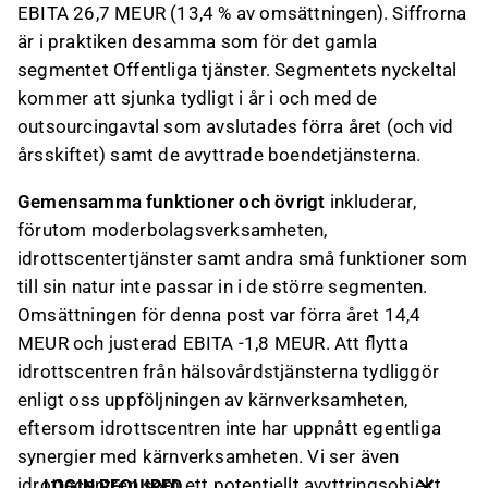
EBITA 26,7 MEUR (13,4 % av omsättningen). Siffrorna
är i praktiken desamma som för det gamla
segmentet Offentliga tjänster. Segmentets nyckeltal
kommer att sjunka tydligt i år i och med de
outsourcingavtal som avslutades förra året (och vid
årsskiftet) samt de avyttrade boendetjänsterna.
Gemensamma funktioner och övrigt
inkluderar,
förutom moderbolagsverksamheten,
idrottscentertjänster samt andra små funktioner som
till sin natur inte passar in i de större segmenten.
Omsättningen för denna post var förra året 14,4
MEUR och justerad EBITA -1,8 MEUR. Att flytta
idrottscentren från hälsovårdstjänsterna tydliggör
enligt oss uppföljningen av kärnverksamheten,
eftersom idrottscentren inte har uppnått egentliga
synergier med kärnverksamheten. Vi ser även
idrottscentren som ett potentiellt avyttringsobjekt.
LOGIN REQUIRED