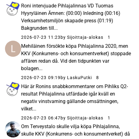
Roni intervjuade Pihlajalinnas VD Tuomas
Hyyryläinen Ämnen: (00:00) Inledning (00:16)
Verksamhetsmiljön skapade press (01:19)
Bakgrunden till...
2026-07-23 11:23
by Sijoittaja-alokas
1
Mehiläinen försökte köpa Pihlajalinna 2020, men
KKV (Konkurrens- och konsumentverket) stoppade
affären redan då. Vid den tidpunkten var
bolagen...
2026-07-23 09:19
by LaskuPutki
8
Här är Ronins snabbkommentarer om Pihliks Q2-
resultat Pihlajalinna utfärdade igår kväll en
negativ vinstvarning gällande omsättningen,
vilket...
2026-07-23 06:47
by Sijoittaja-alokas
1
Om Terveystalo skulle vilja köpa Pihlajalinna,
skulle KKV (Konkurrens- och konsumentverket) då