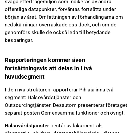
svaga efterfrågemiljön som indikeras av andra
Detta innehåll är skapat av AI. Du kan lämna feedback
om det på Inderes
forum
.
offentliga datapunkter, förväntas fortsätta under
början av året. Omfattningen av förhandlingarna om
nedskärningar överraskade oss dock, och om de
genomförs skulle de också leda till betydande
besparingar.
Rapporteringen kommer även
fortsättningsvis att delas in i två
huvudsegment
I den nya strukturen rapporterar Pihlajalinna två
segment: Hälsovårdstjänster och
Outsourcingtjänster. Dessutom presenterar företaget
separat posten Gemensamma funktioner och övrigt.
Hälsovårdstjänster
består av läkarcentral-,