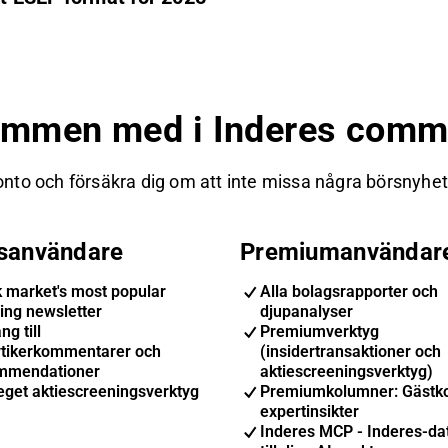
ommen med i Inderes commu
nto och försäkra dig om att inte missa några börsnyheter
isanvändare
Premiumanvändar
k market's most popular
Alla bolagsrapporter och
ing newsletter
djupanalyser
ng till
Premiumverktyg
ytikerkommentarer och
(insidertransaktioner och
mmendationer
aktiescreeningsverktyg)
eget aktiescreeningsverktyg
Premiumkolumner: Gästk
expertinsikter
Inderes MCP - Inderes-dat