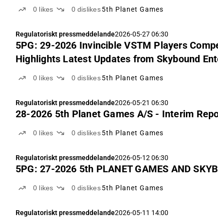
0
likes
0
dislikes
5th Planet Games
Regulatoriskt pressmeddelande
2026-05-27 06:30
5PG: 29-2026 Invincible VSTM Players Compete in Globally 
Highlights Latest Updates from Skybound En
0
likes
0
dislikes
5th Planet Games
Regulatoriskt pressmeddelande
2026-05-21 06:30
28-2026 5th Planet Games A/S - Interim Rep
0
likes
0
dislikes
5th Planet Games
Regulatoriskt pressmeddelande
2026-05-12 06:30
5PG: 27-2026 5th PLANET GAMES AND SKYB
0
likes
0
dislikes
5th Planet Games
Regulatoriskt pressmeddelande
2026-05-11 14:00