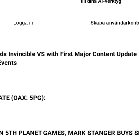
till dina AI-verktyg
Skapa användarkont
Logga in
 Invincible VS with First Major Content Update 
Events
TE (OAX: 5PG):
 IN 5TH PLANET GAMES, MARK STANGER BUYS 