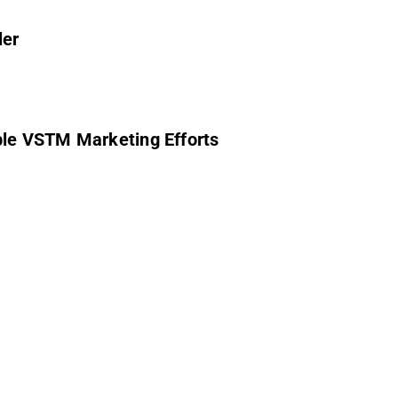
ler
ames Shares Details of Skybound Entertainment's Extensive Invincible VSTM Marketing Efforts