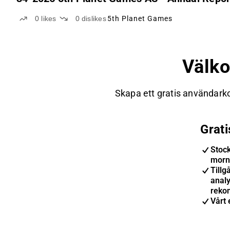
0
likes
0
dislikes
5th Planet Games
Välk
Skapa ett gratis användarko
Grat
Stoc
morn
Tillgå
anal
reko
Vårt 