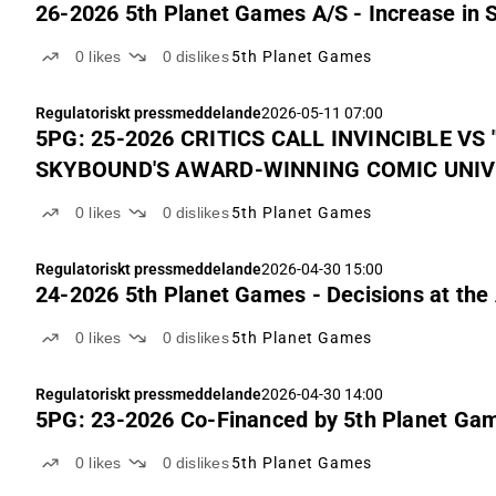
26-2026 5th Planet Games A/S - Increase in S
0
likes
0
dislikes
5th Planet Games
Regulatoriskt pressmeddelande
2026-05-11 07:00
5PG: 25-2026 CRITICS CALL INVINCIBLE VS "A MUST-PLAY FOR IN
SKYBOUND'S AWARD-WINNING COMIC UNI
0
likes
0
dislikes
5th Planet Games
Regulatoriskt pressmeddelande
2026-04-30 15:00
24-2026 5th Planet Games - Decisions at the
0
likes
0
dislikes
5th Planet Games
Regulatoriskt pressmeddelande
2026-04-30 14:00
5PG: 23-2026 Co-Financed by 5th Planet Gam
0
likes
0
dislikes
5th Planet Games