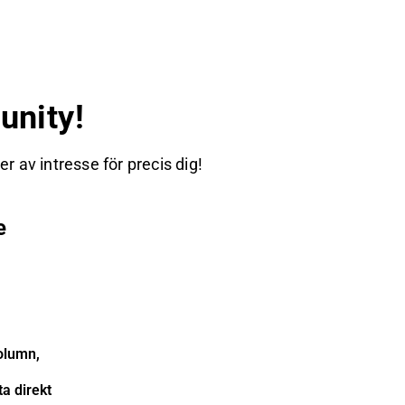
nity!
 av intresse för precis dig!
e
olumn,
a direkt