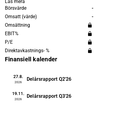
samt Hugo World. Spelen är anpassade
Läs mera
för en stor del plattformar som iOS,
Börsvärde
-
Android, Windows och för Facebook
Omsatt (värde)
-
användare. Bolaget grundades 2011
Omsättning
och har sitt huvudkontor i Köpenhamn.
EBIT%
P/E
Direktavkastnings- %
Finansiell kalender
27.8.
Delårsrapport
Q2'26
2026
19.11.
Delårsrapport
Q3'26
2026