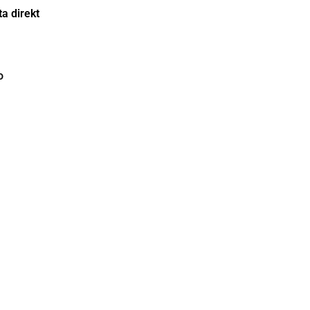
a direkt
o