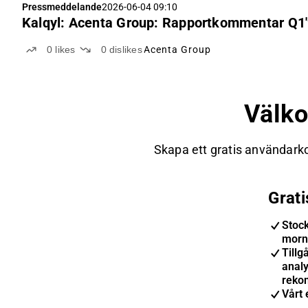
Pressmeddelande
2026-06-04 09:10
Kalqyl: Acenta Group: Rapportkommentar Q1
0
likes
0
dislikes
Acenta Group
Välk
Skapa ett gratis användarko
Grat
Stoc
morn
Tillgå
anal
reko
Vårt 