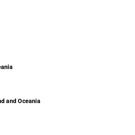
eania
nd and Oceania