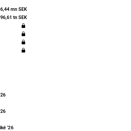
huvudsakliga
16,44 mn SEK
n,
96,61 tn SEK
ntegration
m
riva
lobala
'26
'26
iké
'26