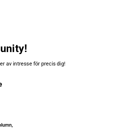
nity!
 av intresse för precis dig!
e
olumn,