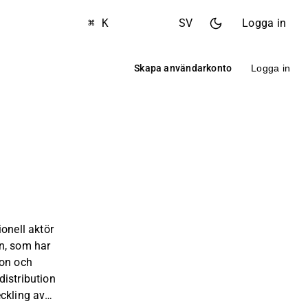
⌘ K
SV
Logga in
Skapa användarkonto
Logga in
onell aktör
n, som har
ion och
istribution
ckling av