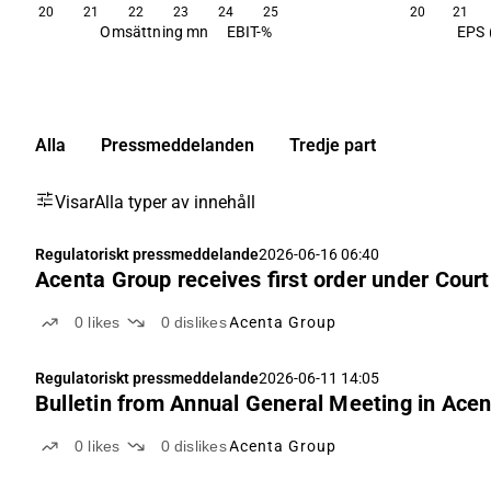
20
21
22
23
24
25
20
21
Omsättning mn
EBIT-%
EPS 
Alla
Pressmeddelanden
Tredje part
Visar
Alla typer av innehåll
Regulatoriskt pressmeddelande
2026-06-16 06:40
Acenta Group receives first order under Court
0
likes
0
dislikes
Acenta Group
Regulatoriskt pressmeddelande
2026-06-11 14:05
Bulletin from Annual General Meeting in Ace
0
likes
0
dislikes
Acenta Group