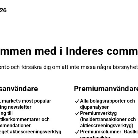
'26
ommen med i Inderes commu
nto och försäkra dig om att inte missa några börsnyheter
isanvändare
Premiumanvändar
k market's most popular
Alla bolagsrapporter och
ing newsletter
djupanalyser
ng till
Premiumverktyg
ytikerkommentarer och
(insidertransaktioner och
mmendationer
aktiescreeningsverktyg)
eget aktiescreeningsverktyg
Premiumkolumner: Gästk
expertinsikter