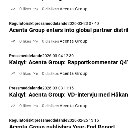
0
likes
0
dislikes
Acenta Group
Regulatoriskt pressmeddelande
2026-03-23 07:40
Acenta Group enters into global partner distr
0
likes
0
dislikes
Acenta Group
Pressmeddelande
2026-03-04 12:30
Kalqyl: Acenta Group: Rapportkommentar Q4
0
likes
0
dislikes
Acenta Group
Pressmeddelande
2026-03-03 11:15
Kalqyl: Acenta Group: VD-intervju med Håkan
0
likes
0
dislikes
Acenta Group
Regulatoriskt pressmeddelande
2026-02-25 13:15
Acenta Group publishes Year-End Report