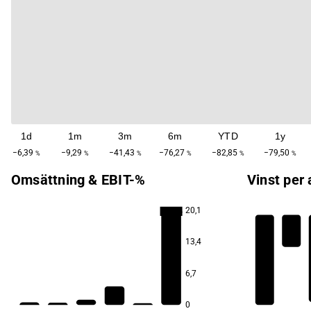
1d
1m
3m
6m
YTD
1y
−6,39
−9,29
−41,43
−76,27
−82,85
−79,50
%
%
%
%
%
%
Omsättning & EBIT-%
Vinst per 
20,1
−126,4
13,4
6,7
0