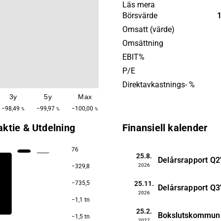
egna varumärken. Bolagets
Läs mera
affärsstrategi vilar på tre 
Börsvärde
pelare: geografisk expansio
Omsatt (värde)
varumärkesutveckling och i
Omsättning
av digitala plattformar, so
EBIT%
tillsammans syftar till att d
P/E
långsiktig tillväxt på den g
Direktavkastnings- %
padelmarknaden.
3y
5y
Max
−98,49
−99,97
−100,00
%
%
%
aktie & Utdelning
Finansiell kalender
76
25.8.
Delårsrapport
Q2
2026
−329,8
25.11.
−735,5
Delårsrapport
Q3
2026
−1,1 tn
25.2.
Bokslutskommun
−1,5 tn
2027