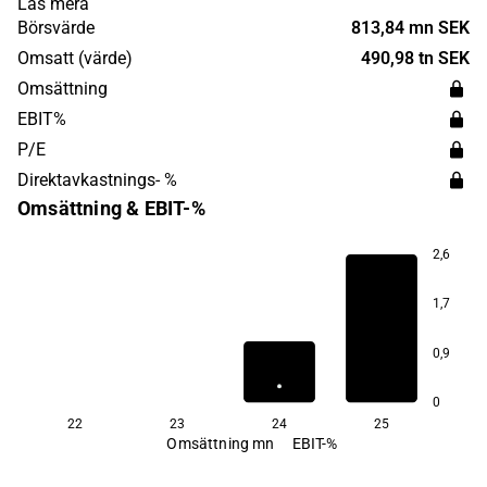
Läs mera
kommunikationsinfrastruktur. Störst verksamhet
Börsvärde
813,84 mn SEK
återfinns inom Norden. Beammwave grundades 2017 och
Omsatt (värde)
490,98 tn SEK
har sitt huvudkontor i Lund.
Omsättning
EBIT%
P/E
Direktavkastnings- %
Omsättning & EBIT-%
2,6
1,7
0,9
0
22
23
24
25
Omsättning mn
EBIT-%