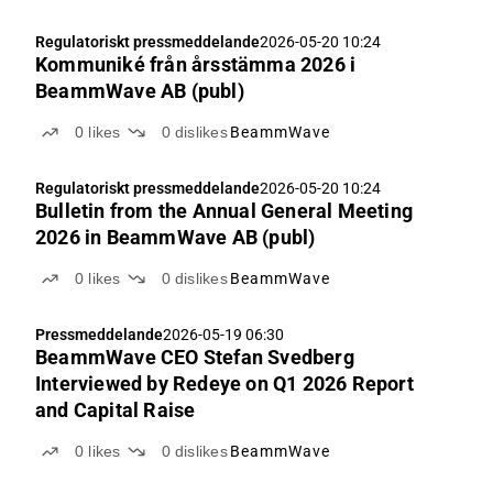
Regulatoriskt pressmeddelande
2026-05-20 10:24
Kommuniké från årsstämma 2026 i
BeammWave AB (publ)
0
likes
0
dislikes
BeammWave
Regulatoriskt pressmeddelande
2026-05-20 10:24
Bulletin from the Annual General Meeting
2026 in BeammWave AB (publ)
0
likes
0
dislikes
BeammWave
Pressmeddelande
2026-05-19 06:30
BeammWave CEO Stefan Svedberg
Interviewed by Redeye on Q1 2026 Report
and Capital Raise
0
likes
0
dislikes
BeammWave