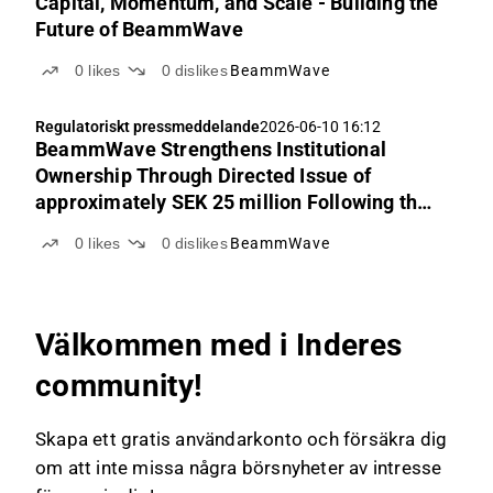
Capital, Momentum, and Scale - Building the
Future of BeammWave
0
likes
0
dislikes
BeammWave
Regulatoriskt pressmeddelande
2026-06-10 16:12
BeammWave Strengthens Institutional
Ownership Through Directed Issue of
approximately SEK 25 million Following the
Successful and Oversubscribed Rights Issue
0
likes
0
dislikes
BeammWave
Välkommen med i Inderes
community!
Skapa ett gratis användarkonto och försäkra dig
om att inte missa några börsnyheter av intresse