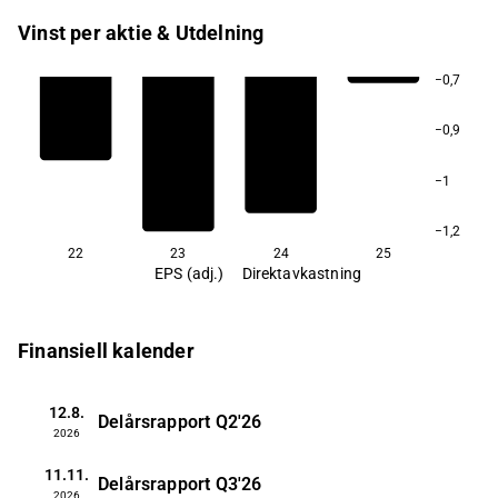
Vinst per aktie & Utdelning
−0,7
−0,9
−1
−1,2
22
23
24
25
EPS (adj.)
Direktavkastning
Finansiell kalender
12.8.
Delårsrapport
Q2'26
2026
11.11.
Delårsrapport
Q3'26
2026