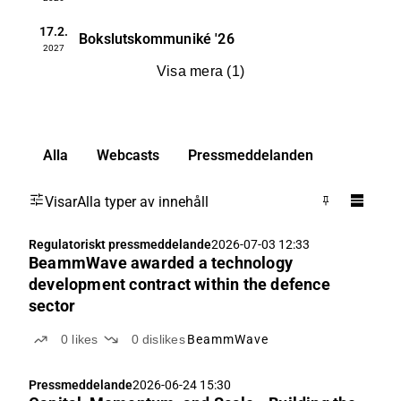
17.2.
Bokslutskommuniké
'26
2027
Visa mera
(
1
)
Alla
Webcasts
Pressmeddelanden
Visar
Alla typer av innehåll
Regulatoriskt pressmeddelande
2026-07-03 12:33
BeammWave awarded a technology
development contract within the defence
sector
0
likes
0
dislikes
BeammWave
Pressmeddelande
2026-06-24 15:30