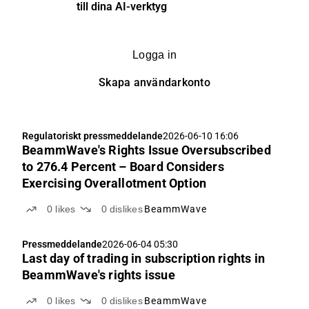
till dina AI-verktyg
Logga in
Skapa användarkonto
Regulatoriskt pressmeddelande
2026-06-10 16:06
BeammWave's Rights Issue Oversubscribed
to 276.4 Percent – Board Considers
Exercising Overallotment Option
0
likes
0
dislikes
BeammWave
Pressmeddelande
2026-06-04 05:30
Last day of trading in subscription rights in
BeammWave's rights issue
0
likes
0
dislikes
BeammWave