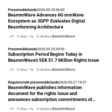
Pressmeddelande
2026-05-25 06:00
BeammWave Advances 6G mmWave
Ecosystem as 3GPP Evaluates Digital
Beamforming Architecture
0
likes
0
dislikes
BeammWave
Pressmeddelande
2026-05-25 05:30
Subscription Period Begins Today in
BeammWave’s SEK 51.7 Million Rights Issue
0
likes
0
dislikes
BeammWave
Regulatoriskt pressmeddelande
2026-05-21 16:57
BeammWave publishes information
document for the rights issue and
announces subscription commitments of
approx. SEK 22.3 million
0
likes
0
dislikes
BeammWave