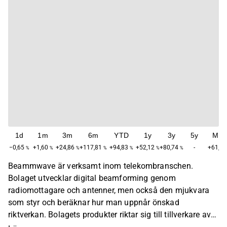
1d
1m
3m
6m
YTD
1y
3y
5y
Max
−0,65
+1,60
+24,86
+117,81
+94,83
+52,12
+80,74
-
+61,63
%
%
%
%
%
%
%
Beammwave är verksamt inom telekombranschen.
Bolaget utvecklar digital beamforming genom
radiomottagare och antenner, men också den mjukvara
som styr och beräknar hur man uppnår önskad
riktverkan. Bolagets produkter riktar sig till tillverkare av
smartphones, nätverksutrustning och