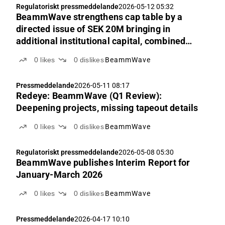
Regulatoriskt pressmeddelande
2026-05-12 05:32
BeammWave strengthens cap table by a
directed issue of SEK 20M bringing in
additional institutional capital, combined
with a non-guaranteed rights issue of SEK
0
likes
0
dislikes
BeammWave
51.7M for current owners on identical terms
Pressmeddelande
2026-05-11 08:17
Redeye: BeammWave (Q1 Review):
Deepening projects, missing tapeout details
0
likes
0
dislikes
BeammWave
Regulatoriskt pressmeddelande
2026-05-08 05:30
BeammWave publishes Interim Report for
January-March 2026
0
likes
0
dislikes
BeammWave
Pressmeddelande
2026-04-17 10:10