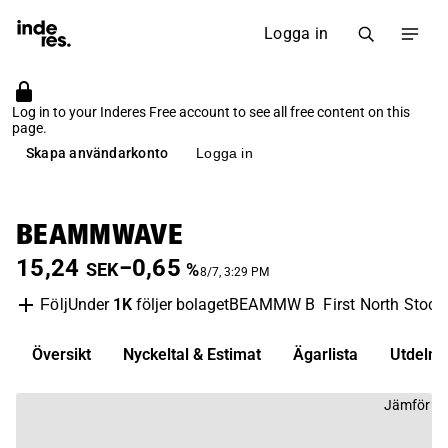
Logga in
Log in to your Inderes Free account to see all free content on this
page.
Skapa användarkonto
Logga in
BEAMMWAVE
15,24
−0,65
SEK
%
8/7, 3:29 PM
Under
1K
följer bolaget
BEAMMW B
First North Stoc
Följ
Översikt
Nyckeltal & Estimat
Ägarlista
Utdelni
Jämför