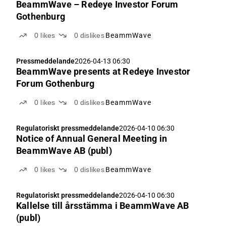
BeammWave – Redeye Investor Forum
Gothenburg
0
likes
0
dislikes
BeammWave
Pressmeddelande
2026-04-13 06:30
BeammWave presents at Redeye Investor
Forum Gothenburg
0
likes
0
dislikes
BeammWave
Regulatoriskt pressmeddelande
2026-04-10 06:30
Notice of Annual General Meeting in
BeammWave AB (publ)
0
likes
0
dislikes
BeammWave
Regulatoriskt pressmeddelande
2026-04-10 06:30
Kallelse till årsstämma i BeammWave AB
(publ)