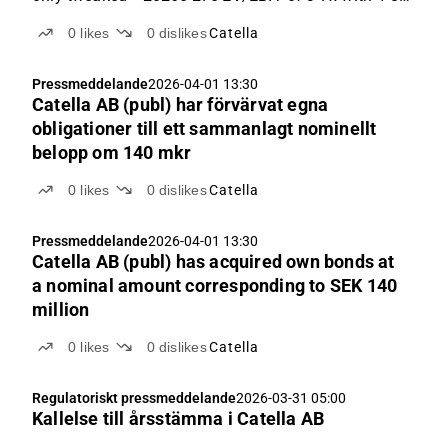
yield Macro uncertainty negative for transaction
0
likes
0
dislikes
Catella
activity For the Q1’26 report due 8 May, we expect
EBIT of SEK 18m (-43m). We expect that the global...
Pressmeddelande
2026-04-01 13:30
Catella AB (publ) har förvärvat egna
obligationer till ett sammanlagt nominellt
belopp om 140 mkr
0
likes
0
dislikes
Catella
Pressmeddelande
2026-04-01 13:30
Catella AB (publ) has acquired own bonds at
a nominal amount corresponding to SEK 140
million
0
likes
0
dislikes
Catella
Regulatoriskt pressmeddelande
2026-03-31 05:00
Kallelse till årsstämma i Catella AB