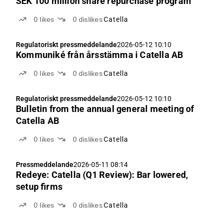
SEK 100 million share repurchase program
0
likes
0
dislikes
Catella
Regulatoriskt pressmeddelande
2026-05-12 10:10
Kommuniké från årsstämma i Catella AB
0
likes
0
dislikes
Catella
Regulatoriskt pressmeddelande
2026-05-12 10:10
Bulletin from the annual general meeting of
Catella AB
0
likes
0
dislikes
Catella
Pressmeddelande
2026-05-11 08:14
Redeye: Catella (Q1 Review): Bar lowered,
setup firms
0
likes
0
dislikes
Catella