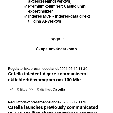
aktiescreeningsverktyg)
Premiumkolumner: Gästkolumn,
expertinsikter
Inderes MCP - Inderes-data direkt
till dina AI-verktyg
Logga in
Skapa användarkonto
Regulatoriskt pressmeddelande
2026-05-12 11:30
Catella inleder tidigare kommunicerat
aktieåterköpsprogram om 100 Mkr
0
likes
0
dislikes
Catella
Regulatoriskt pressmeddelande
2026-05-12 11:30
Catella launches previously communicated