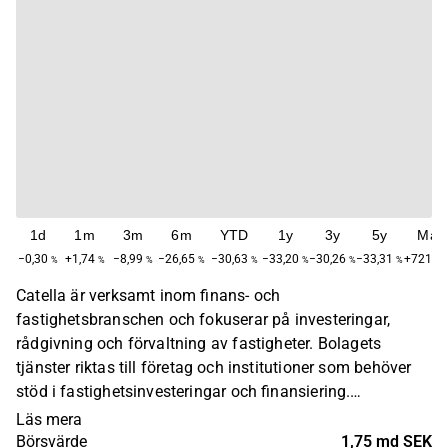
1d
1m
3m
6m
YTD
1y
3y
5y
Max
−0,30
+1,74
−8,99
−26,65
−30,63
−33,20
−30,26
−33,31
+721,7
%
%
%
%
%
%
%
%
Catella är verksamt inom finans- och
fastighetsbranschen och fokuserar på investeringar,
rådgivning och förvaltning av fastigheter. Bolagets
tjänster riktas till företag och institutioner som behöver
stöd i fastighetsinvesteringar och finansiering.
Verksamheten är global med en huvudsaklig närvaro i
Läs mera
Europa. Catella grundades 1961 och har sitt huvudkontor
Börsvärde
1,75 md SEK