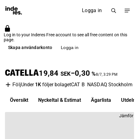
Logga in
Log in to your Inderes Free account to see all free content on this
page.
Skapa användarkonto
Logga in
CATELLA
19,84
−0,30
SEK
%
8/7, 3:29 PM
Under
1K
följer bolaget
CAT B
NASDAQ Stockholm
F
Följ
Översikt
Nyckeltal & Estimat
Ägarlista
Utdelni
Jämför