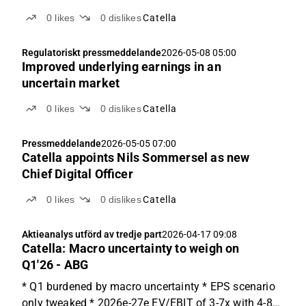
0
likes
0
dislikes
Catella
Regulatoriskt pressmeddelande
2026-05-08 05:00
Improved underlying earnings in an
uncertain market
0
likes
0
dislikes
Catella
Pressmeddelande
2026-05-05 07:00
Catella appoints Nils Sommersel as new
Chief Digital Officer
0
likes
0
dislikes
Catella
Aktieanalys utförd av tredje part
2026-04-17 09:08
Catella: Macro uncertainty to weigh on
Q1'26 - ABG
* Q1 burdened by macro uncertainty * EPS scenario
only tweaked * 2026e-27e EV/EBIT of 3-7x with 4-8%