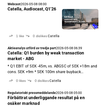
Webcast
2026-05-08 08:00
Catella, Audiocast, Q1'26
1
like
0
dislikes
Catella
Aktieanalys utförd av tredje part
2026-05-08 06:39
Catella: Q1 burden by weak transaction
market - ABG
* Q1 EBIT of SEK -45m, vs. ABGSC of SEK +18m and
cons. SEK +9m * SEK 100m share buyback
announced, positive * Negative consensus revisions
0
likes
0
dislikes
Catella
to follow, stock slightly down today Q1 EBIT SEK
-45m, vs. ABGSC at +18m & consensus at +9m The
Regulatoriskt pressmeddelande
2026-05-08 05:00
Q1’26 EBIT remained...
Förbättrat underliggande resultat på en
osäker marknad