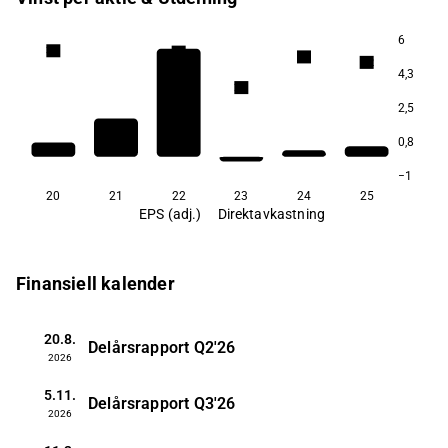
6
3,3
3,3
3,2
3,2
4,3
2,8
2,5
0,8
1,9
−1
20
21
22
23
24
25
EPS (adj.)
Direktavkastning
Finansiell kalender
20.8.
Delårsrapport
Q2'26
2026
5.11.
Delårsrapport
Q3'26
2026