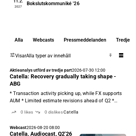
11.2.
Bokslutskommuniké
'26
2027
Alla
Webcasts
Pressmeddelanden
Tredje pa
Visar
Alla typer av innehåll
Aktieanalys utförd av tredje part
2026-07-30 12:00
Catella: Recovery gradually taking shape -
ABG
* Transaction activity picking up, while FX supports
AUM * Limited estimate revisions ahead of Q2 *
2027e-28e EV/EBIT of 3-4x with a strong balance
0
likes
0
dislikes
Catella
sheet Corporate Finance improves while FX offsets
weaker AUM Despite a relatively quiet quarter
Webcast
2026-08-20 08:00
overall...
Catella, Audiocast, Q2'26