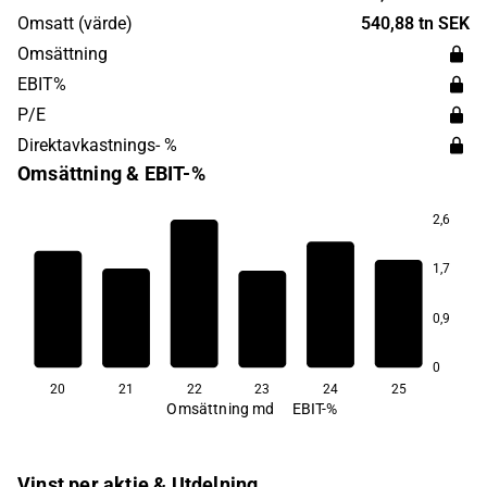
i Stockholm.
Omsatt (värde)
540,88 tn SEK
Omsättning
EBIT%
P/E
Direktavkastnings- %
Omsättning & EBIT-%
2,6
1,7
31,2
0,9
19,2
15,4
8,5
8,2
5,5
0
20
21
22
23
24
25
Omsättning md
EBIT-%
Vinst per aktie & Utdelning