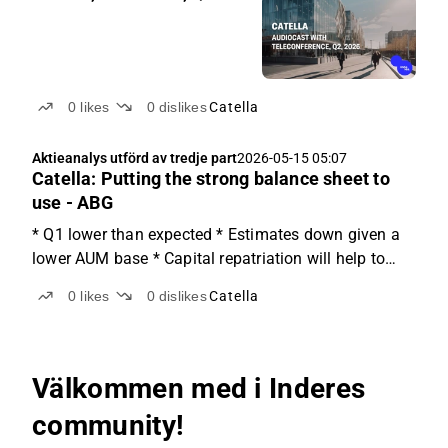
0
likes
0
dislikes
Catella
Aktieanalys utförd av tredje part
2026-05-15 05:07
Catella: Putting the strong balance sheet to
use - ABG
* Q1 lower than expected * Estimates down given a
lower AUM base * Capital repatriation will help to
drive the share Q1 softer than expected Catella's Q1
0
likes
0
dislikes
Catella
results were below both ABGSC and FactSet
consensus expectations, with EBIT at SEK -45m
(-43m) compared...
Välkommen med i Inderes
community!