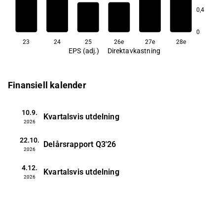
5,6
5,2
0,4
4,7
4,5
3,7
0
23
24
25
26e
27e
28e
EPS (adj.)
Direktavkastning
Finansiell kalender
10.9.
Kvartalsvis utdelning
2026
22.10.
Delårsrapport
Q3'26
2026
4.12.
Kvartalsvis utdelning
2026