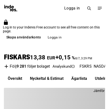
Logga in
Log in to your Inderes Free account to see all free content on this
page.
Skapa användarkonto
Logga in
FISKARS
13,38
+0,15
EUR
%
8/7, 3:29 PM
9 281
följer bolaget
FSKRS
NASDAQ 
Följ
Analyskund
Översikt
Nyckeltal & Estimat
Ägarlista
Utdelni
Jämför