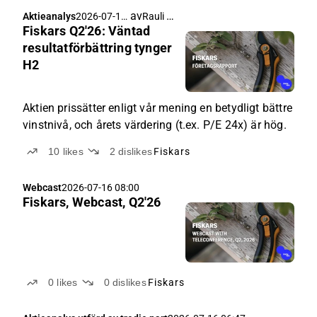
improvement programme. Fiskars' BA margin
av
Rauli Juva
Aktieanalys
2026-07-17
expansion remained...
Fiskars Q2'26: Väntad
05:00
resultatförbättring tynger
H2
Aktien prissätter enligt vår mening en betydligt bättre
vinstnivå, och årets värdering (t.ex. P/E 24x) är hög.
10
likes
2
dislikes
Fiskars
Webcast
2026-07-16 08:00
Fiskars, Webcast, Q2'26
0
likes
0
dislikes
Fiskars