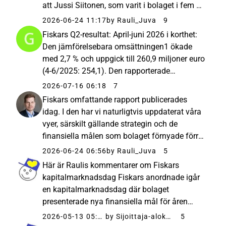
att Jussi Siitonen, som varit i bolaget i fem år,
lämnar. Han kom in för att driva
2026-06-24 11:17
by Rauli_Juva
9
tillväxtstrategin för ett integrerat
Fiskars Q2-resultat: April-juni 2026 i korthet:
konsumentbolag, men under de...
Den jämförelsebara omsättningen1 ökade
med 2,7 % och uppgick till 260,9 miljoner euro
(4-6/2025: 254,1). Den rapporterade
omsättningen ökade med 1,0 %. Det
2026-07-16 06:18
7
jämförelsebara EBIT2 ökade till 7,7 miljoner
Fiskars omfattande rapport publicerades
euro (3,0), och uppgick till 3,...
idag. I den har vi naturligtvis uppdaterat våra
vyer, särskilt gällande strategin och de
finansiella målen som bolaget förnyade förra
månaden. Rekommendationen förblir sälj, då
2026-06-24 06:56
by Rauli_Juva
5
värderingen enligt vår mening redan prissätter
Här är Raulis kommentarer om Fiskars
en framgångsrik ...
kapitalmarknadsdag Fiskars anordnade igår
en kapitalmarknadsdag där bolaget
presenterade nya finansiella mål för åren
2026–30, både för de två divisionerna
2026-05-13 05:50
by Sijoittaja-alokas
5
separat och för koncernen. Målen var ungefär