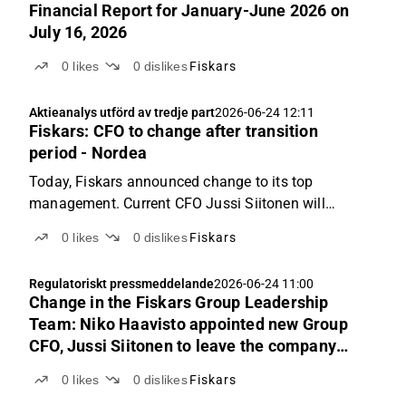
Financial Report for January-June 2026 on
July 16, 2026
0
likes
0
dislikes
Fiskars
Aktieanalys utförd av tredje part
2026-06-24 12:11
Fiskars: CFO to change after transition
period - Nordea
Today, Fiskars announced change to its top
management. Current CFO Jussi Siitonen will
continue as CFO until August when the new CFO,
0
likes
0
dislikes
Fiskars
Niko Haavisto takes the role. Mr. Haavisto has earlier
served as CFO at Nokian Tyres and asset
Regulatoriskt pressmeddelande
2026-06-24 11:00
management company CapMan...
Change in the Fiskars Group Leadership
Team: Niko Haavisto appointed new Group
CFO, Jussi Siitonen to leave the company
after transition period
0
likes
0
dislikes
Fiskars