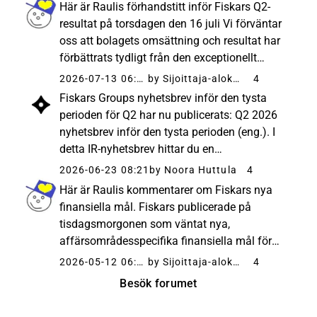
Här är Raulis förhandstitt inför Fiskars Q2-
i linje med våra förväntningar och medför ...
resultat på torsdagen den 16 juli Vi förväntar
oss att bolagets omsättning och resultat har
förbättrats tydligt från den exceptionellt
svaga jämförelseperioden. Fiskars-segmentet
2026-07-13 06:17
by Sijoittaja-alokas
4
stöds av nya produkter och en underlättad
Fiskars Groups nyhetsbrev inför den tysta
tullsituation. ...
perioden för Q2 har nu publicerats: Q2 2026
nyhetsbrev inför den tysta perioden (eng.). I
detta IR-nyhetsbrev hittar du en
sammanfattning av kvartalets centrala teman
2026-06-23 08:21
by Noora Huttula
4
och höjdpunkter. Du kan även prenumerera på
Här är Raulis kommentarer om Fiskars nya
nyhetsbreven via e-post på:...
finansiella mål. Fiskars publicerade på
tisdagsmorgonen som väntat nya,
affärsområdesspecifika finansiella mål för
åren 2026–2030 i detta meddelande. De nya
2026-05-12 06:08
by Sijoittaja-alokas
4
målen återspeglar bolagets övergång till de
Besök forumet
operationellt självständiga segmenten ...