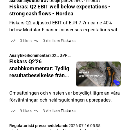
Aktieanalys utförd av tredje part
2026-07-16 06:47
Fiskras: Q2 EBIT well below expectations -
strong cash flows - Nordea
Fiskars Q2 adjusted EBIT of EUR 7.7m came 40%
below Modular Finance consensus expectations with
4% lower top line. Net sales were up 1% y/y to EUR
0
likes
0
dislikes
Fiskars
261m with +2.7% y/y comparable sales growth (we
had modelled +5.7%). Fiskars BA comparable sales
av
Rauli Juva
Analytikerkommentar
2026-
were stable...
Fiskars Q2'26
07-16
06:10
snabbkommentar: Tydlig
resultatbesvikelse från
Fiskars-segmentet
Omsättningen och vinsten var betydligt lägre än våra
förväntningar, och helårsguidningen upprepades.
9
likes
3
dislikes
Fiskars
Regulatoriskt pressmeddelande
2026-07-16 05:35