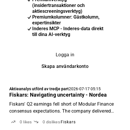
(insidertransaktioner och
aktiescreeningsverktyg)
Premiumkolumner: Gästkolumn,
expertinsikter
Inderes MCP - Inderes-data direkt
till dina AI-verktyg
Logga in
Skapa användarkonto
Aktieanalys utförd av tredje part
2026-07-17 05:15
Fiskars: Navigating uncertainty - Nordea
Fiskars' Q2 earnings fell short of Modular Finance
consensus expectations. The company delivered
continued comparable growth and was able to
0
likes
0
dislikes
Fiskars
squeeze the first benefits from Vita BA's profit-