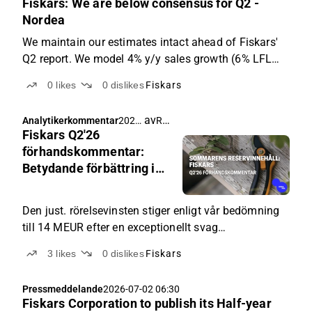
Fiskars: We are below consensus for Q2 -
Nordea
We maintain our estimates intact ahead of Fiskars'
Q2 report. We model 4% y/y sales growth (6% LFL
growth) to EUR 268m, 1% below pre-Q2 Modular
0
likes
0
dislikes
Fiskars
Finance consensus. We forecast EUR 10m adjusted
EBIT in Q2E, 22% below consensus at EUR 12.8m.
av
Rauli Juva
Analytikerkommentar
2026-
We are fairly...
Fiskars Q2'26
07-13
04:00
förhandskommentar:
Betydande förbättring i
estimaten tack vare svag
jämförelseperiod
Den just. rörelsevinsten stiger enligt vår bedömning
till 14 MEUR efter en exceptionellt svag
jämförelseperiod.
3
likes
0
dislikes
Fiskars
Pressmeddelande
2026-07-02 06:30
Fiskars Corporation to publish its Half-year