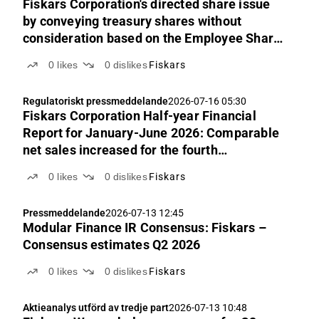
Fiskars Corporation's directed share issue
by conveying treasury shares without
consideration based on the Employee Share
Savings Plan
0
likes
0
dislikes
Fiskars
Regulatoriskt pressmeddelande
2026-07-16 05:30
Fiskars Corporation Half-year Financial
Report for January-June 2026: Comparable
net sales increased for the fourth
consecutive quarter - comparable EBIT and
0
likes
0
dislikes
Fiskars
free cash flow also improved
Pressmeddelande
2026-07-13 12:45
Modular Finance IR Consensus: Fiskars –
Consensus estimates Q2 2026
0
likes
0
dislikes
Fiskars
Aktieanalys utförd av tredje part
2026-07-13 10:48