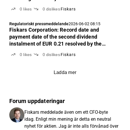
0
likes
0
dislikes
Fiskars
Regulatoriskt pressmeddelande
2026-06-02 08:15
Fiskars Corporation: Record date and
payment date of the second dividend
instalment of EUR 0.21 resolved by the
Annual General Meeting 2026
0
likes
0
dislikes
Fiskars
Ladda mer
Forum uppdateringar
Fiskars meddelade även om ett CFO-byte
idag. Enligt min mening är detta en neutral
nyhet för aktien. Jag är inte alls förvånad över