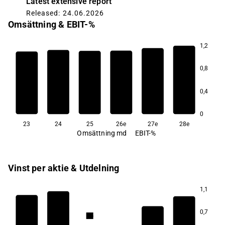
Latest extensive report
Released: 24.06.2026
Omsättning & EBIT-%
1,2
10,1
0,8
9,8
9,6
9,3
0,4
7,9
6,7
0
23
24
25
26e
27e
28e
Omsättning md
EBIT-%
Vinst per aktie & Utdelning
1,1
0,7
6,6