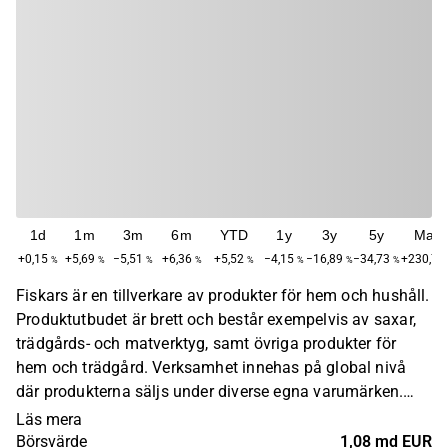
1d
1m
3m
6m
YTD
1y
3y
5y
Max
+0,15
+5,69
−5,51
+6,36
+5,52
−4,15
−16,89
−34,73
+230,73
%
%
%
%
%
%
%
%
Fiskars är en tillverkare av produkter för hem och hushåll.
Produktutbudet är brett och består exempelvis av saxar,
trädgårds- och matverktyg, samt övriga produkter för
hem och trädgård. Verksamhet innehas på global nivå
där produkterna säljs under diverse egna varumärken.
Störst verksamhet återfinns inom den europeiska
Läs mera
marknaden. Huvudkontoret ligger i Helsingfors.
Börsvärde
1,08 md EUR