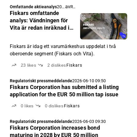
av
Rauli Juva
Omfattande aktieanalys
202
Fiskars omfattande
6-
06-
analys: Vändningen för
24
Vita är redan inräknad i
04:3
priset
0
Fiskars är idag ett varumärkeshus uppdelat i två
oberoende segment (Fiskars och Vita).
23
likes
2
dislikes
Fiskars
Regulatoriskt pressmeddelande
2026-06-10 09:50
Fiskars Corporation has submitted a listing
application for the EUR 50 million tap issue
0
likes
0
dislikes
Fiskars
Regulatoriskt pressmeddelande
2026-06-03 09:30
Fiskars Corporation increases bond
maturing in 2028 by EUR 50 million