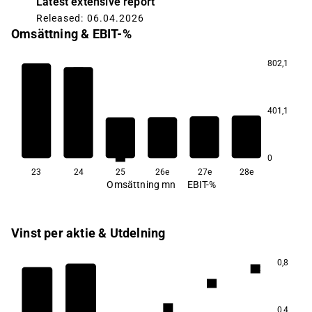
Latest extensive report
Released: 06.04.2026
Omsättning & EBIT-%
802,1
5,6
4,9
401,1
3,5
3,5
2,9
2,0
0
23
24
25
26e
27e
28e
Omsättning mn
EBIT-%
Vinst per aktie & Utdelning
0,8
9,2
7,7
6,4
5,2
5,1
0,4