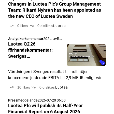
Changes in Luotea Plc’s Group Management
Team: Rikard Nyhrén has been appointed as
the new CEO of Luotea Sweden
0
likes
0
dislikes
Luotea
av
Rauli Juva
Analytikerkommentar
2026-
Luotea Q2'26
08-04
05:06
förhandskommentar:
Sveriges
resultatförbättring driver
sannolikt tillväxten
Vändningen i Sveriges resultat till noll höjer
koncernens justerade EBITA till 2,9 MEUR enligt vår
bedömning.
10
likes
0
dislikes
Luotea
Pressmeddelande
2026-07-20 06:00
Luotea Plc will publish its Half-Year
Financial Report on 6 August 2026