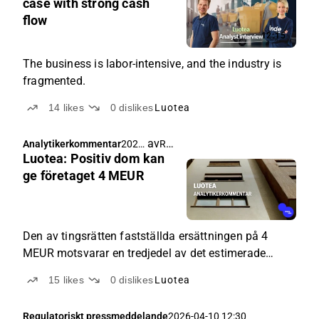
case with strong cash
flow
12:15
The business is labor-intensive, and the industry is
fragmented.
14
likes
0
dislikes
Luotea
av
Rauli Juva
Analytikerkommentar
2026-
Luotea: Positiv dom kan
04-13
04:20
ge företaget 4 MEUR
Den av tingsrätten fastställda ersättningen på 4
MEUR motsvarar en tredjedel av det estimerade
EBITA-resultatet för 2026.
15
likes
0
dislikes
Luotea
Regulatoriskt pressmeddelande
2026-04-10 12:30