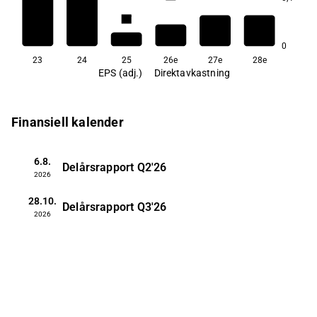
2,7
0
23
24
25
26e
27e
28e
EPS (adj.)
Direktavkastning
Finansiell kalender
6.8.
Delårsrapport
Q2'26
2026
28.10.
Delårsrapport
Q3'26
2026