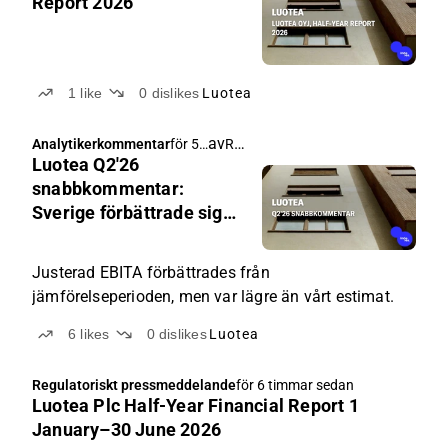
Report 2026
1
like
0
dislikes
Luotea
av
Rauli Juva
Analytikerkommentar
för 5
Luotea Q2'26
timm
ar
snabbkommentar:
sedan
Sverige förbättrade sig
mindre än väntat
Justerad EBITA förbättrades från
jämförelseperioden, men var lägre än vårt estimat.
6
likes
0
dislikes
Luotea
Regulatoriskt pressmeddelande
för 6 timmar sedan
Luotea Plc Half-Year Financial Report 1
January–30 June 2026