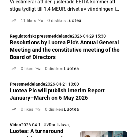
Vi estimerar att den justerade EBITA kommer att
stiga tydligt till 1,4 MEUR, drivet av vändningen i
Sverige.
11
likes
0
dislikes
Luotea
Regulatoriskt pressmeddelande
2026-04-29 15:30
Resolutions by Luotea Plc’s Annual General
Meeting and the constitutive meeting of the
Board of Directors
0
likes
0
dislikes
Luotea
Pressmeddelande
2026-04-21 10:00
Luotea Plc will publish Interim Report
January–March on 6 May 2026
0
likes
0
dislikes
Luotea
av
,
Video
2026-04-16
Rauli Juva
Isa Hudd
Luotea: A turnaround
07:52