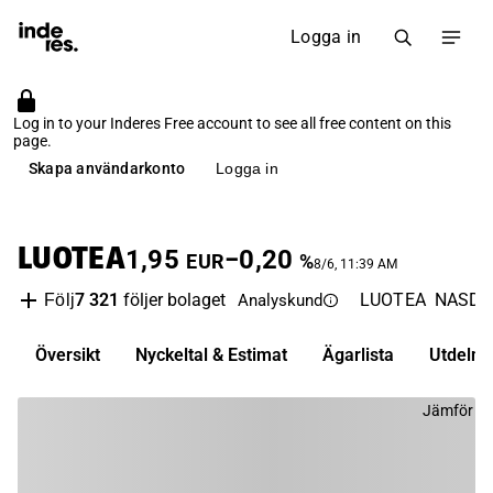
Logga in
Log in to your Inderes Free account to see all free content on this
page.
Skapa användarkonto
Logga in
LUOTEA
1,95
−0,20
EUR
%
8/6, 11:39 AM
7 321
följer bolaget
LUOTEA
NASDAQ
Följ
Analyskund
Översikt
Nyckeltal & Estimat
Ägarlista
Utdelni
Jämför