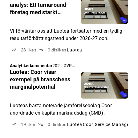
04-
analys: Ett turnaround-
06
företag med starkt
09:0
kassaflöde
0
Vi förväntar oss att Luotea fortsätter med en tydlig
resultatförbättringstrend under 2026-27 och
genererar ett starkt kassaflöde.
28
likes
0
dislikes
Luotea
av
Rauli Juva
Analytikerkommentar
2026-
Luotea: Coor visar
03-21
10:00
exempel på branschens
marginalpotential
Luoteas bästa noterade jämförelsebolag Coor
anordnade en kapitalmarknadsdag (CMD).
19
likes
0
dislikes
Luotea