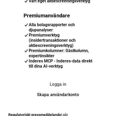
Vårt eget aktiescreeningsverktyg
Premiumanvändare
Alla bolagsrapporter och
djupanalyser
Premiumverktyg
(insidertransaktioner och
aktiescreeningsverktyg)
Premiumkolumner: Gästkolumn,
expertinsikter
Inderes MCP - Inderes-data direkt
till dina AI-verktyg
Logga in
Skapa användarkonto
Regulatoriskt pressmeddelande
i går