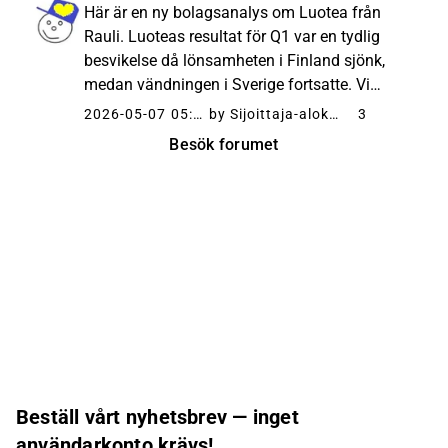
fortfarande var förlustbringande trots vår
Här är en ny bolagsanalys om Luotea från
prognos om nollresultat, även om ...
Rauli. Luoteas resultat för Q1 var en tydlig
besvikelse då lönsamheten i Finland sjönk,
medan vändningen i Sverige fortsatte. Vi
sänkte våra prognoser för i år markant, men vi
2026-05-07 05:28
by Sijoittaja-alokas
3
tror fortfarande att Luoteas resultat befinner
Besök forumet
sig i en tydlig ...
Beställ vårt nyhetsbrev — inget
användarkonto krävs!