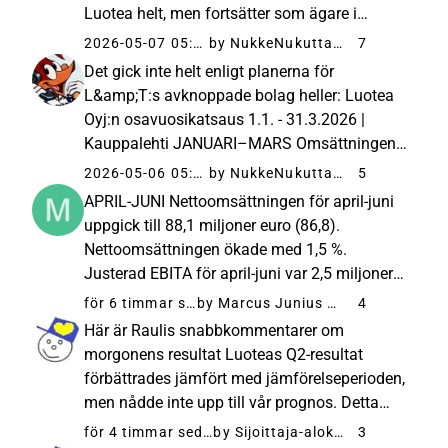
Luotea helt, men fortsätter som ägare i
L&amp;T. Även Oldenburgs Phoebus har
2026-05-07 05:47
by NukkeNukuttaja
7
minskat sitt innehav betydligt i Luotea och
Det gick inte helt enligt planerna för
ökat i L&amp;T. Det mest intressanta är ...
L&amp;T:s avknoppade bolag heller: Luotea
Oyj:n osavuosikatsaus 1.1. - 31.3.2026 |
Kauppalehti JANUARI–MARS Omsättningen
för årets första kvartal uppgick till 86,0
2026-05-06 05:15
by NukkeNukuttaja
5
miljoner euro (86,6). Omsättningen sjönk med
APRIL-JUNI Nettoomsättningen för april-juni
0,6 %. Det justerade EBITA för det f...
uppgick till 88,1 miljoner euro (86,8).
Nettoomsättningen ökade med 1,5 %.
Justerad EBITA för april-juni var 2,5 miljoner
euro (1,9), vilket motsvarar 2,9 % (2,1 %) av
för 6 timmar sedan
by Marcus Junius Brutus
4
nettoomsättningen. Justerat rörelseresultat
Här är Raulis snabbkommentarer om
för april-juni var 2,2 miljoner...
morgonens resultat Luoteas Q2-resultat
förbättrades jämfört med jämförelseperioden,
men nådde inte upp till vår prognos. Detta
berodde främst på att resultatet i Sverige
för 4 timmar sedan
by Sijoittaja-alokas
3