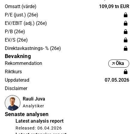
Helsingfors.
Omsatt (värde)
109,09 tn EUR
P/E (just.) (26e)
EV/EBIT (adj.) (26e)
P/B (26e)
EV/S (26e)
Direktavkastnings- % (26e)
Bevakning
Rekommendation
Öka
Riktkurs
Uppdaterad
07.05.2026
Disclaimer
Rauli Juva
Analytiker
Senaste analysen
Latest analysis report
Released: 06.04.2026