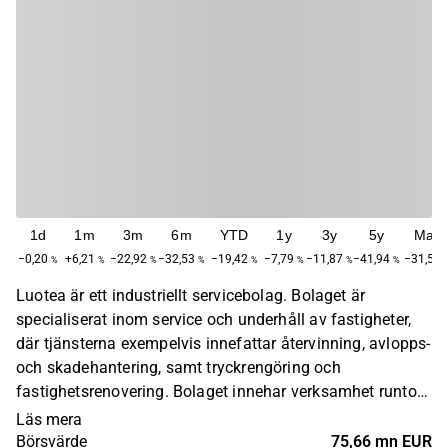
1d
1m
3m
6m
YTD
1y
3y
5y
Max
−0,20
+6,21
−22,92
−32,53
−19,42
−7,79
−11,87
−41,94
−31,54
%
%
%
%
%
%
%
%
Luotea är ett industriellt servicebolag. Bolaget är
specialiserat inom service och underhåll av fastigheter,
där tjänsterna exempelvis innefattar återvinning, avlopps-
och skadehantering, samt tryckrengöring och
fastighetsrenovering. Bolaget innehar verksamhet runtom
den nordiska marknaden. Luotea grundades
Läs mera
ursprungligen 1905 och har sitt huvudkontor i
Börsvärde
75,66 mn EUR