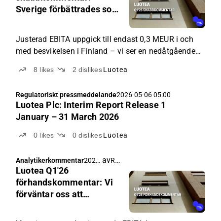
Sverige förbättrades som
väntat, Finland drog ner
resultatet
Justerad EBITA uppgick till endast 0,3 MEUR i och
med besvikelsen i Finland – vi ser en nedåtgående
press på estimaten.
8
likes
2
dislikes
Luotea
Regulatoriskt pressmeddelande
2026-05-06 05:00
Luotea Plc: Interim Report Release 1
January – 31 March 2026
0
likes
0
dislikes
Luotea
av
Rauli Juva
Analytikerkommentar
2026-
Luotea Q1'26
04-30
06:30
förhandskommentar: Vi
förväntar oss att
vändningen i Sverige
förbättrar siffrorna