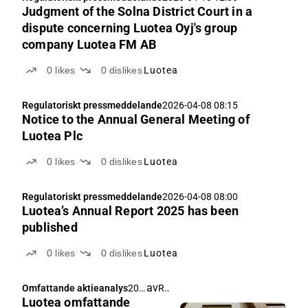
Judgment of the Solna District Court in a
dispute concerning Luotea Oyj's group
company Luotea FM AB
0
likes
0
dislikes
Luotea
Regulatoriskt pressmeddelande
2026-04-08 08:15
Notice to the Annual General Meeting of
Luotea Plc
0
likes
0
dislikes
Luotea
Regulatoriskt pressmeddelande
2026-04-08 08:00
Luotea’s Annual Report 2025 has been
published
0
likes
0
dislikes
Luotea
av
Rauli Juva
Omfattande aktieanalys
202
Luotea omfattande
6-