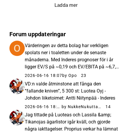
Ladda mer
Forum uppdateringar
Värderingen av detta bolag har verkligen
spolats ner i toaletten under de senaste
månaderna. Med Inderes prognoser för i år
ligger EV/S på ~0,19 och EV/EBITA på ~6,7,
med en kurs idag på 1,8 €/aktie. Prognoserna
2026-06-16 18:07
by Opo
23
för 2026 känns enligt min mening inte särskilt
VD:n valde åtminstone att fånga den
hausseartade (bullish...
“fallande kniven”, 5 300 st: Luotea Oyj -
Johdon liiketoimet: Antti Niitynpää - Inderes
2026-06-16 18:39
by NukkeNukuttaja
14
Jag tittade på Luoteas och Lassila &amp;
Tikanojas ägarlistor igår kväll, och gjorde
några iakttagelser. Proprius verkar ha lämnat