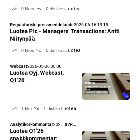
0
likes
0
dislikes
Luotea
Regulatoriskt pressmeddelande
2026-06-16 13:15
Luotea Plc - Managers' Transactions: Antti
Niitynpää
0
likes
0
dislikes
Luotea
Webcast
2026-05-06 08:00
Luotea Oyj, Webcast,
Q1'26
1
like
1
dislike
Luotea
av
Rauli Juva
Analytikerkommentar
2026-
Luotea Q1'26
05-06
05:26
snabbkommentar: