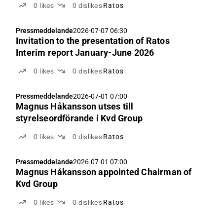
0
likes
0
dislikes
Ratos
Pressmeddelande
2026-07-07 06:30
Invitation to the presentation of Ratos
Interim report January-June 2026
0
likes
0
dislikes
Ratos
Pressmeddelande
2026-07-01 07:00
Magnus Håkansson utses till
styrelseordförande i Kvd Group
0
likes
0
dislikes
Ratos
Pressmeddelande
2026-07-01 07:00
Magnus Håkansson appointed Chairman of
Kvd Group
0
likes
0
dislikes
Ratos