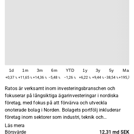
1d
1m
3m
6m
YTD
1y
3y
5y
Max
+0,37
+11,65
+14,36
−5,48
−1,26
+6,22
+9,44
−38,54
+195,73
%
%
%
%
%
%
%
%
Ratos är verksamt inom investeringsbranschen och
fokuserar på långsiktiga ägarinvesteringar i nordiska
företag, med fokus på att förvärva och utveckla
onoterade bolag i Norden. Bolagets portfölj inkluderar
företag inom sektorer som industri, teknik och
konsumentvaror. Verksamheten är främst koncentrerad
Läs mera
till Norden. Ratos grundades år 1934 och har sitt
Börsvärde
12,31 md SEK