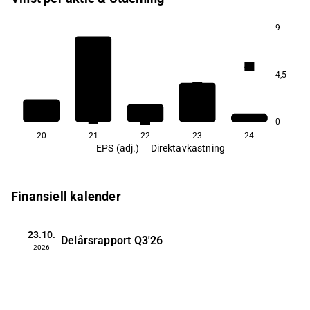
9
4,3
4,5
3,5
2,5
2,1
2,0
0
20
21
22
23
24
EPS (adj.)
Direktavkastning
Finansiell kalender
23.10.
Delårsrapport
Q3'26
2026