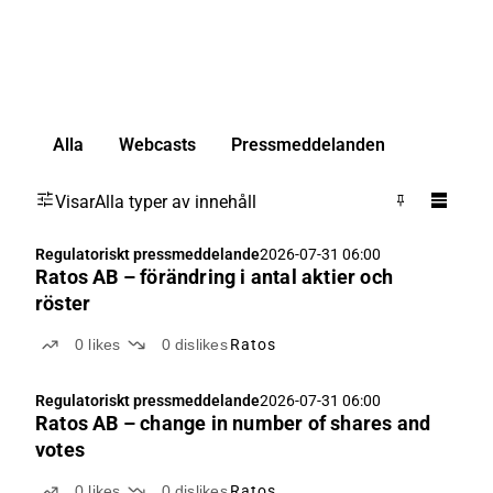
Alla
Webcasts
Pressmeddelanden
Visar
Alla typer av innehåll
Regulatoriskt pressmeddelande
2026-07-31 06:00
Ratos AB – förändring i antal aktier och
röster
0
likes
0
dislikes
Ratos
Regulatoriskt pressmeddelande
2026-07-31 06:00
Ratos AB – change in number of shares and
votes
0
likes
0
dislikes
Ratos