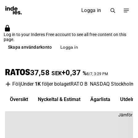
Logga in
Log in to your Inderes Free account to see all free content on this
page.
Skapa användarkonto
Logga in
RATOS
37,58
+0,37
SEK
%
8/7, 3:29 PM
Under
1K
följer bolaget
RATO B
NASDAQ Stockholm
Följ
Översikt
Nyckeltal & Estimat
Ägarlista
Utdelni
Jämför