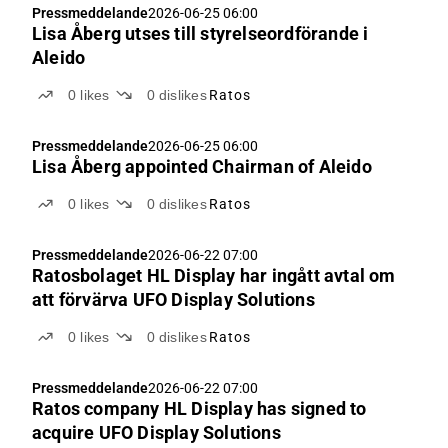
Pressmeddelande
2026-06-25 06:00
Lisa Åberg utses till styrelseordförande i
Aleido
0
likes
0
dislikes
Ratos
Pressmeddelande
2026-06-25 06:00
Lisa Åberg appointed Chairman of Aleido
0
likes
0
dislikes
Ratos
Pressmeddelande
2026-06-22 07:00
Ratosbolaget HL Display har ingått avtal om
att förvärva UFO Display Solutions
0
likes
0
dislikes
Ratos
Pressmeddelande
2026-06-22 07:00
Ratos company HL Display has signed to
acquire UFO Display Solutions