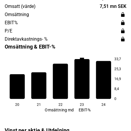
huvudkontor i Stockholm.
Omsatt (värde)
7,51 mn SEK
Omsättning
EBIT%
P/E
Direktavkastnings- %
Omsättning & EBIT-%
33,7
8,9
25,3
7,3
7,0
16,9
8,4
5,4
5,2
0
20
21
22
23
24
Omsättning md
EBIT-%
Vinst per aktie & Utdelning