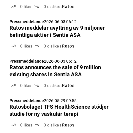
0
likes
0
dislikes
Ratos
Pressmeddelande
2026-06-03 06:12
Ratos meddelar avyttring av 9 miljoner
befintliga aktier i Sentia ASA
0
likes
0
dislikes
Ratos
Pressmeddelande
2026-06-03 06:12
Ratos announces the sale of 9 million
existing shares in Sentia ASA
0
likes
0
dislikes
Ratos
Pressmeddelande
2026-05-29 09:55
Ratosbolaget TFS HealthScience stödjer
studie för ny vaskulär terapi
0
likes
0
dislikes
Ratos