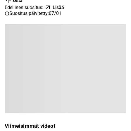
Osta
Edellinen suositus
:
Lisää
Suositus päivitetty
:
07/01
Viimeisimmät videot