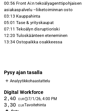
00:56 Front Ai:n tekoälyagenttipohjaisen
asiakaspalvelu –liiketoiminnan osto
03:13 Kauppahinta
05:01 Tase & yrityskaupat
07:11 Tekoälyn disruptioriski
12:20 Tuloskäänteen eteneminen
13:34 Ostopaikka osakkeessa
Pysy ajan tasalla
Analyytikkohaastattelu
Digital Workforce
2,40
7/1/26, 4:00 PM
EUR
3,30
Tavoitehinta
EUR