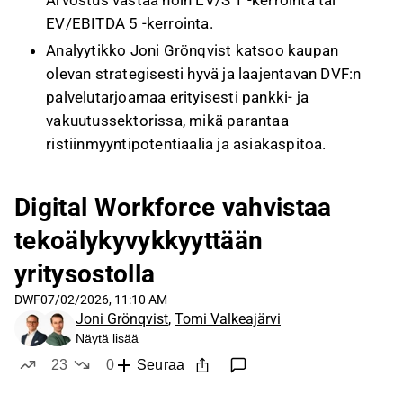
Arvostus vastaa noin EV/S 1 -kerrointa tai
EV/EBITDA 5 -kerrointa.
Analyytikko Joni Grönqvist katsoo kaupan
olevan strategisesti hyvä ja laajentavan DVF:n
palvelutarjoamaa erityisesti pankki- ja
vakuutussektorissa, mikä parantaa
ristiinmyyntipotentiaalia ja asiakaspitoa.
DVF:n Q1-liikevaihto kasvoi +22 % ja
kannattavuus parani; yhtiöllä on kassavaroja
Digital Workforce vahvistaa
listautumisesta, joten kauppa rahoitettiin
tekoälykyvykkyyttään
käteisellä ja tase antaa mahdollisuuksia
lisäyritysostoihin.
yritysostolla
Grönqvist nosti suosituksen lisästä ostaen
DWF
07/02/2026, 11:10 AM
perustellen sen parantuneella operatiivisella
Joni Grönqvist
,
Tomi Valkeajärvi
trendillä, yritysostolla ja osakekurssin laskulla
Näytä lisää
suhteessa tavoitehintaan.
23
0
Seuraa
tykkää
ei tykkää
Tämä sisältö on tekoälyn tuottamaa videon transkriptin pohjalta. Voit