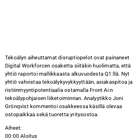
antaa siitä palautetta Inderesin foorumilla. Anna siihen liittyvää
palautetta
Inderesin foorumilla
.
Tekoälyn aiheuttamat disruptiopelot ovat painaneet
Digital Workforcen osaketta siitäkin huolimatta, että
yhtiö raportoi mallikkaasta alkuvuodesta Q1:llä. Nyt
yhtiö vahvistaa tekoälykyvykkyyttään, asiakaspitoa ja
ristiinmyyntipotentiaalia ostamalla Front Ai:n
tekoälypohjaisen liiketoiminnan. Analyytikko Joni
Grönqvist kommentoi osakkeessa käsillä olevaa
ostopaikkaa sekä tuoretta yritysostoa.
Aiheet:
00:00 Aloitus