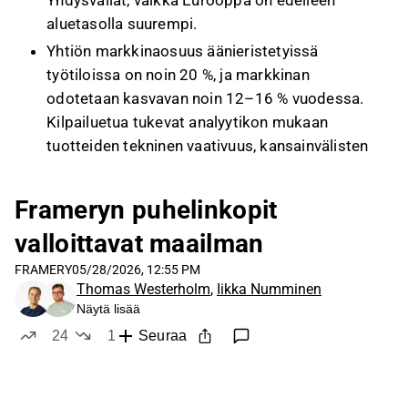
Yhdysvallat, vaikka Eurooppa on edelleen
aluetasolla suurempi.
Yhtiön markkinaosuus äänieristetyissä
työtiloissa on noin 20 %, ja markkinan
odotetaan kasvavan noin 12–16 % vuodessa.
Kilpailuetua tukevat analyytikon mukaan
tuotteiden tekninen vaativuus, kansainvälisten
vaatimusten täyttäminen sekä mittakaavaedut
hankinnassa ja valmistuksessa.
Frameryn puhelinkopit
Palveluliiketoiminta koostuu podien
valloittavat maailman
vuokrauksesta ja SaaS-ratkaisusta. SaaS-
tuotteen hinnoittelu on 11 euroa per tila, mutta
FRAMERY
05/28/2026, 12:55 PM
Thomas Westerholm
,
Iikka Numminen
liiketoiminta on vielä varhaisessa vaiheessa;
Näytä lisää
Q3:lla 2024 sen liikevaihto oli noin 700 000
24
1
Seuraa
euroa.
tykkää
ei tykkää
Inderes odottaa vuodelle 2025 noin 2 %:n
liikevaihdon kasvua ja vuodelle 2026 noin 9 %:n