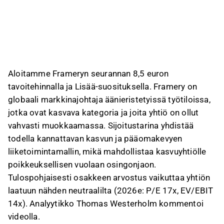
kasvua, kun suuren asiakkaan ostot
normalisoituvat. Seuranta aloitettiin lisää-
suosituksella; P/E on 17 ja osinkotuotto noin
4,5 %.
Tämä sisältö on tekoälyn tuottamaa videon transkriptin pohjalta. Voit
antaa siitä palautetta Inderesin foorumilla. Anna siihen liittyvää
Aloitamme Frameryn seurannan 8,5 euron
palautetta
Inderesin foorumilla
.
tavoitehinnalla ja Lisää‑suosituksella. Framery on
globaali markkinajohtaja äänieristetyissä työtiloissa,
jotka ovat kasvava kategoria ja joita yhtiö on ollut
vahvasti muokkaamassa. Sijoitustarina yhdistää
todella kannattavan kasvun ja pääomakevyen
liiketoimintamallin, mikä mahdollistaa kasvuyhtiölle
poikkeuksellisen vuolaan osingonjaon.
Tulospohjaisesti osakkeen arvostus vaikuttaa yhtiön
laatuun nähden neutraalilta (2026e: P/E 17x, EV/EBIT
14x). Analyytikko Thomas Westerholm kommentoi
videolla.