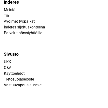
Inderes
Meistä
Tiimi
Avoimet työpaikat
Inderes sijoituskohteena
Palvelut pörssiyhtiöille
Sivusto
UKK
Q&A
Käyttöehdot
Tietosuojaseloste
Vastuuvapauslauseke