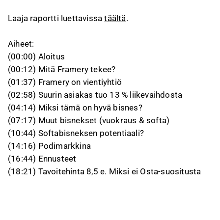
Laaja raportti luettavissa
täältä
.
Aiheet:
(00:00) Aloitus
(00:12) Mitä Framery tekee?
(01:37) Framery on vientiyhtiö
(02:58) Suurin asiakas tuo 13 % liikevaihdosta
(04:14) Miksi tämä on hyvä bisnes?
(07:17) Muut bisnekset (vuokraus & softa)
(10:44) Softabisneksen potentiaali?
(14:16) Podimarkkina
(16:44) Ennusteet
(18:21) Tavoitehinta 8,5 e. Miksi ei Osta‑suositusta