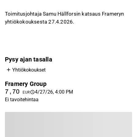
tykkää
ei tykkää
Toimitusjohtaja Samu Hällforsin katsaus Frameryn
yhtiökokouksesta 27.4.2026.
Pysy ajan tasalla
Yhtiökokoukset
Framery Group
7,70
4/27/26, 4:00 PM
EUR
Ei tavoitehintaa