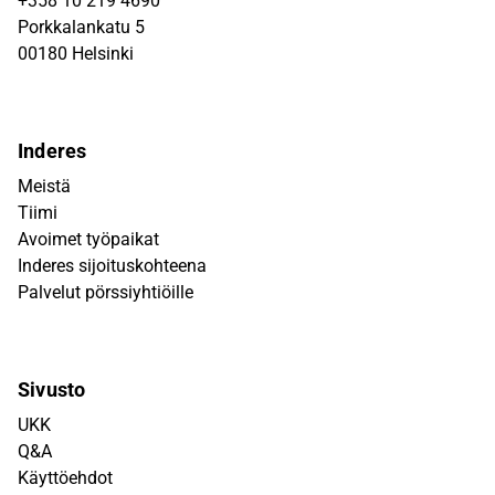
+358 10 219 4690
Porkkalankatu 5
00180 Helsinki
Inderes
Meistä
Tiimi
Avoimet työpaikat
Inderes sijoituskohteena
Palvelut pörssiyhtiöille
Sivusto
UKK
Q&A
Käyttöehdot