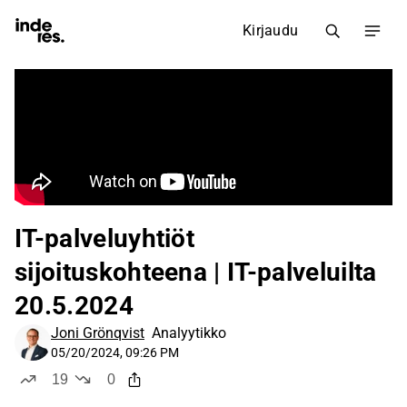
Kirjaudu
IT-palveluyhtiöt
sijoituskohteena | IT-palveluilta
20.5.2024
Joni Grönqvist
Analyytikko
05/20/2024, 09:26 PM
19
0
tykkää
ei tykkää