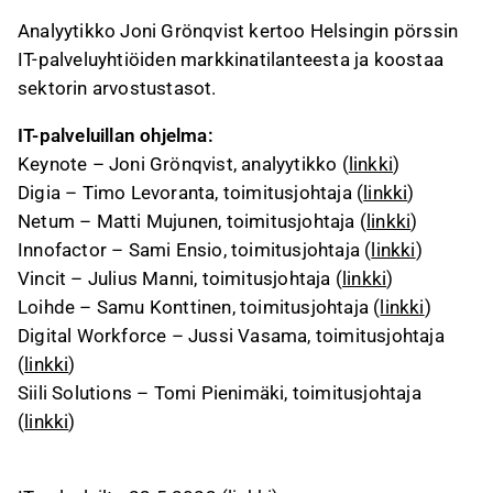
Analyytikko Joni Grönqvist kertoo Helsingin pörssin
IT-palveluyhtiöiden markkinatilanteesta ja koostaa
sektorin arvostustasot.
IT-palveluillan ohjelma:
Keynote – Joni Grönqvist, analyytikko (
linkki
)
Digia – Timo Levoranta, toimitusjohtaja (
linkki
)
Netum – Matti Mujunen, toimitusjohtaja (
linkki
)
Innofactor – Sami Ensio, toimitusjohtaja (
linkki
)
Vincit – Julius Manni, toimitusjohtaja (
linkki
)
Loihde – Samu Konttinen, toimitusjohtaja (
linkki
)
Digital Workforce – Jussi Vasama, toimitusjohtaja
(
linkki
)
Siili Solutions – Tomi Pienimäki, toimitusjohtaja
(
linkki
)