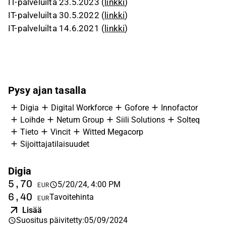
IT-palveluilta 23.5.2023 (
linkki
)
IT-palveluilta 30.5.2022 (
linkki
)
IT-palveluilta 14.6.2021 (
linkki
)
Pysy ajan tasalla
Digia
Digital Workforce
Gofore
Innofactor
Loihde
Netum Group
Siili Solutions
Solteq
Tieto
Vincit
Witted Megacorp
Sijoittajatilaisuudet
Digia
D
5,70
4
5/20/24, 4:00 PM
EUR
6,40
4
Tavoitehinta
EUR
Lisää
Suositus päivitetty
:
05/09/2024