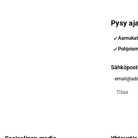
Pysy aja
Aamukat
Pohjoism
Sähköpost
Tilaa