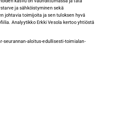
oiden kasvu on vauhdittumassa ja tätä
starve ja sähköistyminen sekä
 johtavia toimijoita ja sen tuloksen hyvä
ilia. Analyytikko Erkki Vesola kertoo yhtiöstä
r-seurannan-aloitus-edullisesti-toimialan-