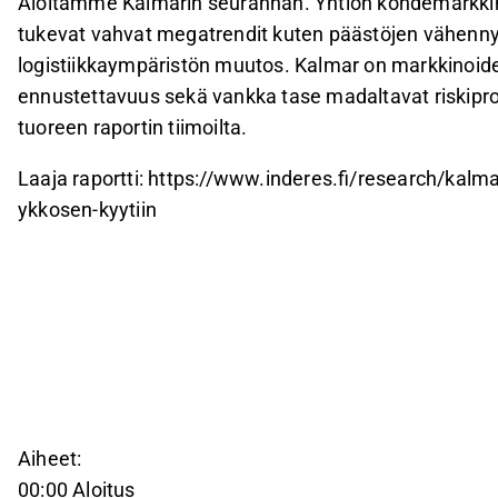
Aloitamme Kalmarin seurannan. Yhtiön kohdemarkkin
tukevat vahvat megatrendit kuten päästöjen vähenny
logistiikkaympäristön muutos. Kalmar on markkinoiden
ennustettavuus sekä vankka tase madaltavat riskiprofi
tuoreen raportin tiimoilta.
Laaja raportti: https://www.inderes.fi/research/kalma
ykkosen-kyytiin
Aiheet:
00:00 Aloitus