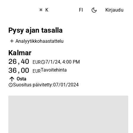
⌘ K
FI
Kirjaudu
Pysy ajan tasalla
Analyytikkohaastattelu
Kalmar
26,40
7/1/24, 4:00 PM
EUR
36,00
Tavoitehinta
EUR
Osta
Suositus päivitetty
:
07/01/2024