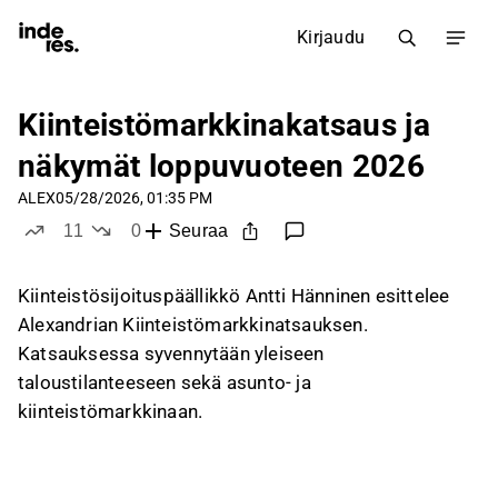
Kirjaudu
Kiinteistömarkkinakatsaus ja
näkymät loppuvuoteen 2026
ALEX
05/28/2026, 01:35 PM
11
0
Seuraa
tykkää
ei tykkää
Kiinteistösijoituspäällikkö Antti Hänninen esittelee
Alexandrian Kiinteistömarkkinatsauksen.
Katsauksessa syvennytään yleiseen
taloustilanteeseen sekä asunto- ja
kiinteistömarkkinaan.