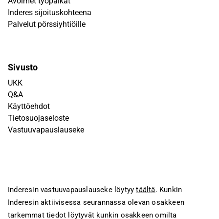
Avoimet työpaikat
Inderes sijoituskohteena
Palvelut pörssiyhtiöille
Sivusto
UKK
Q&A
Käyttöehdot
Tietosuojaseloste
Vastuuvapauslauseke
Inderesin vastuuvapauslauseke löytyy
täältä
. Kunkin
Inderesin aktiivisessa seurannassa olevan osakkeen
tarkemmat tiedot löytyvät kunkin osakkeen omilta