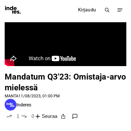
Kirjaudu
Mandatum Q3'23: Omistaja-arvo
mielessä
MANTA
11/08/2023, 01:00 PM
Inderes
1
0
Seuraa
tykkää
ei tykkää