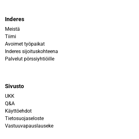
Inderes
Meistä
Tiimi
Avoimet työpaikat
Inderes sijoituskohteena
Palvelut pörssiyhtiöille
Sivusto
UKK
Q&A
Käyttöehdot
Tietosuojaseloste
Vastuuvapauslauseke