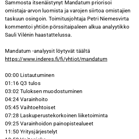
Sammosta itsenäistynyt Mandatum priorisoi
omistaja-arvon luomista ja varojen siirtoa omistajien
taskuun osingoin. Toimitusjohtaja Petri Niemesvirta
kommentoi yhtiön pörssitaipaleen alkua analyytikko
Sauli Vilénin haastattelussa.
Mandatum -analyysit löytyvät täältä
https://www.inderes.fi/fi/yhtiot/mandatum
00:00 Listautuminen
01:16 Q3 tulos
03:02 Tuloksen muodostuminen
04:24 Varainhoito
05:45 Vaihtoehtoiset
07:28 Laskuperustekorkoinen liiketoiminta
09:25 Varainhoidon painopistealueet
11:50 Yritysjärjestelyt