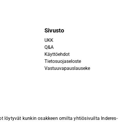
Sivusto
UKK
Q&A
Käyttöehdot
Tietosuojaseloste
Vastuuvapauslauseke
 löytyvät kunkin osakkeen omilta yhtiösivuilta Inderes-