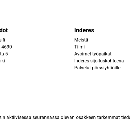
dot
Inderes
.fi
Meistä
9 4690
Tiimi
tu 5
Avoimet työpaikat
nki
Inderes sijoituskohteena
Palvelut pörssiyhtiöille
sin aktiivisessa seurannassa olevan osakkeen tarkemmat tiedot