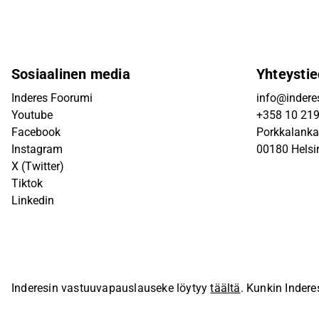
Sosiaalinen media
Yhteystie
Inderes Foorumi
info@inderes
Youtube
+358 10 21
Facebook
Porkkalanka
Instagram
00180 Helsi
X (Twitter)
Tiktok
Linkedin
Inderesin vastuuvapauslauseke löytyy
täältä
. Kunkin Indere
sivustolla.
© Inderes Oyj. Kaikki oikeudet pidätetään.