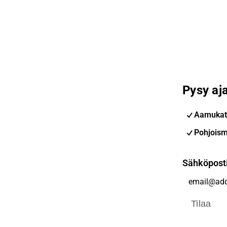
Pysy aja
Aamukat
Pohjoism
Sähköpost
Tilaa