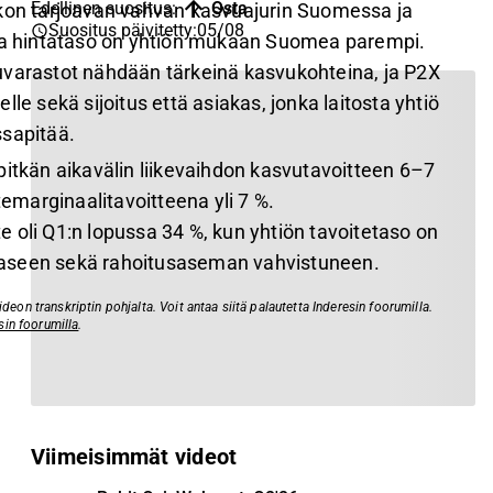
Edellinen suositus
:
Osta
kon tarjoavan vahvan kasvuajurin Suomessa ja
Suositus päivitetty
:
05/08
ssa hintataso on yhtiön mukaan Suomea parempi.
varastot nähdään tärkeinä kasvukohteina, ja P2X
lle sekä sijoitus että asiakas, jonka laitosta yhtiö
sapitää.
pitkän aikavälin liikevaihdon kasvutavoitteen 6–7
temarginaalitavoitteena yli 7 %.
 oli Q1:n lopussa 34 %, kun yhtiön tavoitetaso on
i taseen sekä rahoitusaseman vahvistuneen.
eon transkriptin pohjalta. Voit antaa siitä palautetta Inderesin foorumilla.
sin foorumilla
.
Viimeisimmät videot