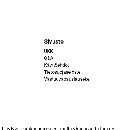
Sivusto
UKK
Q&A
Käyttöehdot
Tietosuojaseloste
Vastuuvapauslauseke
 löytyvät kunkin osakkeen omilta yhtiösivuilta Inderes-