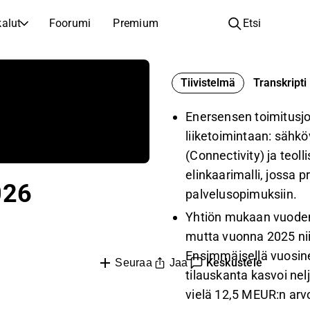
alut
Foorumi
Premium
Etsi
YHTIÖT
OPI SIJOITTAMISESTA
Tiivistelmä
Transkripti
Yhtiöt
Analyysikoulu
Opi lukemaan ja ymmärtämään osakeanalyysiä
Selaa ja suodata listattujen yhtiöiden listaa
Enersensen toimitusjo
Löydä osakkeita
Sijoituskoulu
liiketoimintaan: sähkö
Inspiraatiota seuraavaan sijoitukseesi
Oppaita ja oppitunteja sijoitusosaamisen kasvattamiseen
(Connectivity) ja teol
elinkaarimalli, jossa p
Listautumiset
Salkunhaltijat
026
Uudet listautumiset ja tulevat pörssiannit
Sijoitustietoa jokaiselle tasolle, ensiaskeleista edistyneisiin salkkustrategioihin.
palvelusopimuksiin.
Yhtiön mukaan vuoden 
Yhtiökokouskutsut
mutta vuonna 2025 ni
Yhtiökokousten päivämäärät ja osakkeenomistajatiedot
Ensimmäisellä vuosine
Keskustele
Jaa
Seuraa
tilauskanta kasvoi nel
vielä 12,5 MEUR:n ar