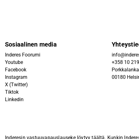
Sosiaalinen media
Yhteystie
Inderes Foorumi
info@inderes
Youtube
+358 10 21
Facebook
Porkkalanka
Instagram
00180 Helsi
X (Twitter)
Tiktok
Linkedin
Inderesin vastuuvapauslauseke löytyy
täältä
. Kunkin Indere