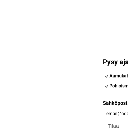
Pysy aja
Aamukat
Pohjoism
Sähköpost
Tilaa