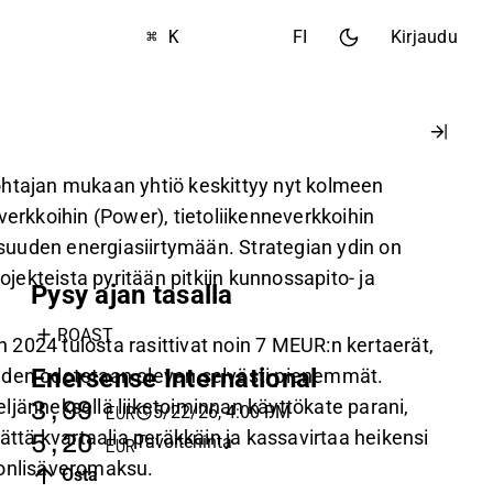
⌘ K
FI
Kirjaudu
htajan mukaan yhtiö keskittyy nyt kolmeen
verkkoihin (Power), tietoliikenneverkkoihin
lisuuden energiasiirtymään. Strategian ydin on
rojekteista pyritään pitkiin kunnossapito- ja
Pysy ajan tasalla
ROAST
2024 tulosta rasittivat noin 7 MEUR:n kertaerät,
Enersense International
iden odotetaan olevan selvästi pienemmät.
ljänneksellä liiketoiminnan käyttökate parani,
3,99
5/22/26, 4:00 PM
EUR
jättä kvartaalia peräkkäin ja kassavirtaa heikensi
5,20
Tavoitehinta
EUR
vonlisäveromaksu.
Osta