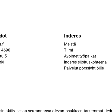
dot
Inderes
.fi
Meistä
9 4690
Tiimi
tu 5
Avoimet työpaikat
nki
Inderes sijoituskohteena
Palvelut pörssiyhtiöille
sin aktiivisessa seurannassa olevan osakkeen tarkemmat tiedot