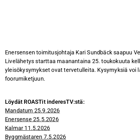
Enersensen toimitusjohtaja Kari Sundbäck saapuu Ver
Livelähetys starttaa maanantaina 25. toukokuuta kello 
yleisökysymykset ovat tervetulleita. Kysymyksiä voi
foorumiketjuun.
Löydät ROASTit inderesTV:stä:
Mandatum 25.9.2026
Enersense 25.5.2026
Kalmar 11.5.2026
Byggmästaren 7.5.2026