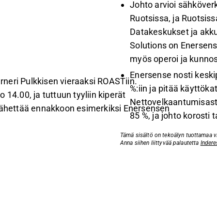
Johto arvioi sähköver
Ruotsissa, ja Ruotsi
Datakeskukset ja akku
Solutions on Enersense
myös operoi ja kunnos
Enersense nosti keski
neri Pulkkisen vieraaksi ROASTiin.
%:iin ja pitää käyttöka
14.00, ja tuttuun tyyliin kiperät
Nettovelkaantumisaste
 lähettää ennakkoon esimerkiksi Enersensen
85 %, ja johto korost
Tämä sisältö on tekoälyn tuottamaa vid
Anna siihen liittyvää palautetta
Indere