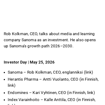
starting from May 1.
In Media Finland, Sanoma said digital
transformation continues, with 96% weekly
reach in Finland, 75% of new subscriptions
digitally active, and 50% of subscriptions
digital-only. The company sees an annualized
Rob Kolkman, CEO, talks about media and learning
revenue opportunity of more than EUR 20
company Sanoma as an investment. He also opens
million from the opening of Finland’s gambling
up Sanoma's growth path 2026–2030.
market from mid-2027, and raised its dividend
to EUR 0.42 per share from EUR 0.39.
Investor Day | May 25, 2026
This content is generated by AI based on a video transcript. You can
give feedback on it in the
Inderes forum
.
Sanoma – Rob Kolkman, CEO, englanniksi (
link
)
Herantis Pharma – Antti Vuolanto, CEO (in Finnish,
link
)
Endomines – Kari Vyhtinen, CEO (in Finnish,
link
)
Index Varainhoito – Kalle Anttila, CEO (in Finnish,