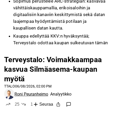
Sopimus perustelee ARC-strategian: kasvavaa
vähittäiskauppamallia, erikoisaloihin ja
digitaalisiin kanaviin keskittymistä sekä datan
laajempaa hyödyntämistä potilaan ja
kaupallisen datan kautta.
Kauppa edellyttää KKV:n hyväksyntää;
Terveystalo odottaa kaupan sulkeutuvan tämän
vuoden loppuun mennessä tai viimeistään
seuraavan vuoden ensimmäisellä kvartaalilla.
Terveystalo: Voimakkaampaa
Terveystalon sijoitusprofiili muuttuu
kasvua Silmäasema-kaupan
osingonmaksajasta yrityskauppavetoiseen
myötä
kasvuun, jonka tavoitteena on lisätä
arvonluontia osakkeenomistajille portfolion
TTALO
06/08/2026, 02:00 PM
diversifikaation ja uusien palveluiden kautta.
Roni Peuranheimo
Analyytikko
Tämä sisältö on tekoälyn tuottamaa videon transkriptin pohjalta. Voit
25
1
Seuraa
antaa siitä palautetta Inderesin foorumilla. Anna siihen liittyvää
tykkää
ei tykkää
palautetta
Inderesin foorumilla
.