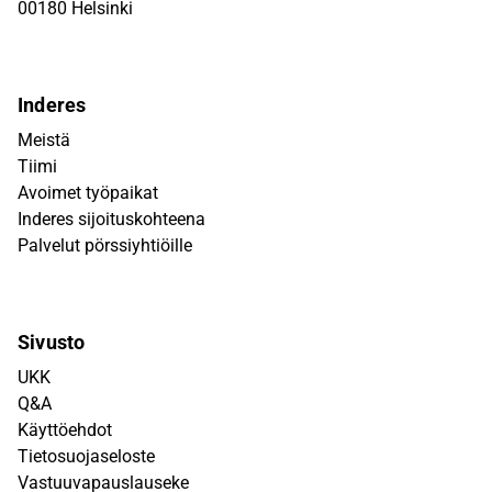
00180 Helsinki
Inderes
Meistä
Tiimi
Avoimet työpaikat
Inderes sijoituskohteena
Palvelut pörssiyhtiöille
Sivusto
UKK
Q&A
Käyttöehdot
Tietosuojaseloste
Vastuuvapauslauseke