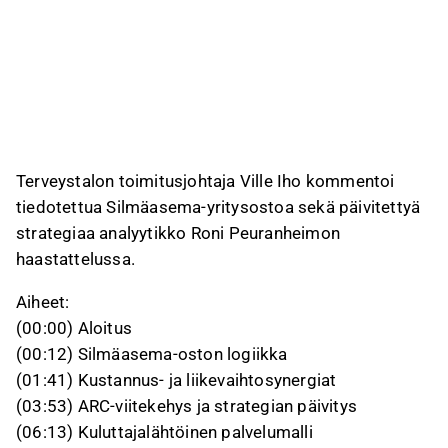
Terveystalon toimitusjohtaja Ville Iho kommentoi
tiedotettua Silmäasema-yritysostoa sekä päivitettyä
strategiaa analyytikko Roni Peuranheimon
haastattelussa.
Aiheet:
(00:00) Aloitus
(00:12) Silmäasema-oston logiikka
(01:41) Kustannus- ja liikevaihtosynergiat
(03:53) ARC-viitekehys ja strategian päivitys
(06:13) Kuluttajalähtöinen palvelumalli