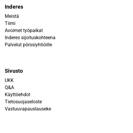
Inderes
Meistä
Tiimi
Avoimet työpaikat
Inderes sijoituskohteena
Palvelut pörssiyhtiöille
Sivusto
UKK
Q&A
Käyttöehdot
Tietosuojaseloste
Vastuuvapauslauseke