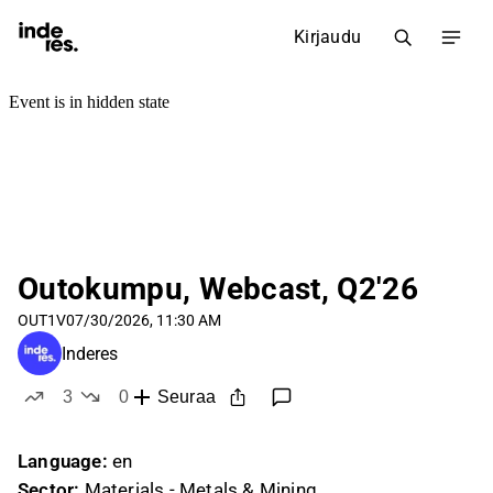
Kirjaudu
Outokumpu, Webcast, Q2'26
OUT1V
07/30/2026, 11:30 AM
Inderes
3
0
Seuraa
tykkää
ei tykkää
Language:
en
Sector:
Materials - Metals & Mining