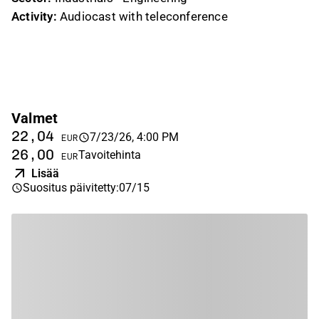
Activity:
Audiocast with teleconference
Valmet
22,04
7/23/26, 4:00 PM
EUR
26,00
Tavoitehinta
EUR
Lisää
Suositus päivitetty
:
07/15