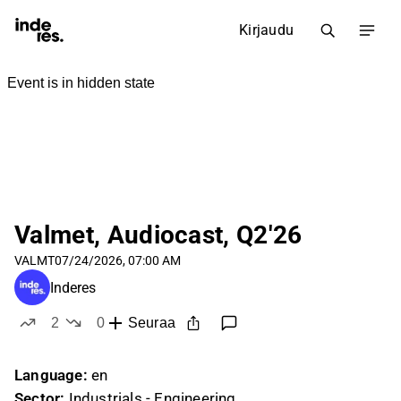
Kirjaudu
Valmet, Audiocast, Q2'26
VALMT
07/24/2026, 07:00 AM
Inderes
2
0
Seuraa
tykkää
ei tykkää
Language:
en
Sector:
Industrials - Engineering