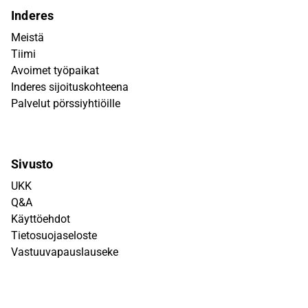
Inderes
Meistä
Tiimi
Avoimet työpaikat
Inderes sijoituskohteena
Palvelut pörssiyhtiöille
Sivusto
UKK
Q&A
Käyttöehdot
Tietosuojaseloste
Vastuuvapauslauseke