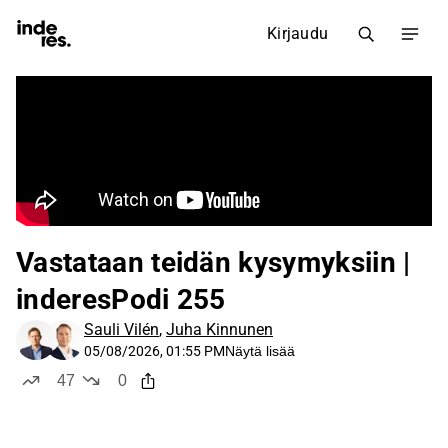
Kirjaudu
Vastataan teidän kysymyksiin |
inderesPodi 255
Sauli Vilén
,
Juha Kinnunen
05/08/2026, 01:55 PM
Näytä lisää
47
0
tykkää
ei tykkää