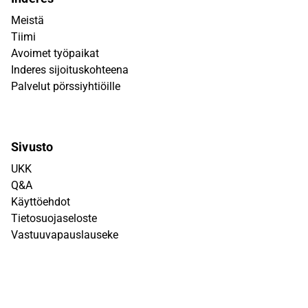
Meistä
Tiimi
Avoimet työpaikat
Inderes sijoituskohteena
Palvelut pörssiyhtiöille
Sivusto
UKK
Q&A
Käyttöehdot
Tietosuojaseloste
Vastuuvapauslauseke