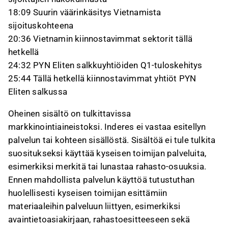
18:09 Suurin väärinkäsitys Vietnamista
sijoituskohteena
20:36 Vietnamin kiinnostavimmat sektorit tällä
hetkellä
24:32 PYN Eliten salkkuyhtiöiden Q1-tuloskehitys
25:44 Tällä hetkellä kiinnostavimmat yhtiöt PYN
Eliten salkussa
Oheinen sisältö on tulkittavissa
markkinointiaineistoksi. Inderes ei vastaa esitellyn
palvelun tai kohteen sisällöstä. Sisältöä ei tule tulkita
suositukseksi käyttää kyseisen toimijan palveluita,
esimerkiksi merkitä tai lunastaa rahasto-osuuksia.
Ennen mahdollista palvelun käyttöä tutustuthan
huolellisesti kyseisen toimijan esittämiin
materiaaleihin palveluun liittyen, esimerkiksi
avaintietoasiakirjaan, rahastoesitteeseen sekä