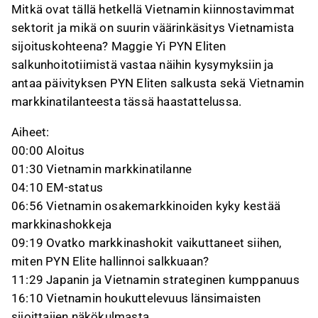
infra‑rakentamisen kysynnän ja mahdollisten
Mitkä ovat tällä hetkellä Vietnamin kiinnostavimmat
maa‑arvopotentiaalien takia.
sektorit ja mikä on suurin väärinkäsitys Vietnamista
sijoituskohteena? Maggie Yi PYN Eliten
Tämä sisältö on tekoälyn tuottamaa videon transkriptin pohjalta. Voit
antaa siitä palautetta Inderesin foorumilla. Anna siihen liittyvää
salkunhoitotiimistä vastaa näihin kysymyksiin ja
palautetta
Inderesin foorumilla
.
antaa päivityksen PYN Eliten salkusta sekä Vietnamin
markkinatilanteesta tässä haastattelussa.
Aiheet:
00:00 Aloitus
01:30 Vietnamin markkinatilanne
04:10 EM-status
06:56 Vietnamin osakemarkkinoiden kyky kestää
markkinashokkeja
09:19 Ovatko markkinashokit vaikuttaneet siihen,
miten PYN Elite hallinnoi salkkuaan?
11:29 Japanin ja Vietnamin strateginen kumppanuus
16:10 Vietnamin houkuttelevuus länsimaisten
sijoittajien näkökulmasta