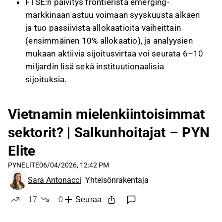
FTSE:n päivitys frontierista emerging-
markkinaan astuu voimaan syyskuusta alkaen
ja tuo passiivista allokaatioita vaiheittain
(ensimmäinen 10% allokaatio), ja analyysien
mukaan aktiivia sijoitusvirtaa voi seurata 6–10
miljardin lisä sekä instituutionaalisia
sijoituksia.
Talouden fundamentit ovat vahvat: BKT:n
neljän kvartaalin keskiarvo on noin 7% ja
Vietnamin mielenkiintoisimmat
listattujen yhtiöiden yhteenlaskettu tuloskasvu
sektorit? | Salkunhoitajat – PYN
oli Q1 noin 35% YoY, mikä PYN Eliten mukaan
selittää markkinan nopean toipumisen
Elite
shokeista.
PYNELITE
06/04/2026, 12:42 PM
PYN Eliten salkku suoriutuu Q1:llä paremmin
Sara Antonacci
Yhteisönrakentaja
kuin indeksi (salkun tuloskasvu ~41% vs.
aggregaatti 35%) ja yhtiö nostaa Hòa Phát
17
0
Seuraa
tykkää
ei tykkää
(HPG) yhdeksi kiinnostavimmista positioista