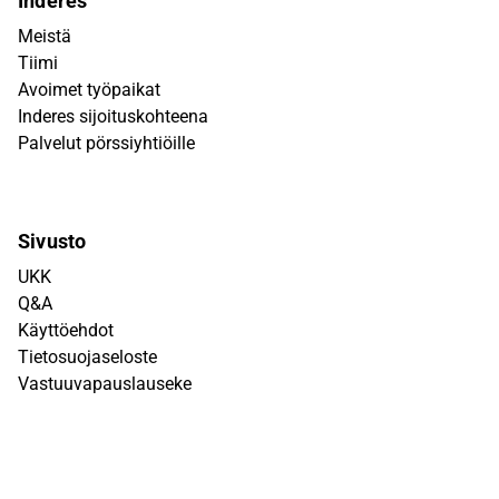
Inderes
Meistä
Tiimi
Avoimet työpaikat
Inderes sijoituskohteena
Palvelut pörssiyhtiöille
Sivusto
UKK
Q&A
Käyttöehdot
Tietosuojaseloste
Vastuuvapauslauseke