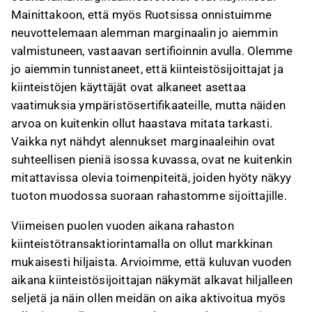
Mainittakoon, että myös Ruotsissa onnistuimme
neuvottelemaan alemman marginaalin jo aiemmin
valmistuneen, vastaavan sertifioinnin avulla. Olemme
jo aiemmin tunnistaneet, että kiinteistösijoittajat ja
kiinteistöjen käyttäjät ovat alkaneet asettaa
vaatimuksia ympäristösertifikaateille, mutta näiden
arvoa on kuitenkin ollut haastava mitata tarkasti.
Vaikka nyt nähdyt alennukset marginaaleihin ovat
suhteellisen pieniä isossa kuvassa, ovat ne kuitenkin
mitattavissa olevia toimenpiteitä, joiden hyöty näkyy
tuoton muodossa suoraan rahastomme sijoittajille.
Viimeisen puolen vuoden aikana rahaston
kiinteistötransaktiorintamalla on ollut markkinan
mukaisesti hiljaista. Arvioimme, että kuluvan vuoden
aikana kiinteistösijoittajan näkymät alkavat hiljalleen
seljetä ja näin ollen meidän on aika aktivoitua myös