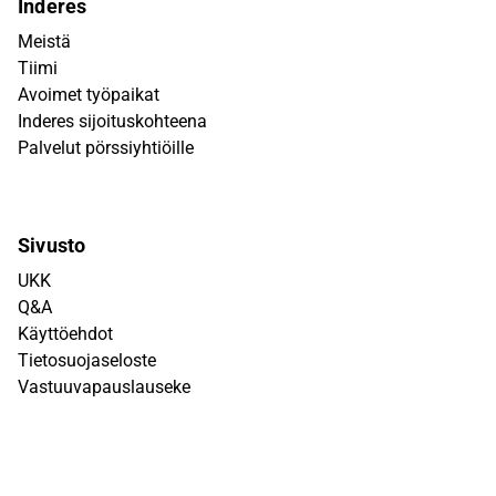
Inderes
Meistä
Tiimi
Avoimet työpaikat
Inderes sijoituskohteena
Palvelut pörssiyhtiöille
Sivusto
UKK
Q&A
Käyttöehdot
Tietosuojaseloste
Vastuuvapauslauseke