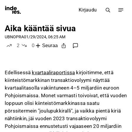
Kirjaudu
Aika kääntää sivua
UBNOPRA
01/29/2024, 06:25 AM
2
0
Seuraa
tykkää
ei tykkää
Edellisessä
kvartaaliraportissa
kirjoitimme, että
kiinteistömarkkinan transaktiovolyymi näyttää
kvartaalitasolla vakiintuneen 4–5 miljardiin euroon
Pohjoismaissa. Monet varmasti toivoivat, että vuoden
loppuun olisi kiinteistömarkkinassa saatu
pörssitermein "joulupukkiralli", ja vaikka pientä kiriä
nähtiinkin, jäi vuoden 2023 transaktiovolyymi
Pohjoismaissa ennustetusti vajaaseen 20 miljardiin