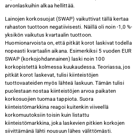
arvonlaskuihin alkaa hellittää.
Lainojen korkosuojat (SWAP) vaikuttivat tällä kertaa
rahaston tuottoon negatiivisesti. Näillä oli noin -1,0 %-
yksikön vaikutus kvartaalin tuottoon.
Huomionarvoista on, että pitkät korot laskivat todella
nopeasti kvartaalin aikana. Esimerkiksi 5 vuoden EUR
SWAP (korkojohdannainen) laski noin 100
korkopistettä kolmessa kuukaudessa. Teoriassa, jos
pitkät korot laskevat, tulisi kiinteistöjen
tuottovaateiden myös lähteä laskuun. Tämän tulisi
puolestaan nostaa kiinteistöjen arvoa paikaten
korkosuojien tuomaa tappiota. Suora
kiinteistömarkkina reagoi kuitenkin viiveellä
korkomuutoksiin toisin kuin listattu
kiinteistömarkkina, joka laskevien pitkien korkojen
siivittämänä lähti nousuun lähes välittömästi.