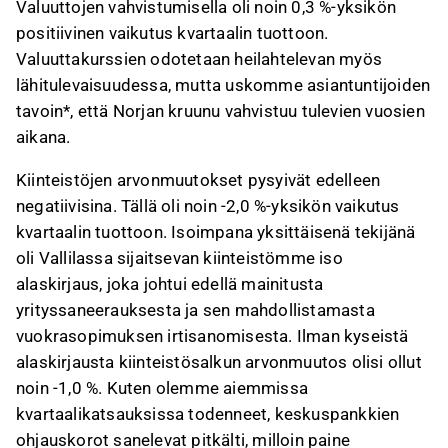
Valuuttojen vahvistumisella oli noin 0,3 %-yksikön
positiivinen vaikutus kvartaalin tuottoon.
Valuuttakurssien odotetaan heilahtelevan myös
lähitulevaisuudessa, mutta uskomme asiantuntijoiden
tavoin*, että Norjan kruunu vahvistuu tulevien vuosien
aikana.
Kiinteistöjen arvonmuutokset pysyivät edelleen
negatiivisina. Tällä oli noin -2,0 %-yksikön vaikutus
kvartaalin tuottoon. Isoimpana yksittäisenä tekijänä
oli Vallilassa sijaitsevan kiinteistömme iso
alaskirjaus, joka johtui edellä mainitusta
yrityssaneerauksesta ja sen mahdollistamasta
vuokrasopimuksen irtisanomisesta. Ilman kyseistä
alaskirjausta kiinteistösalkun arvonmuutos olisi ollut
noin -1,0 %. Kuten olemme aiemmissa
kvartaalikatsauksissa todenneet, keskuspankkien
ohjauskorot sanelevat pitkälti, milloin paine