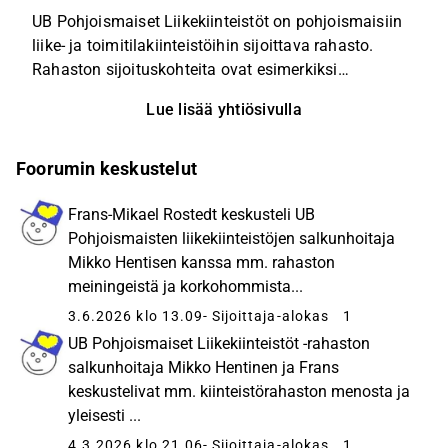
UB Pohjoismaiset Liikekiinteistöt on pohjoismaisiin
liike- ja toimitilakiinteistöihin sijoittava rahasto.
Rahaston sijoituskohteita ovat esimerkiksi
ruokakaupat, logistiikkakiinteistöt, julkishallinnon
Lue lisää yhtiösivulla
kiinteistöt sekä toimistot ja sijoitukset hajautetaan
laajasti koko Pohjoismaiden alueelle.
Sijoitustoiminnan tavoitteena on saavuttaa
Foorumin keskustelut
pohjoismaisten kiinteistömarkkinoiden mukainen
tuotto ja kasvattaa rahasto-osuuden arvoa pitkällä
Frans‑Mikael Rostedt keskusteli UB
aikavälillä. Rahaston tavoitteena on saavuttaa noin
Pohjoismaisten liikekiinteistöjen salkunhoitaja
7–9 %:n vuotuinen tuotto, josta suuri osa jaetaan
Mikko Hentisen kanssa mm. rahaston
sijoittajalle vuotuisena tuotto-osuutena.
meiningeistä ja korkohommista...
3.6.2026 klo 13.09
- Sijoittaja-alokas
1
UB Pohjoismaiset Liikekiinteistöt -rahaston
salkunhoitaja Mikko Hentinen ja Frans
keskustelivat mm. kiinteistörahaston menosta ja
yleisesti ...
4.3.2026 klo 21.06
- Sijoittaja-alokas
1