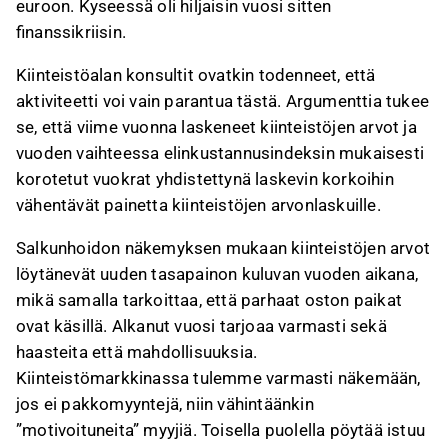
euroon. Kyseessä oli hiljaisin vuosi sitten
finanssikriisin.
Kiinteistöalan konsultit ovatkin todenneet, että
aktiviteetti voi vain parantua tästä. Argumenttia tukee
se, että viime vuonna laskeneet kiinteistöjen arvot ja
vuoden vaihteessa elinkustannusindeksin mukaisesti
korotetut vuokrat yhdistettynä laskevin korkoihin
vähentävät painetta kiinteistöjen arvonlaskuille.
Salkunhoidon näkemyksen mukaan kiinteistöjen arvot
löytänevät uuden tasapainon kuluvan vuoden aikana,
mikä samalla tarkoittaa, että parhaat oston paikat
ovat käsillä. Alkanut vuosi tarjoaa varmasti sekä
haasteita että mahdollisuuksia.
Kiinteistömarkkinassa tulemme varmasti näkemään,
jos ei pakkomyyntejä, niin vähintäänkin
”motivoituneita” myyjiä. Toisella puolella pöytää istuu