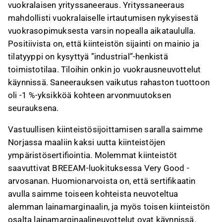
vuokralaisen yrityssaneeraus. Yrityssaneeraus
mahdollisti vuokralaiselle irtautumisen nykyisestä
vuokrasopimuksesta varsin nopealla aikataululla.
Positiivista on, että kiinteistön sijainti on mainio ja
tilatyyppi on kysyttyä ”industrial”-henkistä
toimistotilaa. Tiloihin onkin jo vuokrausneuvottelut
käynnissä. Saneerauksen vaikutus rahaston tuottoon
oli -1 %-yksikköä kohteen arvonmuutoksen
seurauksena.
Vastuullisen kiinteistösijoittamisen saralla saimme
Norjassa maaliin kaksi uutta kiinteistöjen
ympäristösertifiointia. Molemmat kiinteistöt
saavuttivat BREEAM-luokituksessa Very Good -
arvosanan. Huomionarvoista on, että sertifikaatin
avulla saimme toiseen kohteista neuvoteltua
alemman lainamarginaalin, ja myös toisen kiinteistön
osalta lainamarginaalineuvottelut ovat käynnissä.