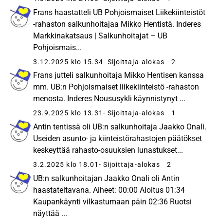
Frans haastatteli UB Pohjoismaiset Liikekiinteistöt
-rahaston salkunhoitajaa Mikko Hentistä. Inderes
Markkinakatsaus | Salkunhoitajat – UB
Pohjoismais...
3.12.2025 klo 15.34
- Sijoittaja-alokas
2
Frans jutteli salkunhoitaja Mikko Hentisen kanssa
mm. UB:n Pohjoismaiset liikekiinteistö -rahaston
menosta. Inderes Noususykli käynnistynyt ...
23.9.2025 klo 13.31
- Sijoittaja-alokas
1
Antin tentissä oli UB:n salkunhoitaja Jaakko Onali.
Useiden asunto- ja kiinteistörahastojen päätökset
keskeyttää rahasto-osuuksien lunastukset...
3.2.2025 klo 18.01
- Sijoittaja-alokas
2
UB:n salkunhoitajan Jaakko Onali oli Antin
haastateltavana. Aiheet: 00:00 Aloitus 01:34
Kaupankäynti vilkastumaan päin 02:36 Ruotsi
näyttää ...