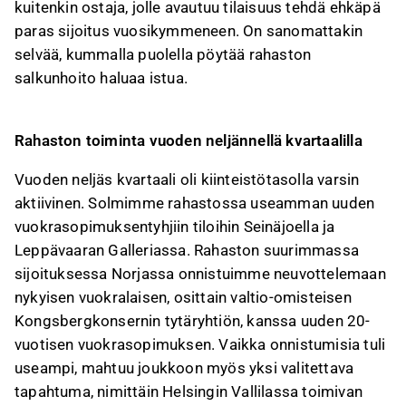
kuitenkin ostaja, jolle avautuu tilaisuus tehdä ehkäpä
paras sijoitus vuosikymmeneen. On sanomattakin
selvää, kummalla puolella pöytää rahaston
salkunhoito haluaa istua.
Rahaston toiminta vuoden neljännellä kvartaalilla
Vuoden neljäs kvartaali oli kiinteistötasolla varsin
aktiivinen. Solmimme rahastossa useamman uuden
vuokrasopimuksentyhjiin tiloihin Seinäjoella ja
Leppävaaran Galleriassa. Rahaston suurimmassa
sijoituksessa Norjassa onnistuimme neuvottelemaan
nykyisen vuokralaisen, osittain valtio-omisteisen
Kongsbergkonsernin tytäryhtiön, kanssa uuden 20-
vuotisen vuokrasopimuksen. Vaikka onnistumisia tuli
useampi, mahtuu joukkoon myös yksi valitettava
tapahtuma, nimittäin Helsingin Vallilassa toimivan