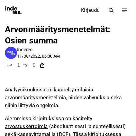
Kirjaudu
Arvonmääritysmenetelmät:
Osien summa
Inderes
11/08/2022, 06:00 AM
1
0
tykkää
ei tykkää
Analyysikoulussa on käsitelty erilaisia
arvonmääritysmenetelmiä, niiden vahvuuksia sekä
niihin liittyviä ongelmia.
Aiemmissa kirjoituksissa on käsitelty
arvostuskertoimia
(absoluuttisesti ja suhteellisesti)
sekä
kassavirtamallia
(DCF). Tässä kirjoituksessa