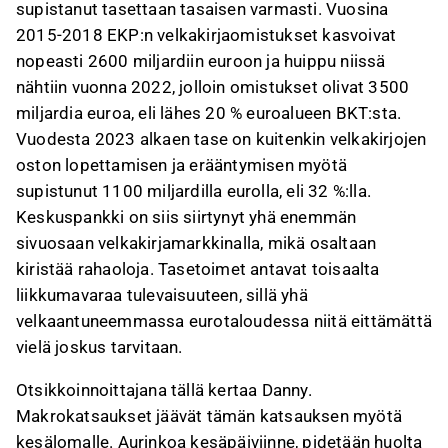
supistanut tasettaan tasaisen varmasti. Vuosina
2015-2018 EKP:n velkakirjaomistukset kasvoivat
nopeasti 2600 miljardiin euroon ja huippu niissä
nähtiin vuonna 2022, jolloin omistukset olivat 3500
miljardia euroa, eli lähes 20 % euroalueen BKT:sta.
Vuodesta 2023 alkaen tase on kuitenkin velkakirjojen
oston lopettamisen ja erääntymisen myötä
supistunut 1100 miljardilla eurolla, eli 32 %:lla.
Keskuspankki on siis siirtynyt yhä enemmän
sivuosaan velkakirjamarkkinalla, mikä osaltaan
kiristää rahaoloja. Tasetoimet antavat toisaalta
liikkumavaraa tulevaisuuteen, sillä yhä
velkaantuneemmassa eurotaloudessa niitä eittämättä
vielä joskus tarvitaan.
Otsikkoinnoittajana tällä kertaa Danny.
Makrokatsaukset jäävät tämän katsauksen myötä
kesälomalle. Aurinkoa kesäpäiviinne, pidetään huolta