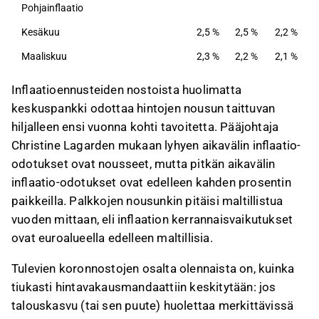
Pohjainflaatio
Kesäkuu
2,5 %
2,5 %
2,2 %
Maaliskuu
2,3 %
2,2 %
2,1 %
Inflaatioennusteiden nostoista huolimatta
keskuspankki odottaa hintojen nousun taittuvan
hiljalleen ensi vuonna kohti tavoitetta. Pääjohtaja
Christine Lagarden mukaan l
yhyen aikavälin inflaatio-
odotukset ovat nousseet, mutta pitkän aikavälin
inflaatio-odotukset ovat edelleen kahden prosentin
paikkeilla. Palkkojen nousunkin pitäisi maltillistua
vuoden mittaan, eli inflaation kerrannaisvaikutukset
ovat euroalueella edelleen maltillisia.
Tulevien koronnostojen osalta olennaista on, kuinka
tiukasti hintavakausmandaattiin keskitytään: jos
talouskasvu (tai sen puute) huolettaa merkittävissä