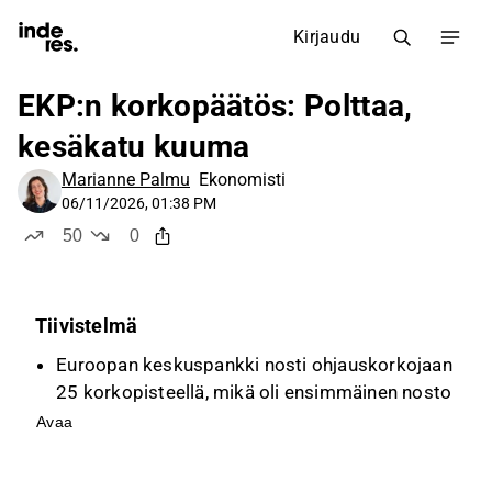
Kirjaudu
EKP:n korkopäätös: Polttaa,
kesäkatu kuuma
Marianne Palmu
Ekonomisti
06/11/2026, 01:38 PM
50
0
tykkää
ei tykkää
Tiivistelmä
Euroopan keskuspankki nosti ohjauskorkojaan
25 korkopisteellä, mikä oli ensimmäinen nosto
lähes kolmeen vuoteen, ja talletuskorko on nyt
Avaa
2,25 %.
EKP nosti inflaatioennusteitaan, odottaen