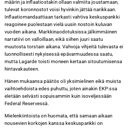
määrin ja inflaatiostakin ollaan valmiita joustamaan,
tulevat koronnostot voisi hyvinkin jättää narikkaan.
Inflaatiomandaattiaan tarkasti vahtiva keskuspankki
reagoinee puolestaan vielä uusin nostoin kuluvan
vuoden aikana. Markkinaodotuksissa jälkimmäinen
narratiivi on valloillaan, eikä siihen juuri saatu
muutosta torstain aikana. Vahvoja vihjeitä tulevasta ei
luonnollisesti nykyisessä epävarmuudessa saatu,
mutta Lagarde toisti moneen kertaan sitoutumisensa
hintavakauteen.
Hänen mukaansa päätös oli yksimielinen eikä muista
vaihtoehdoista edes puhuttu, joten ainakin EKP:ssa
eletään selvästi sopuisammin kuin isoveljessään
Federal Reservessä.
Mielenkiintoista on huomata, että samaan aikaan
nousevien korkojen kanssa keskuspankki on