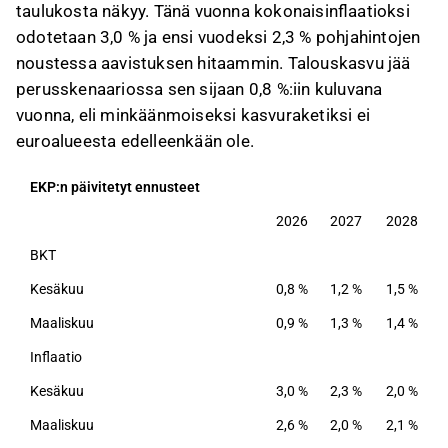
taulukosta näkyy. Tänä vuonna kokonaisinflaatioksi
odotetaan 3,0 % ja ensi vuodeksi 2,3 % pohjahintojen
noustessa aavistuksen hitaammin. Talouskasvu jää
perusskenaariossa sen sijaan 0,8 %:iin kuluvana
vuonna, eli minkäänmoiseksi kasvuraketiksi ei
euroalueesta edelleenkään ole.
EKP:n päivitetyt ennusteet
2026
2027
2028
BKT
Kesäkuu
0,8 %
1,2 %
1,5 %
Maaliskuu
0,9 %
1,3 %
1,4 %
Inflaatio
Kesäkuu
3,0 %
2,3 %
2,0 %
Maaliskuu
2,6 %
2,0 %
2,1 %