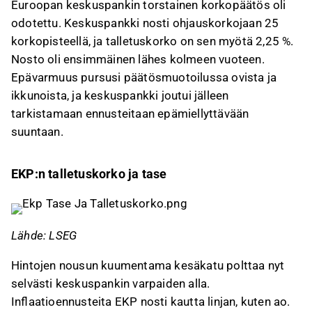
Euroopan keskuspankin torstainen korkopäätös oli
kokonaisinflaation olevan 3,0 % tänä vuonna ja
odotettu. Keskuspankki nosti ohjauskorkojaan 25
2,3 % ensi vuonna, mutta talouskasvu jää
korkopisteellä, ja talletuskorko on sen myötä 2,25 %.
perusskenaariossa 0,8 %:iin kuluvana vuonna.
Nosto oli ensimmäinen lähes kolmeen vuoteen.
Keskuspankki on supistanut tasettaan 1100
Epävarmuus pursusi päätösmuotoilussa ovista ja
miljardilla eurolla vuodesta 2023 alkaen, mikä
ikkunoista, ja keskuspankki joutui jälleen
kiristää rahaoloja ja antaa liikkumavaraa
tarkistamaan ennusteitaan epämiellyttävään
tulevaisuuteen.
suuntaan.
Pääjohtaja Christine Lagarde korosti
sitoutumista hintavakauteen, ja
markkinaodotukset viittaavat mahdollisiin
EKP:n talletuskorko ja tase
uusiin koronnostoihin kuluvan vuoden aikana.
Tämä sisältö on tekoälyn tuottamaa. Anna siihen
liittyvää palautetta Inderesin
foorumilla
.
Lähde: LSEG
Hintojen nousun kuumentama kesäkatu polttaa nyt
selvästi keskuspankin varpaiden alla.
Inflaatioennusteita EKP nosti kautta linjan, kuten ao.