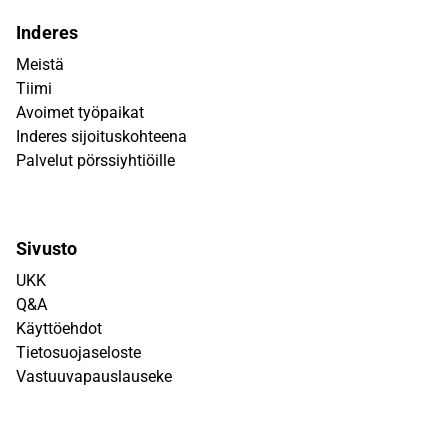
Inderes
Meistä
Tiimi
Avoimet työpaikat
Inderes sijoituskohteena
Palvelut pörssiyhtiöille
Sivusto
UKK
Q&A
Käyttöehdot
Tietosuojaseloste
Vastuuvapauslauseke