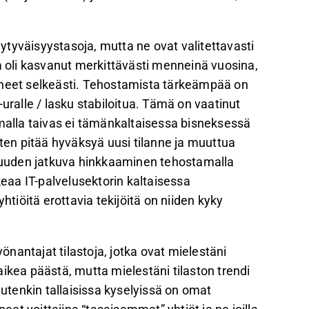
tyväisyystasoja, mutta ne ovat valitettavasti
a oli kasvanut merkittävästi menneinä vuosina,
eneet selkeästi. Tehostamista tärkeämpää on
uralle / lasku stabiloitua. Tämä on vaatinut
amalla taivas ei tämänkaltaisessa bisneksessä
sitten pitää hyväksyä uusi tilanne ja muuttua
avuuden jatkuva hinkkaaminen tehostamalla
keaa IT-palvelusektorin kaltaisessa
htiöitä erottavia tekijöitä on niiden kyky
nantajat tilastoja, jotka ovat mielestäni
ikea päästä, mutta mielestäni tilaston trendi
uutenkin tallaisissa kyselyissä on omat