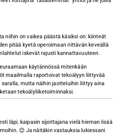
neet voittajina “tasaisemmat” yhtiöt ja ne joilla
a niihin on vaikea päästä käsiksi on: kiinteät
iden pitää kyetä operoimaan riittävän keveällä
ilahtelut iskevät rajusti kannattavuuteen.
ty seuraamaan käytännössä mitenkään
öt maailmalla raportoivat tekoälyyn liittyvää
aralla, mutta näihin jaotteluihin liittyy aina
sketaan tekoälyliiketoiminnaksi.
ti läpi, kaipasin sijoittajana vielä hieman lisää
moihin. 😊 Ja näitäkin vastauksia lukiessani