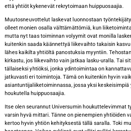
että yhtiöt kykenevät rekrytoimaan huippuosaajia.
Muutosneuvottelut laskevat luonnostaan työntekijätyy
olleet monien osalla välttämättömiä, kun liiketoimint
mutta nyt taas toiminnan volyymit ovat monilla lask
kuitenkin saada käännettyä liikevaihto takaisin kasvu-
lähes kaikilta yhtiöltä panostuksia myyntiin. Tehost
kirkastu, jos liikevaihto vain jatkaa lasku-uralla. Tai 
tällaiseksi yhtiöksi, jonka ydintoimintaa on kannatt
jatkuvasti eri toimintoja. Tämä on kuitenkin hyvin vai
asiantuntijaliiketoiminnassa, jossa yksi keskeisimpiä y
houkutella huippuosaajia.
Itse olen seurannut Universumin houkuttelevimmat työ
varsin hyvä mittari. Tänne on pienempien yhtiöiden va
kertoo hyvin yhtiön kehityksestä tällä saralla. Toki m