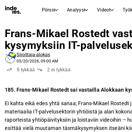
Pörssi
Analyysi
Videot
Työk
OSAKEMARKKINAT
OSAKETUTKIMUS
inderesTV
Osakevertailu
Frans-Mikael Rostedt vas
Pörssi
Analyysi
Vertaa tunnuslukuja ja kehitystä useiden osakkeiden välillä
Videokeskus osaketutkimukselle, analyysille ja asiantuntijakommenteille
kysymyksiin IT-palvelusek
Asiantuntijoiden osakeanalyysi ja suositukset
Reaaliaikaiset kurssit, indeksit ja markkinakehitys
Transkriptit
Tuloskausi
Sijoittaja-alokas
Aamukatsaus
Artikkelit
Tulosjulkistusten ja sijoittajatapaamisten tekstimuotoiset tallenteet
Vertaile EPS-ennusteita toteutuneisiin tuloksiin
05/20/2026, 09:00 AM
Uutiset, näkemykset ja markkinakommentit
Päivittäinen markkinakatsaus ja yön tärkeimmät tapahtumat
Sisäpiirin kaupat
9
tykkää
2
ei tykkää
Pörssikalenteri
Mallisalkku
Seuraa yhtiöiden sisäpiiriläisten osto- ja myyntitoimintaa
Inderesin mallisalkku
Tulevat tulokset, listautumiset ja yritystapahtumat
Virtuaalinen analyytikkochat
185. Frans-Mikael Rostedt sai vastailla Alokkaan ky
Osinkokalenteri
Femme
Esitä kysymyksiä ja saa tekoälypohjaisia sijoitusnäkemyksiä
Tulevat ja menneet osingot
Rohkeutta ja itseluottamusta sijoittamiseen
Ei kahta eikä edes yhtä sanaa; Frans-Mikael Rostedt ja
Korkoa korolle -laskuri
materiaalia IT-palvelusektorin yhtiöistä ja alan kokona
Laske, miten säästösi kasvavat korkoa korolle -ilmiön ansiosta.
raporteista yhtiöpäivityksiin ja loistaviin videoihin – hu
esittää vielä muutaman täsmäkysymyksen itseäni kiinno