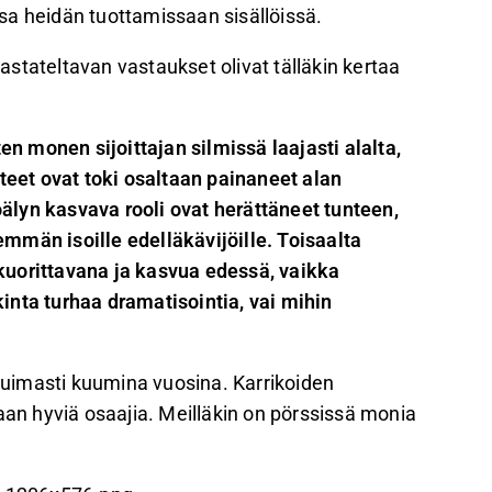
issa heidän tuottamissaan sisällöissä.
stateltavan vastaukset olivat tälläkin kertaa
en monen sijoittajan silmissä laajasti alalta,
steet ovat toki osaltaan painaneet alan
koälyn kasvava rooli ovat herättäneet tunteen,
nemmän isoille edelläkävijöille. Toisaalta
a kuorittavana ja kasvua edessä, vaikka
lkinta turhaa dramatisointia, vai mihin
 huimasti kuumina vuosina. Karrikoiden
aan hyviä osaajia. Meilläkin on pörssissä monia