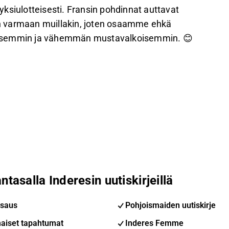
 yksiulotteisesti. Fransin pohdinnat auttavat
uin varmaan muillakin, joten osaamme ehkä
puolisemmin ja vähemmän mustavalkoisemmin. 😊
ntasalla Inderesin uutiskirjeillä
saus
Pohjoismaiden uutiskirje
aiset tapahtumat
Inderes Femme