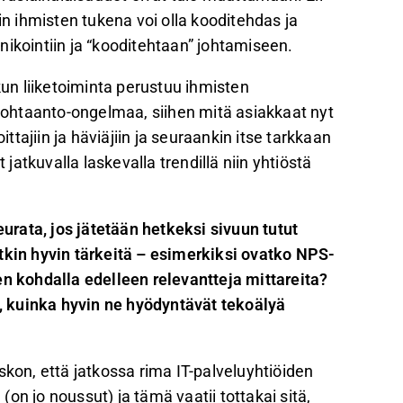
 ihmisten tukena voi olla kooditehdas ja
ikointiin ja “kooditehtaan” johtamiseen.
kun liiketoiminta perustuu ihmisten
a kohtaanto-ongelmaa, siihen mitä asiakkaat nyt
tajiin ja häviäjiin ja seuraankin itse tarkkaan
 jatkuvalla laskevalla trendillä niin yhtiöstä
eurata, jos jätetään hetkeksi sivuun tutut
tkin hyvin tärkeitä – esimerkiksi ovatko NPS-
en kohdalla edelleen relevantteja mittareita?
 kuinka hyvin ne hyödyntävät tekoälyä
skon, että jatkossa rima IT-palveluyhtiöiden
on jo noussut) ja tämä vaatii tottakai sitä,