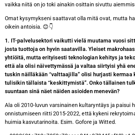
vaikka niitä on jo toki ainakin osittain sivuttu aiemm
Omat kysymykseni saattavat olla mitä ovat, mutta haa
oikein antoisia. 😊👇
1. IT-palvelusektori vaikutti vielä muutama vuosi sitt
josta tuottoja on hyvin saatavilla. Yleiset makrohaa
yhtiöitä, mutta erityisesti teknologian kehitys ja te
että ala olisi näivettymässä ja valtaa siirtyisi yhä e
tuskin näilläkään “valttaajilla” olisi hurjasti kerma
tulisikin tällaista “keskittymistä”. Onko tällainen tu
suuntaan sinä näet näiden asioiden menevän?
Ala oli 2010-luvun varsinainen kultaryntäys ja paisui
onnistumiseen riitti 2015-2022, että kykeni rekrytoim
huimia kasvutarinoita. Esim. Gofore ja Witted.