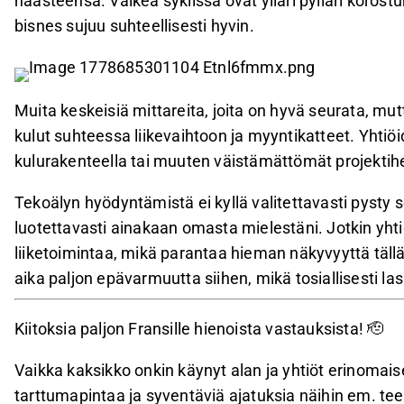
haasteensa. Vaikea syklissä ovat ylläri pylläri korostu
bisnes sujuu suhteellisesti hyvin.
Muita keskeisiä mittareita, joita on hyvä seurata, mutt
kulut suhteessa liikevaihtoon ja myyntikatteet. Yhtiö
kulurakenteella tai muuten väistämättömät projektihe
Tekoälyn hyödyntämistä ei kyllä valitettavasti pys
luotettavasti ainakaan omasta mielestäni. Jotkin yhti
liiketoimintaa, mikä parantaa hieman näkyvyyttä tällä s
aika paljon epävarmuutta siihen, mikä tosiallisesti la
Kiitoksia paljon Fransille hienoista vastauksista! 🫡
Vaikka kaksikko onkin käynyt alan ja yhtiöt erinomaises
tarttumapintaa ja syventäviä ajatuksia näihin em. tee