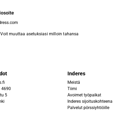
iosoite
Voit muuttaa asetuksiasi milloin tahansa
dot
Inderes
.fi
Meistä
9 4690
Tiimi
tu 5
Avoimet työpaikat
nki
Inderes sijoituskohteena
Palvelut pörssiyhtiöille