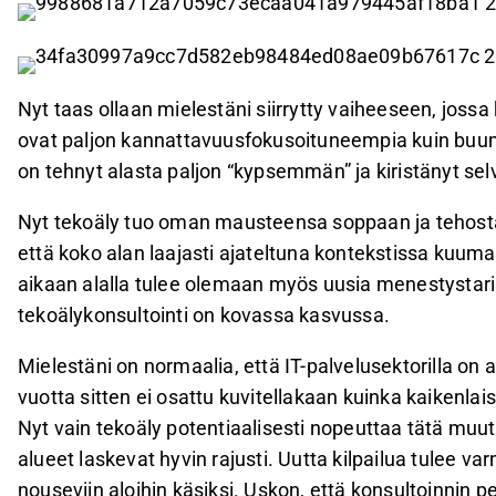
Nyt taas ollaan mielestäni siirrytty vaiheeseen, joss
ovat paljon kannattavuusfokusoituneempia kuin buum
on tehnyt alasta paljon “kypsemmän” ja kiristänyt selvä
Nyt tekoäly tuo oman mausteensa soppaan ja tehosta
että koko alan laajasti ajateltuna kontekstissa kuu
aikaan alalla tulee olemaan myös uusia menestystarinoi
tekoälykonsultointi on kovassa kasvussa.
Mielestäni on normaalia, että IT-palvelusektorilla on 
vuotta sitten ei osattu kuvitellakaan kuinka kaikenla
Nyt vain tekoäly potentiaalisesti nopeuttaa tätä muut
alueet laskevat hyvin rajusti. Uutta kilpailua tulee v
nouseviin aloihin käsiksi. Uskon, että konsultoinnin p