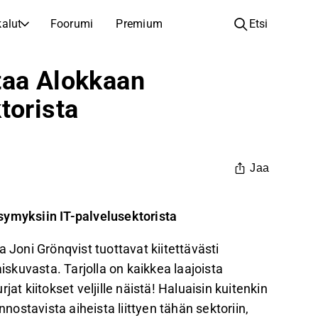
alut
Foorumi
Premium
Etsi
YHTIÖT
OPI SIJOITTAMISESTA
taa Alokkaan
Yhtiöt
Analyysikoulu
torista
Opi lukemaan ja ymmärtämään osakeanalyysiä
Selaa ja suodata listattujen yhtiöiden listaa
Löydä osakkeita
Sijoituskoulu
Inspiraatiota seuraavaan sijoitukseesi
Oppaita ja oppitunteja sijoitusosaamisen kasvattamiseen
Jaa
Listautumiset
Salkunhaltijat
Uudet listautumiset ja tulevat pörssiannit
Sijoitustietoa jokaiselle tasolle, ensiaskeleista edistyneisiin salkkustrategioihin.
symyksiin IT-palvelusektorista
Yhtiökokouskutsut
Yhtiökokousten päivämäärät ja osakkeenomistajatiedot
 Joni Grönqvist tuottavat kiitettävästi
iskuvasta. Tarjolla on kaikkea laajoista
rjat kiitokset veljille näistä! Haluaisin kuitenkin
stavista aiheista liittyen tähän sektoriin,