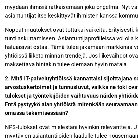
myydään ihmisiä ratkaisemaan joku ongelma. Nyt vain
asiantuntijat itse keskittyvät ihmisten kanssa kommun
Nopeat muutokset ovat tottakai vaikeita. Erityisesti, 
tuntilaskuttamiseen. Asiantuntijaprofiileissa voi oll
haluaisivat ostaa. Tämä tulee jakamaan markkinaa voit
yhtiöissä liiketoiminnan trendejä. Jos liikevaihdot ovat
maksettava hintakin tulee olemaan hyvin matala.
2. Mitä IT-palveluyhtiöissä kannattaisi sijoittajana s
arvostuskertoimet ja tunnusluvut, vaikka ne toki ova
tulokset ja työntekijöiden vaihtuvuus näiden yhtiöid
Entä pystyykö alan yhtiöistä mitenkään seuraamaan,
omassa tekemisessään?
NPS-tulokset ovat mielestäni hyvinkin relevantteja. U
myytävien asiantuntijoiden laadulle tulee nousemaan (