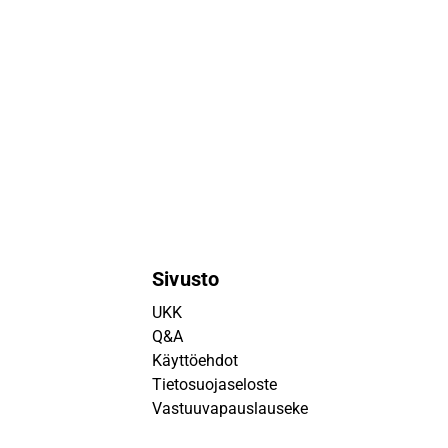
Sivusto
UKK
Q&A
Käyttöehdot
Tietosuojaseloste
Vastuuvapauslauseke