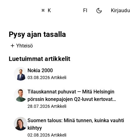
⌘ K
FI
Kirjaudu
Pysy ajan tasalla
Yhteisö
Luetuimmat artikkelit
Nokia 2000
03.08.2026
Artikkeli
Tilauskannat puhuvat — Mitä Helsingin
pörssin konepajojen Q2-luvut kertovat
kysynnästä?
28.07.2026
Artikkeli
Suomen talous: Minä tunnen, kuinka vauhti
kiihtyy
02.08.2026
Artikkeli