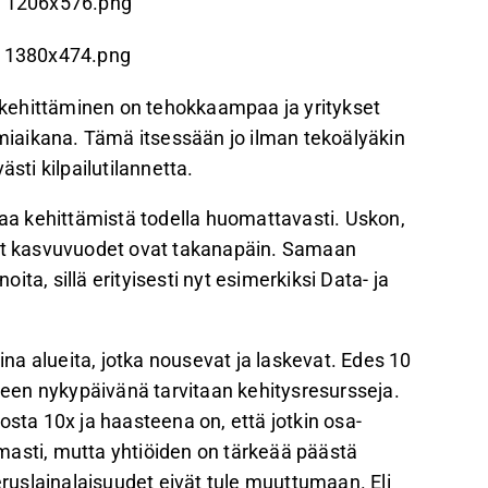
a kehittäminen on tehokkaampaa ja yritykset
iaikana. Tämä itsessään jo ilman tekoälyäkin
sti kilpailutilannetta.
a kehittämistä todella huomattavasti. Uskon,
mat kasvuvuodet ovat takanapäin. Samaan
ta, sillä erityisesti nyt esimerkiksi Data- ja
aina alueita, jotka nousevat ja laskevat. Edes 10
iseen nykypäivänä tarvitaan kehitysresursseja.
osta 10x ja haasteena on, että jotkin osa-
armasti, mutta yhtiöiden on tärkeää päästä
eruslainalaisuudet eivät tule muuttumaan. Eli