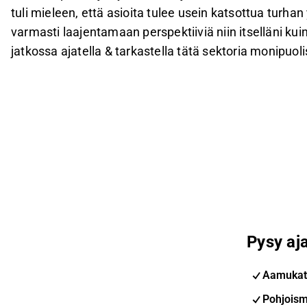
tuli mieleen, että asioita tulee usein katsottua turhan
varmasti laajentamaan perspektiiviä niin itselläni k
jatkossa ajatella & tarkastella tätä sektoria moni
Pysy aja
Aamukat
Pohjoism