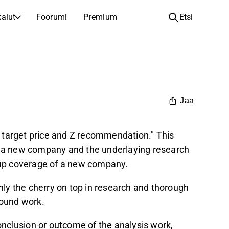
alut
Foorumi
Premium
Etsi
YHTIÖT
OPI SIJOITTAMISESTA
Yhtiöt
Analyysikoulu
Opi lukemaan ja ymmärtämään osakeanalyysiä
Selaa ja suodata listattujen yhtiöiden listaa
Löydä osakkeita
Sijoituskoulu
Jaa
Inspiraatiota seuraavaan sijoitukseesi
Oppaita ja oppitunteja sijoitusosaamisen kasvattamiseen
Listautumiset
Salkunhaltijat
 target price and Z recommendation." This
Uudet listautumiset ja tulevat pörssiannit
Sijoitustietoa jokaiselle tasolle, ensiaskeleista edistyneisiin salkkustrategioihin.
of a new company and the underlaying research
Yhtiökokouskutsut
up coverage of a new company.
Yhtiökokousten päivämäärät ja osakkeenomistajatiedot
ly the cherry on top in research and thorough
ound work.
nclusion or outcome of the analysis work,