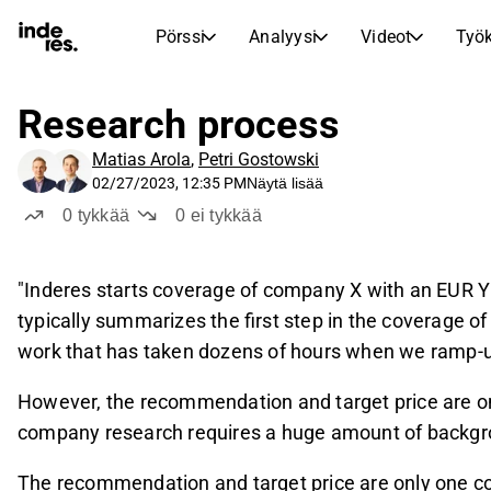
Pörssi
Analyysi
Videot
Työk
OSAKEMARKKINAT
OSAKETUTKIMUS
inderesTV
Osakevertailu
Research process
Pörssi
Analyysi
Vertaa tunnuslukuja ja kehitystä useiden osakkeiden välillä
Videokeskus osaketutkimukselle, analyysille ja asiantuntijakommenteille
Matias Arola
,
Petri Gostowski
Asiantuntijoiden osakeanalyysi ja suositukset
Reaaliaikaiset kurssit, indeksit ja markkinakehitys
Transkriptit
Tuloskausi
02/27/2023, 12:35 PM
Näytä lisää
Aamukatsaus
Artikkelit
Tulosjulkistusten ja sijoittajatapaamisten tekstimuotoiset tallenteet
Vertaile EPS-ennusteita toteutuneisiin tuloksiin
0
tykkää
0
ei tykkää
Uutiset, näkemykset ja markkinakommentit
Päivittäinen markkinakatsaus ja yön tärkeimmät tapahtumat
Sisäpiirin kaupat
Pörssikalenteri
Mallisalkku
Seuraa yhtiöiden sisäpiiriläisten osto- ja myyntitoimintaa
"Inderes starts coverage of company X with an EUR Y
Inderesin mallisalkku
Tulevat tulokset, listautumiset ja yritystapahtumat
typically summarizes the first step in the coverage 
Virtuaalinen analyytikkochat
Osinkokalenteri
Femme
Esitä kysymyksiä ja saa tekoälypohjaisia sijoitusnäkemyksiä
work that has taken dozens of hours when we ramp-
Tulevat ja menneet osingot
Rohkeutta ja itseluottamusta sijoittamiseen
Korkoa korolle -laskuri
However, the recommendation and target price are on
Laske, miten säästösi kasvavat korkoa korolle -ilmiön ansiosta.
company research requires a huge amount of backgr
The recommendation and target price are only one co