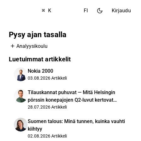
⌘ K
FI
Kirjaudu
Pysy ajan tasalla
Analyysikoulu
Luetuimmat artikkelit
Nokia 2000
03.08.2026
Artikkeli
Tilauskannat puhuvat — Mitä Helsingin
pörssin konepajojen Q2-luvut kertovat
kysynnästä?
28.07.2026
Artikkeli
Suomen talous: Minä tunnen, kuinka vauhti
kiihtyy
02.08.2026
Artikkeli