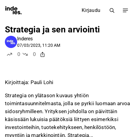
Kirjaudu
Strategia ja sen arviointi
Inderes
07/03/2023, 11:20 AM
0
0
tykkää
ei tykkää
Kirjoittaja: Pauli Lohi
Strategia on ylätason kuvaus yhtiön
toimintasuunnitelmasta, jolla se pyrkii luomaan arvoa
sidosryhmilleen. Yrityksen johdolla on päivittäin
käsissään lukuisia päätöksiä liittyen esimerkiksi
investointeihin, tuotekehitykseen, henkilöstöön,
myyntiin ja markkinointiin. Strategia...