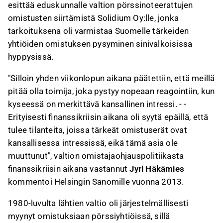
esittää eduskunnalle valtion pörssinoteerattujen
omistusten siirtämistä Solidium Oy:lle, jonka
tarkoituksena oli varmistaa Suomelle tärkeiden
yhtiöiden omistuksen pysyminen sinivalkoisissa
hyppysissä.
"Silloin yhden viikonlopun aikana päätettiin, että meillä
pitää olla toimija, joka pystyy nopeaan reagointiin, kun
kyseessä on merkittävä kansallinen intressi. - -
Erityisesti finanssikriisin aikana oli syytä epäillä, että
tulee tilanteita, joissa tärkeät omistuserät ovat
kansallisessa intressissä, eikä tämä asia ole
muuttunut", valtion omistajaohjauspolitiikasta
finanssikriisin aikana vastannut
Jyri Häkämies
kommentoi Helsingin Sanomille vuonna 2013.
1980-luvulta lähtien valtio oli järjestelmällisesti
myynyt omistuksiaan pörssiyhtiöissä, sillä