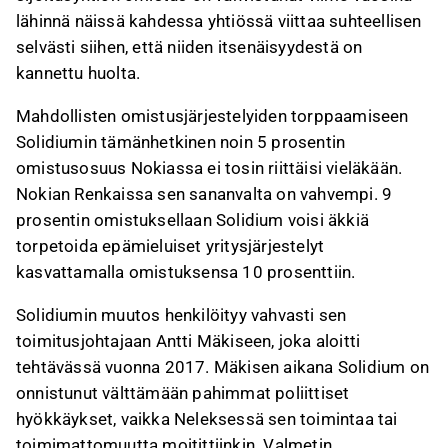
lähinnä näissä kahdessa yhtiössä viittaa suhteellisen
selvästi siihen, että niiden itsenäisyydestä on
kannettu huolta.
Mahdollisten omistusjärjestelyiden torppaamiseen
Solidiumin tämänhetkinen noin 5 prosentin
omistusosuus Nokiassa ei tosin riittäisi vieläkään.
Nokian Renkaissa sen sananvalta on vahvempi. 9
prosentin omistuksellaan Solidium voisi äkkiä
torpetoida epämieluiset yritysjärjestelyt
kasvattamalla omistuksensa 10 prosenttiin.
Solidiumin muutos henkilöityy vahvasti sen
toimitusjohtajaan Antti Mäkiseen, joka aloitti
tehtävässä vuonna 2017. Mäkisen aikana Solidium on
onnistunut välttämään pahimmat poliittiset
hyökkäykset, vaikka Neleksessä sen toimintaa tai
toimimattomuutta moitittiinkin. Valmetin