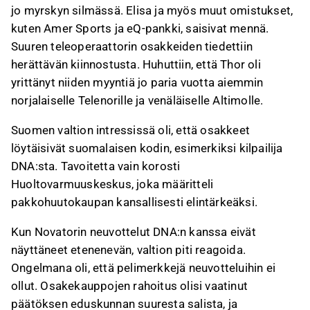
jo myrskyn silmässä. Elisa ja myös muut omistukset,
kuten Amer Sports ja eQ-pankki, saisivat mennä.
Suuren teleoperaattorin osakkeiden tiedettiin
herättävän kiinnostusta. Huhuttiin, että Thor oli
yrittänyt niiden myyntiä jo paria vuotta aiemmin
norjalaiselle Telenorille ja venäläiselle Altimolle.
Suomen valtion intressissä oli, että osakkeet
löytäisivät suomalaisen kodin, esimerkiksi kilpailija
DNA:sta. Tavoitetta vain korosti
Huoltovarmuuskeskus, joka määritteli
pakkohuutokaupan kansallisesti elintärkeäksi.
Kun Novatorin neuvottelut DNA:n kanssa eivät
näyttäneet etenenevän, valtion piti reagoida.
Ongelmana oli, että pelimerkkejä neuvotteluihin ei
ollut. Osakekauppojen rahoitus olisi vaatinut
päätöksen eduskunnan suuresta salista, ja