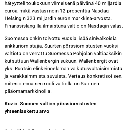
hätyytteli toukokuun viimeisenä päivänä 40 miljardia
euroa, mikä vastasi noin 12 prosenttia Nasdaq
Helsingin 323 miljardin euron markkina-arvosta.
Finanssislangilla ilmaistuna valtio on Nasdaqin valas.
Suomessa onkin toivottu vuosia lisää sinivalkoisia
ankkuriomistajia. Suurten pörssiomistusten vuoksi
valtiota on verrattu Suomessa Pohjolan valtiaaksikin
kutsuttuun Wallenbergin sukuun. Wallenbergit ovat
yksi Ruotsin elinkeinoelämän vaikutusvaltaisimmista
ja varakkaimmista suvuista. Vertaus konkretisoi sen,
miten olennainen rooli valtiolla on Suomen
pääomamarkkinoilla.
Kuvio. Suomen valtion pörssiomistusten
yhteenlaskettu arvo