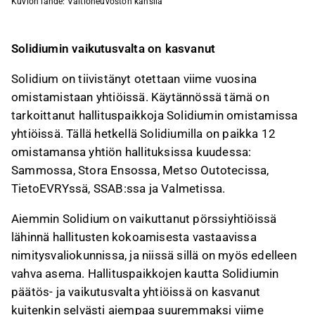
Kuvion lähde: Valtioneuvoston kanslia
Solidiumin vaikutusvalta on kasvanut
Solidium on tiivistänyt otettaan viime vuosina
omistamistaan yhtiöissä. Käytännössä tämä on
tarkoittanut hallituspaikkoja Solidiumin omistamissa
yhtiöissä. Tällä hetkellä Solidiumilla on paikka 12
omistamansa yhtiön hallituksissa kuudessa:
Sammossa, Stora Ensossa, Metso Outotecissa,
TietoEVRYssä, SSAB:ssa ja Valmetissa.
Aiemmin Solidium on vaikuttanut pörssiyhtiöissä
lähinnä hallitusten kokoamisesta vastaavissa
nimitysvaliokunnissa, ja niissä sillä on myös edelleen
vahva asema. Hallituspaikkojen kautta Solidiumin
päätös- ja vaikutusvalta yhtiöissä on kasvanut
kuitenkin selvästi aiempaa suuremmaksi viime