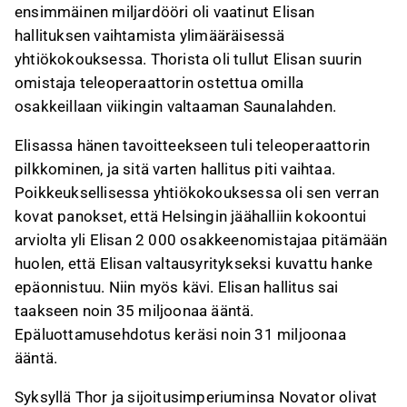
ensimmäinen miljardööri oli vaatinut Elisan
hallituksen vaihtamista ylimääräisessä
yhtiökokouksessa. Thorista oli tullut Elisan suurin
omistaja teleoperaattorin ostettua omilla
osakkeillaan viikingin valtaaman Saunalahden.
Elisassa hänen tavoitteekseen tuli teleoperaattorin
pilkkominen, ja sitä varten hallitus piti vaihtaa.
Poikkeuksellisessa yhtiökokouksessa oli sen verran
kovat panokset, että Helsingin jäähalliin kokoontui
arviolta yli Elisan 2 000 osakkeenomistajaa pitämään
huolen, että Elisan valtausyritykseksi kuvattu hanke
epäonnistuu. Niin myös kävi. Elisan hallitus sai
taakseen noin 35 miljoonaa ääntä.
Epäluottamusehdotus keräsi noin 31 miljoonaa
ääntä.
Syksyllä Thor ja sijoitusimperiuminsa Novator olivat