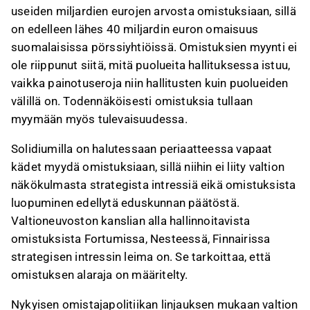
useiden miljardien eurojen arvosta omistuksiaan, sillä
on edelleen lähes 40 miljardin euron omaisuus
suomalaisissa pörssiyhtiöissä. Omistuksien myynti ei
ole riippunut siitä, mitä puolueita hallituksessa istuu,
vaikka painotuseroja niin hallitusten kuin puolueiden
välillä on. Todennäköisesti omistuksia tullaan
myymään myös tulevaisuudessa.
Solidiumilla on halutessaan periaatteessa vapaat
kädet myydä omistuksiaan, sillä niihin ei liity valtion
näkökulmasta strategista intressiä eikä omistuksista
luopuminen edellytä eduskunnan päätöstä.
Valtioneuvoston kanslian alla hallinnoitavista
omistuksista Fortumissa, Nesteessä, Finnairissa
strategisen intressin leima on. Se tarkoittaa, että
omistuksen alaraja on määritelty.
Nykyisen omistajapolitiikan linjauksen mukaan valtion