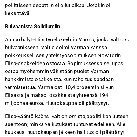
poliittiseen debattiin ei ollut aikaa. Jotakin oli
keksittävä.
Bulvaanista Solidiumiin
Apuun hälytettiin työeläkeyhtiö Varma, jonka valtio sai
bulvaanikseen. Valtio solmi Varman kanssa
poikkeuksellisen yhteistyösopimuksen Novatorin
Elisa-osakkeiden ostosta. Sopimuksessa se lupasi
ostaa myöhemmin vähintään puolet Varman
hankkimista osakkeista, kun rahoitus saadaan
varmistettua. Varma osti 10,4 prosentin siivun
Elisasta ja maksoi osakkeista yhteensä 194
miljoonaa euroa. Huutokauppa oli päättynyt.
Elisa-vääntö käänsi valtion omistajapolitiikan uuteen
asentoon, minkä vaikutukset tuntuvat edelleen. Alle
kuukausi huutokaupan jälkeen hallitus oli päättänyt