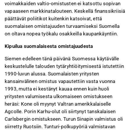
voimakkaiden valtio-omistusten ei katsottu sopivan
vapaaseen markkinatalouteen. Keskellä finanssikriisiä
päättävät poliitikot kuitenkin katsoivat, että
suomalaisen omistajuuden turvaamiseksi Suomella
on oltava nopea työkalu osakkeilla kaupankäyntiin.
Kipuilua suomalaisesta omistajuudesta
Siemen edelleen tänä päivänä Suomessa käytävälle
keskustelulle talouden tytäryhtiöitymisestä istutettiin
1990-luvun alussa. Suomalaisten yritysten
kansainvälinen omistus vapautettiin vasta vuonna
1993, mutta ei kestänyt kauaa ennen kuin huoli
yritysten valumisesta ulkomaiseen omistukseen
heräsi: Kone oli myynyt Valtran amerikkalaiselle
Agcolle. Porin Karhu-olut oli siirtynyt tanskalaisen
Carlsbergin omistukseen. Turun Sinapin valmistus oli
siirretty Ruotsiin. Tunturi-polkupyöriä valmistavan