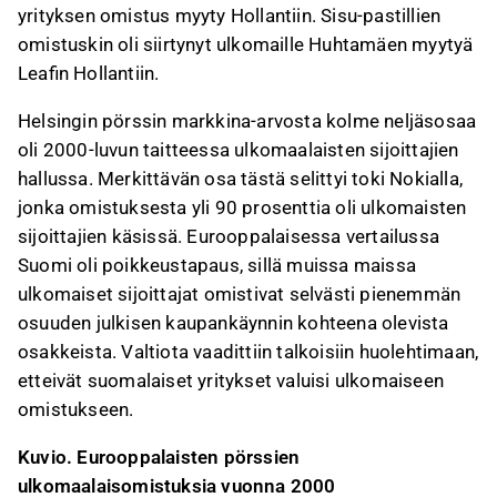
yrityksen omistus myyty Hollantiin. Sisu-pastillien
omistuskin oli siirtynyt ulkomaille Huhtamäen myytyä
Leafin Hollantiin.
Helsingin pörssin markkina-arvosta kolme neljäsosaa
oli 2000-luvun taitteessa ulkomaalaisten sijoittajien
hallussa. Merkittävän osa tästä selittyi toki Nokialla,
jonka omistuksesta yli 90 prosenttia oli ulkomaisten
sijoittajien käsissä. Eurooppalaisessa vertailussa
Suomi oli poikkeustapaus, sillä muissa maissa
ulkomaiset sijoittajat omistivat selvästi pienemmän
osuuden julkisen kaupankäynnin kohteena olevista
osakkeista. Valtiota vaadittiin talkoisiin huolehtimaan,
etteivät suomalaiset yritykset valuisi ulkomaiseen
omistukseen.
Kuvio. Eurooppalaisten pörssien
ulkomaalaisomistuksia vuonna 2000