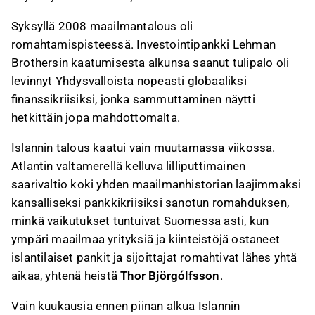
Syksyllä 2008 maailmantalous oli
romahtamispisteessä. Investointipankki Lehman
Brothersin kaatumisesta alkunsa saanut tulipalo oli
levinnyt Yhdysvalloista nopeasti globaaliksi
finanssikriisiksi, jonka sammuttaminen näytti
hetkittäin jopa mahdottomalta.
Islannin talous kaatui vain muutamassa viikossa.
Atlantin valtamerellä kelluva lilliputtimainen
saarivaltio koki yhden maailmanhistorian laajimmaksi
kansalliseksi pankkikriisiksi sanotun romahduksen,
minkä vaikutukset tuntuivat Suomessa asti, kun
ympäri maailmaa yrityksiä ja kiinteistöjä ostaneet
islantilaiset pankit ja sijoittajat romahtivat lähes yhtä
aikaa, yhtenä heistä
Thor Björgólfsson
.
Vain kuukausia ennen piinan alkua Islannin