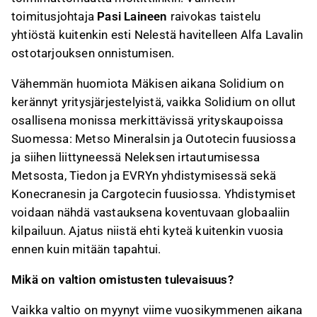
toimitusjohtaja
Pasi Laineen
raivokas taistelu
yhtiöstä kuitenkin esti Nelestä havitelleen Alfa Lavalin
ostotarjouksen onnistumisen.
Vähemmän huomiota Mäkisen aikana Solidium on
kerännyt yritysjärjestelyistä, vaikka Solidium on ollut
osallisena monissa merkittävissä yrityskaupoissa
Suomessa: Metso Mineralsin ja Outotecin fuusiossa
ja siihen liittyneessä Neleksen irtautumisessa
Metsosta, Tiedon ja EVRYn yhdistymisessä sekä
Konecranesin ja Cargotecin fuusiossa. Yhdistymiset
voidaan nähdä vastauksena koventuvaan globaaliin
kilpailuun. Ajatus niistä ehti kyteä kuitenkin vuosia
ennen kuin mitään tapahtui.
Mikä on valtion omistusten tulevaisuus?
Vaikka valtio on myynyt viime vuosikymmenen aikana