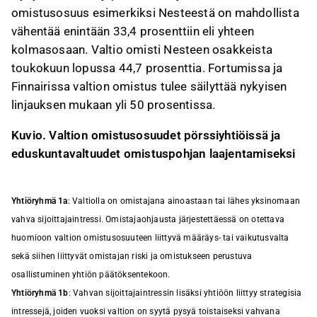
omistusosuus esimerkiksi Nesteestä on mahdollista
vähentää enintään 33,4 prosenttiin eli yhteen
kolmasosaan. Valtio omisti Nesteen osakkeista
toukokuun lopussa 44,7 prosenttia. Fortumissa ja
Finnairissa valtion omistus tulee säilyttää nykyisen
linjauksen mukaan yli 50 prosentissa.
Kuvio. Valtion omistusosuudet pörssiyhtiöissä ja
eduskuntavaltuudet omistuspohjan laajentamiseksi
Yhtiöryhmä 1a
: Valtiolla on omistajana ainoastaan tai lähes yksinomaan
vahva sijoittajaintressi. Omistajaohjausta järjestettäessä on otettava
huomioon valtion omistusosuuteen liittyvä määräys- tai vaikutusvalta
sekä siihen liittyvät omistajan riski ja omistukseen perustuva
osallistuminen yhtiön päätöksentekoon.
Yhtiöryhmä 1b
: Vahvan sijoittajaintressin lisäksi yhtiöön liittyy strategisia
intressejä, joiden vuoksi valtion on syytä pysyä toistaiseksi vahvana