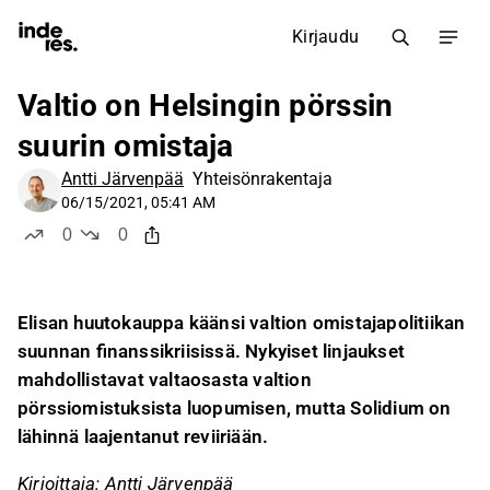
Kirjaudu
Valtio on Helsingin pörssin
suurin omistaja
Antti Järvenpää
Yhteisönrakentaja
06/15/2021, 05:41 AM
0
0
tykkää
ei tykkää
Elisan huutokauppa käänsi valtion omistajapolitiikan
suunnan finanssikriisissä. Nykyiset linjaukset
mahdollistavat valtaosasta valtion
pörssiomistuksista luopumisen, mutta Solidium on
lähinnä laajentanut reviiriään.
Kirjoittaja: Antti Järvenpää