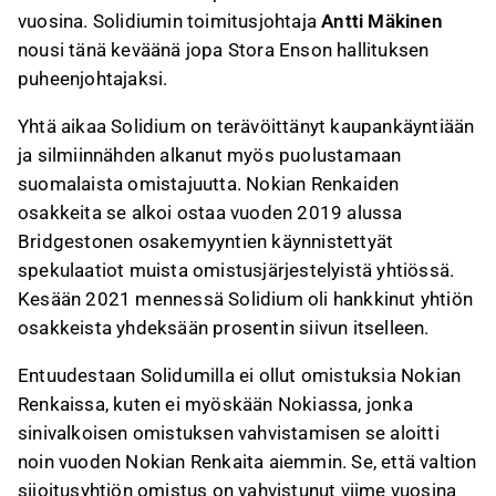
vuosina. Solidiumin toimitusjohtaja
Antti Mäkinen
nousi tänä keväänä jopa Stora Enson hallituksen
puheenjohtajaksi.
Yhtä aikaa Solidium on terävöittänyt kaupankäyntiään
ja silmiinnähden alkanut myös puolustamaan
suomalaista omistajuutta. Nokian Renkaiden
osakkeita se alkoi ostaa vuoden 2019 alussa
Bridgestonen osakemyyntien käynnistettyät
spekulaatiot muista omistusjärjestelyistä yhtiössä.
Kesään 2021 mennessä Solidium oli hankkinut yhtiön
osakkeista yhdeksään prosentin siivun itselleen.
Entuudestaan Solidumilla ei ollut omistuksia Nokian
Renkaissa, kuten ei myöskään Nokiassa, jonka
sinivalkoisen omistuksen vahvistamisen se aloitti
noin vuoden Nokian Renkaita aiemmin. Se, että valtion
sijoitusyhtiön omistus on vahvistunut viime vuosina