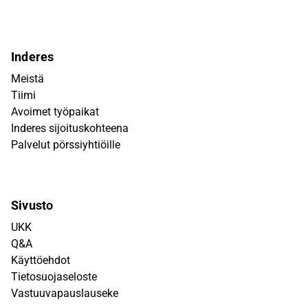
Inderes
Meistä
Tiimi
Avoimet työpaikat
Inderes sijoituskohteena
Palvelut pörssiyhtiöille
Sivusto
UKK
Q&A
Käyttöehdot
Tietosuojaseloste
Vastuuvapauslauseke