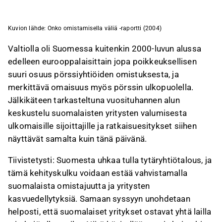
Kuvion lähde: Onko omistamisella väliä -raportti (2004)
Valtiolla oli Suomessa kuitenkin 2000-luvun alussa
edelleen eurooppalaisittain jopa poikkeuksellisen
suuri osuus pörssiyhtiöiden omistuksesta, ja
merkittävä omaisuus myös pörssin ulkopuolella.
Jälkikäteen tarkasteltuna vuosituhannen alun
keskustelu suomalaisten yritysten valumisesta
ulkomaisille sijoittajille ja ratkaisuesitykset siihen
näyttävät samalta kuin tänä päivänä.
Tiivistetysti: Suomesta uhkaa tulla tytäryhtiötalous, ja
tämä kehityskulku voidaan estää vahvistamalla
suomalaista omistajuutta ja yritysten
kasvuedellytyksiä. Samaan syssyyn unohdetaan
helposti, että suomalaiset yritykset ostavat yhtä lailla