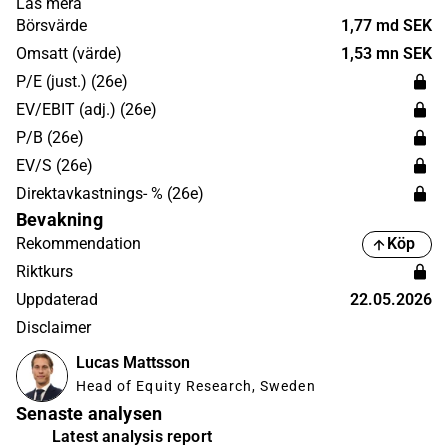
Läs mera
Norden och i Storbritannien. Fasadgruppen grundades
Börsvärde
1,77 md SEK
2016 och har sitt huvudkontor i Stockholm.
Omsatt (värde)
1,53 mn SEK
P/E (just.) (26e)
EV/EBIT (adj.) (26e)
P/B (26e)
EV/S (26e)
Direktavkastnings- % (26e)
Bevakning
Rekommendation
Köp
Riktkurs
Uppdaterad
22.05.2026
Disclaimer
Lucas Mattsson
Head of Equity Research, Sweden
Senaste analysen
Latest analysis report