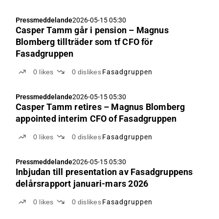
lönsamhet jämfört med föregående år, främst drivet
av en lägre ingående orderbok, svaga
Pressmeddelande
2026-05-15 05:30
marknadsförhållanden och typiska säsongsmässiga
Casper Tamm går i pension – Magnus
motvindar. Vi förväntar oss dock en gradvis
Blomberg tillträder som tf CFO för
återhämtning från Q2'26 och särskilt under H2'26 i
Fasadgruppen
takt med att marknadssentimentet förbättras och
utförandet av Clear Lines brittiska orderstock ökar. I
0
likes
0
dislikes
Fasadgruppen
den kommande Q1-rapporten kommer vi att leta efter
tecken på stabiliserande efterfrågan och framsteg i
Pressmeddelande
2026-05-15 05:30
utförandet av den brittiska projektorderstocken.
Casper Tamm retires – Magnus Blomberg
appointed interim CFO of Fasadgruppen
0
likes
0
dislikes
Fasadgruppen
Pressmeddelande
2026-05-15 05:30
Inbjudan till presentation av Fasadgruppens
delårsrapport januari-mars 2026
0
likes
0
dislikes
Fasadgruppen