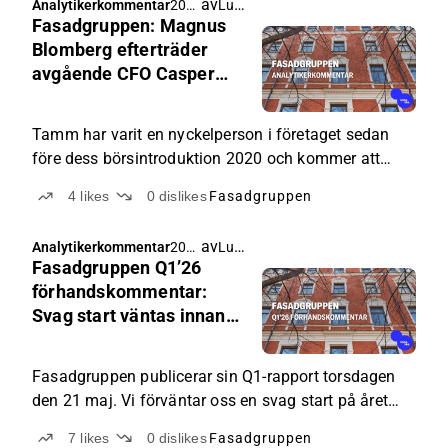
av
Lucas Mattsson
Analytikerkommentar
202
Fasadgruppen: Magnus
6-
05-
Blomberg efterträder
15
avgående CFO Casper
05:5
Tamm
4
Tamm har varit en nyckelperson i företaget sedan
före dess börsintroduktion 2020 och kommer att
kvarstå som rådgivare åtminstone till slutet av 2026
4
likes
0
dislikes
Fasadgruppen
för att säkerställa en smidig överlämning. Vi ser
detta som en naturlig och ordnad övergång, och den
av
Lucas Mattsson
Analytikerkommentar
202
interna utnämningen bör säkerställa kontinuitet i
Fasadgruppen Q1’26
6-
finansfunktionen.
05-
förhandskommentar:
15
Svag start väntas innan
05:3
återhämtning senare
6
under året
Fasadgruppen publicerar sin Q1-rapport torsdagen
den 21 maj. Vi förväntar oss en svag start på året
med en märkbar minskning av både intäkter och
7
likes
0
dislikes
Fasadgruppen