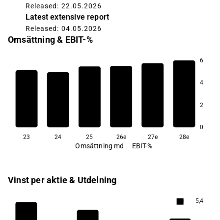
Released: 22.05.2026
Latest extensive report
Released: 04.05.2026
Omsättning & EBIT-%
6
9,0
8,8
8,4
8,2
4
7,8
2
5,7
0
23
24
25
26e
27e
28e
Omsättning md
EBIT-%
Vinst per aktie & Utdelning
5,4
5,9