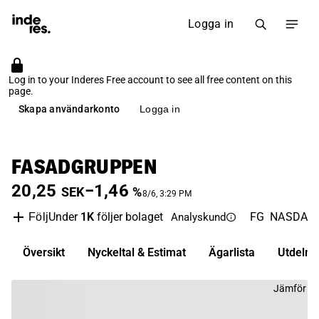
Logga in
Log in to your Inderes Free account to see all free content on this
page.
Skapa användarkonto
Logga in
FASADGRUPPEN
20,25
−1,46
SEK
%
8/6, 3:29 PM
Under
1K
följer bolaget
FG
NASDAQ 
Följ
Analyskund
Översikt
Nyckeltal & Estimat
Ägarlista
Utdelni
Jämför