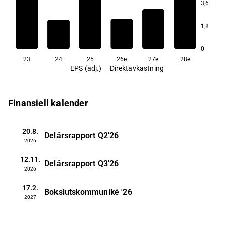
3,6
2,4
1,8
0
23
24
25
26e
27e
28e
EPS (adj.)
Direktavkastning
Finansiell kalender
20.8.
Delårsrapport
Q2'26
2026
12.11.
Delårsrapport
Q3'26
2026
17.2.
Bokslutskommuniké
'26
2027