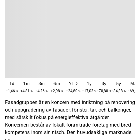
1d
1m
3m
6m
YTD
1y
3y
5y
Max
−1,46
+4,81
−4,26
+2,98
−24,80
−17,03
−70,80
−84,38
−69,58
%
%
%
%
%
%
%
%
Fasadgruppen är en koncern med inriktning på renovering
och uppgradering av fasader, fönster, tak och balkonger,
med särskilt fokus på energieffektiva åtgärder.
Koncernen består av lokalt förankrade företag med bred
kompetens inom sin nisch. Den huvudsakliga marknaden
är Sverige, men koncernen har även verksamhet i övriga