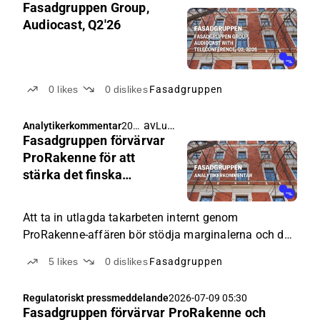
Fasadgruppen Group,
Audiocast, Q2'26
0
likes
0
dislikes
Fasadgruppen
av
Lucas Mattsson
Analytikerkommentar
202
Fasadgruppen förvärvar
6-
07-
ProRakenne för att
10
stärka det finska
04:0
takerbjudandet
0
Att ta in utlagda takarbeten internt genom
ProRakenne-affären bör stödja marginalerna och den
operationella effektiviteten.
5
likes
0
dislikes
Fasadgruppen
Regulatoriskt pressmeddelande
2026-07-09 05:30
Fasadgruppen förvärvar ProRakenne och