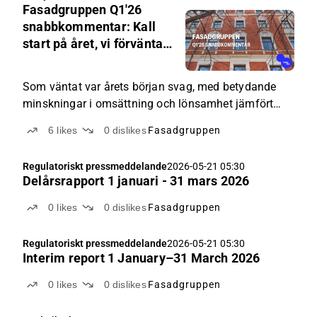
Fasadgruppen Q1'26
6-
05-
snabbkommentar: Kall
21
start på året, vi förväntar
06:0
oss en återhämtning som
5
kommer senare under
Som väntat var årets början svag, med betydande
året
minskningar i omsättning och lönsamhet jämfört
med föregående år.
6
likes
0
dislikes
Fasadgruppen
Regulatoriskt pressmeddelande
2026-05-21 05:30
Delårsrapport 1 januari - 31 mars 2026
0
likes
0
dislikes
Fasadgruppen
Regulatoriskt pressmeddelande
2026-05-21 05:30
Interim report 1 January–31 March 2026
0
likes
0
dislikes
Fasadgruppen