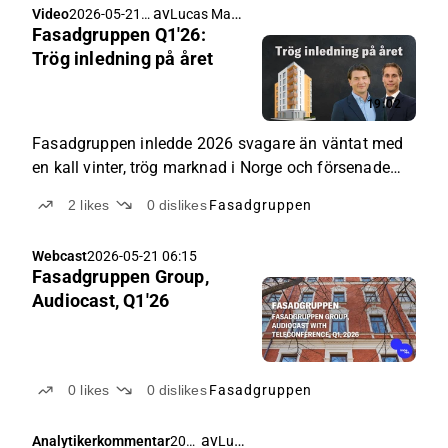
av
Lucas Mattsson
Video
2026-05-21
rekommendation och riktkurs på 26 SEK per aktie.
Fasadgruppen Q1'26:
09:07
Trög inledning på året
19:02
Fasadgruppen inledde 2026 svagare än väntat med
en kall vinter, trög marknad i Norge och försenade
projektstarter i Storbritannien tyngde både
2
likes
0
dislikes
Fasadgruppen
omsättning och lönsamhet i Q1.
Webcast
2026-05-21 06:15
Fasadgruppen Group,
Audiocast, Q1'26
0
likes
0
dislikes
Fasadgruppen
av
Lucas Mattsson
Analytikerkommentar
202