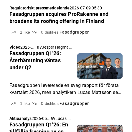
Regulatoriskt pressmeddelande
2026-07-09 05:30
Fasadgruppen acquires ProRakenne and
broadens its roofing offering in Finland
1
like
0
dislikes
Fasadgruppen
av
Jesper Hagman
,
Video
2026-
Lucas Mattsson
Fasadgruppen Q1’26:
05-26
12:10
Återhämtning väntas
under Q2
7:49
Fasadgruppen levererade en svag rapport för första
kvartalet 2026, men analytikern Lucas Mattsson ser
fortsatt potential i bolaget.
1
like
0
dislikes
Fasadgruppen
av
Lucas Mattsson
Aktieanalys
2026-05-
Fasadgruppen Q1’26: En
22 04:30
tillfällig frysning av en