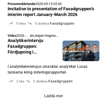
Pressmeddelande
2026-05-15 05:30
Invitation to presentation of Fasadgruppen’s
interim report January-March 2026
0
likes
0
dislikes
Fasadgruppen
av
Jesper Hagman
,
Video
2026-
Lucas Mattsson
Analytikerintervju
05-07
06:29
Fasadgruppen:
Fördjupning i
initieringsrapporten
11:06
I analytikerintervjun utvecklar analytiker Lucas
tankarna kring initeringsrapporten.
1
like
0
dislikes
Fasadgruppen
Ladda mer