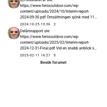
Globetrotter, som verkar i Tyskland...
https://www.fenixoutdoor.com/wp-
content/uploads/2024/10/Interim-report-
2024-09-30.pdf Omsättningen sjönk med 11,7
% jämfört med föregående år och EPS med
2024-10-25 13:36
2
34 %. EPS var dock ganska trevligt positivt,
Delårsrapport ute:
1,38 EUR jämfört med förra kvartalets
https://www.fenixoutdoor.com/wp-
negativa EPS: Styrelseordf...
content/uploads/2025/02/Interim-report-
2024-12-31-Final.pdf Vid en snabb anblick ser
utvecklingen mjuk ut och Rapalamässigt
2025-02-11 16:27
0
förklaras försäljningens mjukhet med en
Besök forumet
försenad vinter etc. Inte heller marknaden
verkade tycka om rapporten...