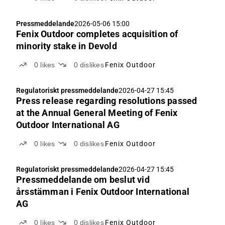
Pressmeddelande
2026-05-06 15:00
Fenix Outdoor completes acquisition of
minority stake in Devold
0
likes
0
dislikes
Fenix Outdoor
Regulatoriskt pressmeddelande
2026-04-27 15:45
Press release regarding resolutions passed
at the Annual General Meeting of Fenix
Outdoor International AG
0
likes
0
dislikes
Fenix Outdoor
Regulatoriskt pressmeddelande
2026-04-27 15:45
Pressmeddelande om beslut vid
årsstämman i Fenix Outdoor International
AG
0
likes
0
dislikes
Fenix Outdoor