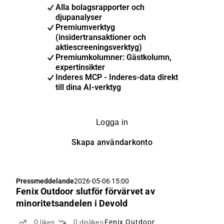
Alla bolagsrapporter och
djupanalyser
Premiumverktyg
(insidertransaktioner och
aktiescreeningsverktyg)
Premiumkolumner: Gästkolumn,
expertinsikter
Inderes MCP - Inderes-data direkt
till dina AI-verktyg
Logga in
Skapa användarkonto
Pressmeddelande
2026-05-06 15:00
Fenix Outdoor slutför förvärvet av
minoritetsandelen i Devold
0
likes
0
dislikes
Fenix Outdoor