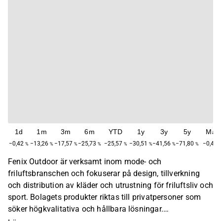
1d
1m
3m
6m
YTD
1y
3y
5y
Max
−0,42
−13,26
−17,57
−25,73
−25,57
−30,51
−41,56
−71,80
−0,42
%
%
%
%
%
%
%
%
Fenix Outdoor är verksamt inom mode- och
friluftsbranschen och fokuserar på design, tillverkning
och distribution av kläder och utrustning för friluftsliv och
sport. Bolagets produkter riktas till privatpersoner som
söker högkvalitativa och hållbara lösningar.
Verksamheten är global med en huvudsaklig närvaro i