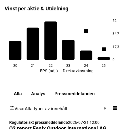
Vinst per aktie & Utdelning
52
4,3
34,7
17,3
1,9
1,7
1,6
1,6
1,4
0
20
21
22
23
24
25
EPS (adj.)
Direktavkastning
Alla
Analys
Pressmeddelanden
Visar
Alla typer av innehåll
Regulatoriskt pressmeddelande
2026-07-21 12:00
Q2 report Fenix Outdoor International AG