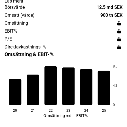
Läs mera
Europa, Nordamerika och Asien. Fenix Outdoor
Börsvärde
12,5 md SEK
grundades 1960 och har sitt huvudkontor i Schweiz.
Omsatt (värde)
900 tn SEK
Omsättning
EBIT%
P/E
Direktavkastnings- %
Omsättning & EBIT-%
8,5
12,9
11,0
10,9
4,2
7,4
5,5
4,8
0
20
21
22
23
24
25
Omsättning md
EBIT-%