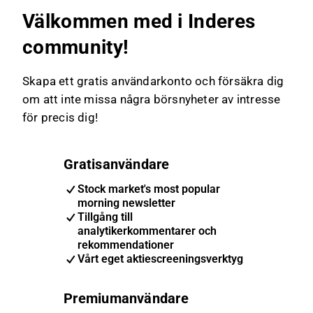
sällanköpsvaror som elektronik och varor till
Välkommen med i Inderes
hemmet.
community!
Skapa ett gratis användarkonto och försäkra dig
om att inte missa några börsnyheter av intresse
för precis dig!
Gratisanvändare
Stock market's most popular
morning newsletter
Tillgång till
analytikerkommentarer och
rekommendationer
Vårt eget aktiescreeningsverktyg
Premiumanvändare