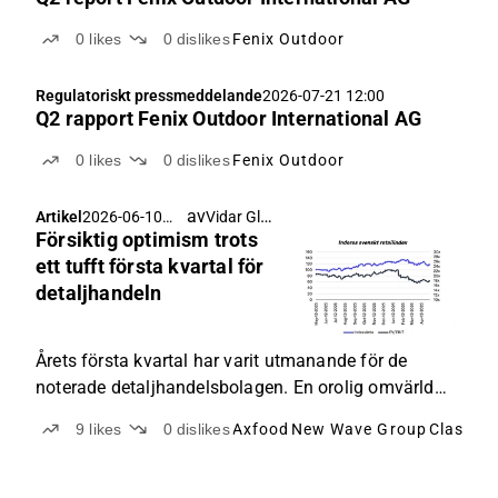
0
likes
0
dislikes
Fenix Outdoor
Regulatoriskt pressmeddelande
2026-07-21 12:00
Q2 rapport Fenix Outdoor International AG
0
likes
0
dislikes
Fenix Outdoor
av
Vidar Glans
Artikel
2026-06-10
Försiktig optimism trots
06:11
ett tufft första kvartal för
detaljhandeln
Årets första kvartal har varit utmanande för de
noterade detaljhandelsbolagen. En orolig omvärld
har satt press på konsumenten, som i hög grad
9
likes
0
dislikes
Axfood
New Wave Group
Clas Ohl
bortprioriterat icke-nödvändiga inköp till förmån för
det vardagliga. Dagligvaror och lågprisalternativ har
tagit tydlig prioritet över investeringar i