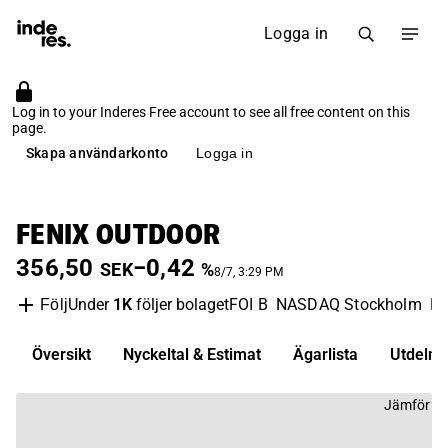
Logga in
Log in to your Inderes Free account to see all free content on this
page.
Skapa användarkonto
Logga in
FENIX OUTDOOR
356,50
−0,42
SEK
%
8/7, 3:29 PM
Under
1K
följer bolaget
FOI B
NASDAQ Stockholm
Pe
Följ
Översikt
Nyckeltal & Estimat
Ägarlista
Utdelni
Jämför