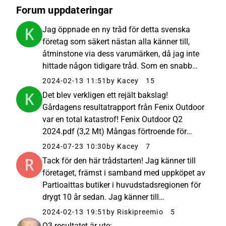
Forum uppdateringar
Jag öppnade en ny tråd för detta svenska
företag som säkert nästan alla känner till,
åtminstone via dess varumärken, då jag inte
hittade någon tidigare tråd. Som en snabb
bakgrund verkar företaget inom frilufts- och
2024-02-13 11:51
by Kacey
15
vandringskläder med sina tidlösa
Det blev verkligen ett rejält bakslag!
varumärken, varav Fjällräven är...
Gårdagens resultatrapport från Fenix Outdoor
var en total katastrof! Fenix Outdoor Q2
2024.pdf (3,2 Mt) Mångas förtroende för
bolaget sätts verkligen på prov just nu.
2024-07-23 10:30
by Kacey
7
Varumärket Fjällräven bär fortfarande
Tack för den här trådstarten! Jag känner till
företaget, men även dess förmåga att...
företaget, främst i samband med uppköpet av
Partioaittas butiker i huvudstadsregionen för
drygt 10 år sedan. Jag känner till
varumärkena genom egen användning och
2024-02-13 19:51
by Riskipreemio
5
har koll på distributionsbolagen. Särskilt
Q3-resultatet är ute: