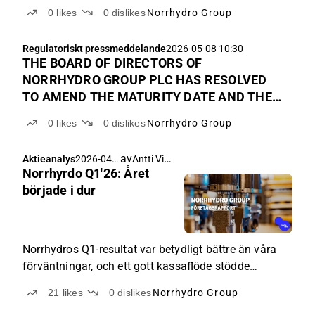
0
likes
0
dislikes
Norrhydro Group
Regulatoriskt pressmeddelande
2026-05-08 10:30
THE BOARD OF DIRECTORS OF
NORRHYDRO GROUP PLC HAS RESOLVED
TO AMEND THE MATURITY DATE AND THE
TERMS AND CONDITIONS OF THE
0
likes
0
dislikes
Norrhydro Group
COMPANY’S EUR 1.5 MILLION
CONVERTIBLE BOND
av
Antti Viljakainen
Aktieanalys
2026-04-
Norrhyrdo Q1'26: Året
23 04:10
började i dur
Norrhydros Q1-resultat var betydligt bättre än våra
förväntningar, och ett gott kassaflöde stödde
företagets finansiella ställning.
21
likes
0
dislikes
Norrhydro Group