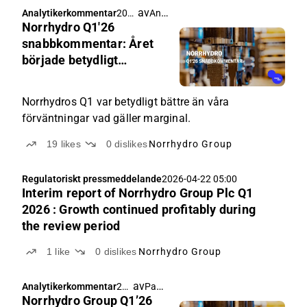
av
Antti Viljakainen
Analytikerkommentar
202
Norrhydro Q1'26
6-
04-
snabbkommentar: Året
22
började betydligt
05:5
snabbare än våra
9
förväntningar
Norrhydros Q1 var betydligt bättre än våra
förväntningar vad gäller marginal.
19
likes
0
dislikes
Norrhydro Group
Regulatoriskt pressmeddelande
2026-04-22 05:00
Interim report of Norrhydro Group Plc Q1
2026 : Growth continued profitably during
the review period
1
like
0
dislikes
Norrhydro Group
av
Pauli Lohi
,
Analytikerkommentar
20
Antti Viljakainen
Norrhydro Group Q1’26
26-