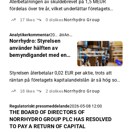
Återbetalningen av skuldebrevet på 1,5 MEUR
fördelas över tre år, vilket underlättar företagets
amorteringsprogram ur ett kassaflödesperspektiv.
17
likes
0
dislikes
Norrhydro Group
av
Antti Viljakainen
Analytikerkommentar
202
Norrhydro: Styrelsen
6-
05-
använder hälften av
11
bemyndigandet med en
05:0
kapitalåterbäring på 0,02
5
euro
Styrelsen återbetalar 0,02 EUR per aktie, trots att
räntan på företagets kapitalandelslån är så hög som
10 procent.
18
likes
2
dislikes
Norrhydro Group
Regulatoriskt pressmeddelande
2026-05-08 12:00
THE BOARD OF DIRECTORS OF
NORRHYDRO GROUP PLC HAS RESOLVED
TO PAY A RETURN OF CAPITAL