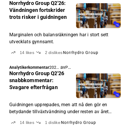
Norrhydro Group Q2'26:
06:20
Vändningen fortskrider
trots risker i guidningen
Marginalen och balansräkningen har i stort sett
utvecklats gynnsamt.
14
likes
2
dislikes
Norrhydro Group
av
Pauli Lohi
Analytikerkommentar
2026-
Norrhydro Group Q2'26
07-15
06:02
snabbkommentar:
Svagare efterfrågan
Guidningen upprepades, men att nå den gör en
betydande tillväxtvändning under resten av året
nödvändig.
14
likes
1
dislike
Norrhydro Group