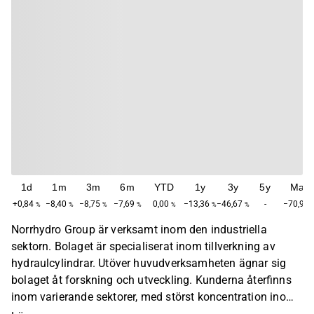
1d
1m
3m
6m
YTD
1y
3y
5y
Max
+0,84
−8,40
−8,75
−7,69
0,00
−13,36
−46,67
-
−70,98
%
%
%
%
%
%
%
Norrhydro Group är verksamt inom den industriella
sektorn. Bolaget är specialiserat inom tillverkning av
hydraulcylindrar. Utöver huvudverksamheten ägnar sig
bolaget åt forskning och utveckling. Kunderna återfinns
inom varierande sektorer, med störst koncentration inom
den industriella sektorn Norrhydro Group är främst