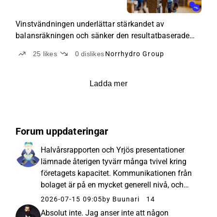
Vinstvändningen underlättar stärkandet av
balansräkningen och sänker den resultatbaserade
värderingen.
25
likes
0
dislikes
Norrhydro Group
Ladda mer
Forum uppdateringar
Halvårsrapporten och Yrjös presentationer
lämnade återigen tyvärr många tvivel kring
företagets kapacitet. Kommunikationen från
bolaget är på en mycket generell nivå, och
utöver de officiella siffrorna får man inte ut
2026-07-15 09:05
by Buunari
14
något konkret. Bilderna nedan väckte mer
Absolut inte. Jag anser inte att någon