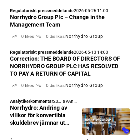
Regulatoriskt pressmeddelande
2026-05-26 11:00
Norrhydro Group Plc – Change in the
Management Team
0
likes
0
dislikes
Norrhydro Group
Regulatoriskt pressmeddelande
2026-05-13 14:00
Correction: THE BOARD OF DIRECTORS OF
NORRHYDRO GROUP PLC HAS RESOLVED
TO PAY A RETURN OF CAPITAL
0
likes
0
dislikes
Norrhydro Group
av
Antti Viljakainen
Analytikerkommentar
202
Norrhydro: Ändring av
6-
05-
villkor för konvertibla
11
skuldebrev jämnar ut
05:0
återbetalningstrycket
7