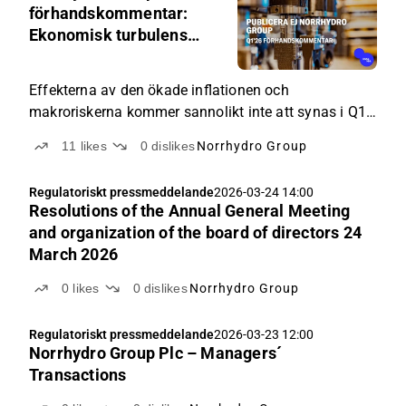
04-
förhandskommentar:
17
Ekonomisk turbulens
05:
skapar osäkerhet i
21
tillväxtutsikterna
Effekterna av den ökade inflationen och
makroriskerna kommer sannolikt inte att synas i Q1-
siffrorna ännu, men osäkerheten kring efterfrågan
11
likes
0
dislikes
Norrhydro Group
har ökat för resten av året.
Regulatoriskt pressmeddelande
2026-03-24 14:00
Resolutions of the Annual General Meeting
and organization of the board of directors 24
March 2026
0
likes
0
dislikes
Norrhydro Group
Regulatoriskt pressmeddelande
2026-03-23 12:00
Norrhydro Group Plc – Managers´
Transactions