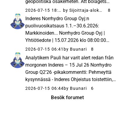
geopolitiska osäkerheten. Att bolagets
prognos infrias är enligt vår bedömning
2026-07-15 18:57
by Sijoittaja-alokas
8
osäkert, men vi anser ändå att
Inderes Norrhydro Group Oyj:n
aktievärderingen är förmånlig,...
puolivuosikatsaus 1.1.–30.6.2026:
Markkinoiden... Norrhydro Group Oyj |
Yhtiötiedote | 15.07.2026 klo 08:00:00
EESTNorrhydro Group Oyj - Yhtiötiedote
2026-07-15 06:41
by Buunari
8
15.7.2026 Klo 8.00Tämä tiedote on
Analytikern Pauli har varit alert redan från
tiivistelmä Norrhydron tammi–kesäkuun
morgonen Inderes – 15 Jul 26 Norrhydro
2026 puolivuosikatsauksesta....
Group Q2'26 -pikakommentti: Pehmeyttä
kysynnässä - Inderes Ohjeistus toistettiin,
mutta siihen yltäminen edellyttää merkittävää
2026-07-15 06:44
by Buunari
6
kasvukäännettä loppuvuonna.
Besök forumet