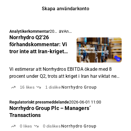
Skapa användarkonto
av
Antti Viljakainen
Analytikerkommentar
202
Norrhydro Q2'26
6-
07-
förhandskommentar: Vi
10
tror inte att Iran-kriget
04:1
har vänt trenden trots
5
vissa problem
Vi estimerar att Norrhydros EBITDA ökade med 8
procent under Q2, trots att kriget i Iran har viktat ned
omsättningen till en minskning på 7 procent i vårt
16
likes
1
dislike
Norrhydro Group
estimat.
Regulatoriskt pressmeddelande
2026-06-01 11:00
Norrhydro Group Plc – Managers´
Transactions
0
likes
0
dislikes
Norrhydro Group