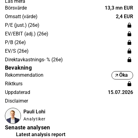
Läs mera
verksamma inom Norden och har sitt huvudkontor i
Börsvärde
13,3 mn EUR
Finland.
Omsatt (värde)
2,4 EUR
P/E (just.) (26e)
EV/EBIT (adj.) (26e)
P/B (26e)
EV/S (26e)
Direktavkastnings- % (26e)
Bevakning
Rekommendation
Öka
Riktkurs
Uppdaterad
15.07.2026
Disclaimer
Pauli Lohi
Analytiker
Senaste analysen
Latest analysis report