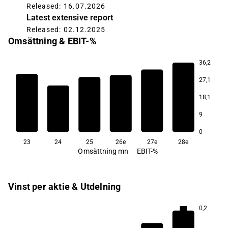
Released: 16.07.2026
Latest extensive report
Released: 02.12.2025
Omsättning & EBIT-%
36,2
27,1
8,1
7,1
6,7
5,0
18,1
3,5
−0,1
9
0
23
24
25
26e
27e
28e
Omsättning mn
EBIT-%
Vinst per aktie & Utdelning
0,2
5,8