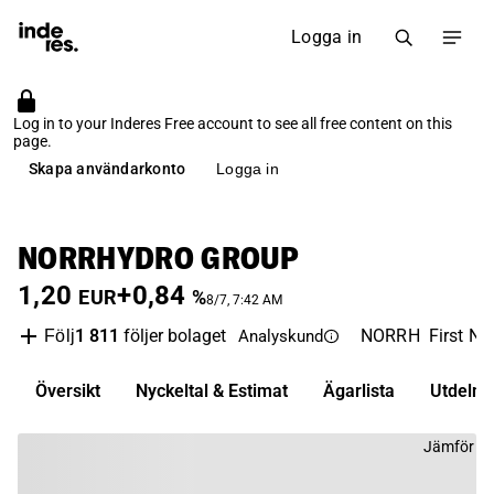
Logga in
Log in to your Inderes Free account to see all free content on this
page.
Skapa användarkonto
Logga in
NORRHYDRO GROUP
1,20
+0,84
EUR
%
8/7, 7:42 AM
1 811
följer bolaget
NORRH
First No
Följ
Analyskund
Översikt
Nyckeltal & Estimat
Ägarlista
Utdelni
Jämför