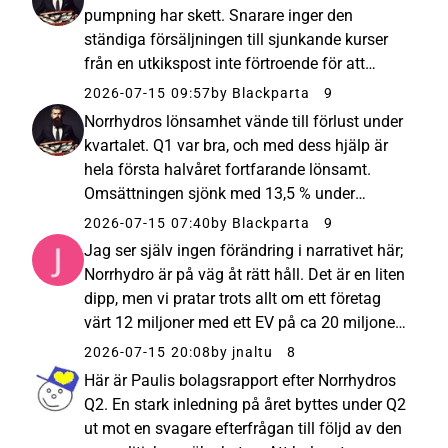
osäkerhet än förtroende...
pumpning har skett. Snarare inger den
ständiga försäljningen till sjunkande kurser
från en utkikspost inte förtroende för att
situationen skulle förbättras avsevärt inom
2026-07-15 09:57
by Blackparta
9
den närmaste tiden. Även efter den här
Norrhydros lönsamhet vände till förlust under
intervjun satt jag mest med känslan...
kvartalet. Q1 var bra, och med dess hjälp är
hela första halvåret fortfarande lönsamt.
Omsättningen sjönk med 13,5 % under
kvartalet jämfört med föregående år.
2026-07-15 07:40
by Blackparta
9
Rörelseresultatet föll med 81 %. Aktien
Jag ser själv ingen förändring i narrativet här;
reagerade med ett tapp på cirka 8–...
Norrhydro är på väg åt rätt håll. Det är en liten
dipp, men vi pratar trots allt om ett företag
värt 12 miljoner med ett EV på ca 20 miljoner,
så det viktigaste är att riktningen är korrekt
2026-07-15 20:08
by jnaltu
8
och att förluståren är bakom oss. Det som...
Här är Paulis bolagsrapport efter Norrhydros
Q2. En stark inledning på året byttes under Q2
ut mot en svagare efterfrågan till följd av den