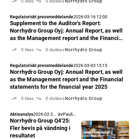
0
likes
0
dislikes
Norrhydro Group
Regulatoriskt pressmeddelande
2026-03-16 12:00
Supplement to the Auditor's Report:
Norrhydro Group Oyj: Annual Report, as well
as the Management report and the Financial
statements for the financial year 2025
0
likes
0
dislikes
Norrhydro Group
Regulatoriskt pressmeddelande
2026-03-03 15:15
Norrhydro Group Oyj: Annual Report, as well
as the Management report and the Financial
statements for the financial year 2025
0
likes
0
dislikes
Norrhydro Group
av
Pauli Lohi
Aktieanalys
2026-02-20
Norrhydro Group Q4'25:
06:18
Fler bevis på vändning i
resultatet