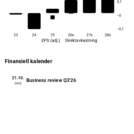
0,1
3,3
2,5
−0
1,7
−0,1
23
24
25
26e
27e
28e
EPS (adj.)
Direktavkastning
Finansiell kalender
21.10.
Business review
Q3'26
2026