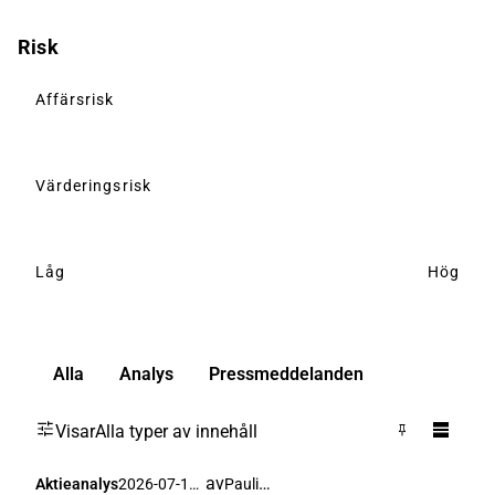
Risk
Affärsrisk
Värderingsrisk
Låg
Hög
Alla
Analys
Pressmeddelanden
Visar
Alla typer av innehåll
av
Pauli Lohi
Aktieanalys
2026-07-16