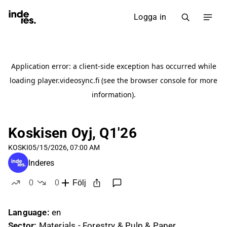
Logga in
Koskisen Oyj, Q1'26
KOSKI
05/15/2026, 07:00 AM
Inderes
0
0
Följ
likes
dislikes
Language:
en
Sector:
Materials - Forestry & Pulp & Paper