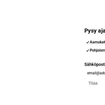
Pysy aja
Aamukat
Pohjoism
Sähköpost
Tilaa