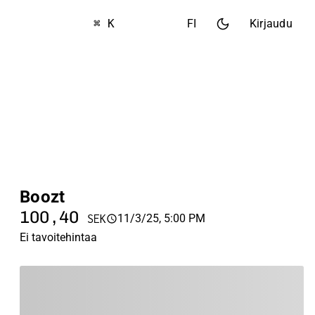
⌘ K
FI
Kirjaudu
Boozt
100,40
11/3/25, 5:00 PM
SEK
Ei tavoitehintaa