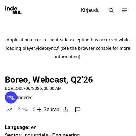
Kirjaudu
Boreo, Webcast, Q2'26
BOREO
08/06/2026, 08:00 AM
Inderes
2
0
Seuraa
tykkää
ei tykkää
Language:
en
Sector:
Industrials - Engineering