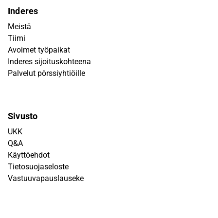
Inderes
Meistä
Tiimi
Avoimet työpaikat
Inderes sijoituskohteena
Palvelut pörssiyhtiöille
Sivusto
UKK
Q&A
Käyttöehdot
Tietosuojaseloste
Vastuuvapauslauseke