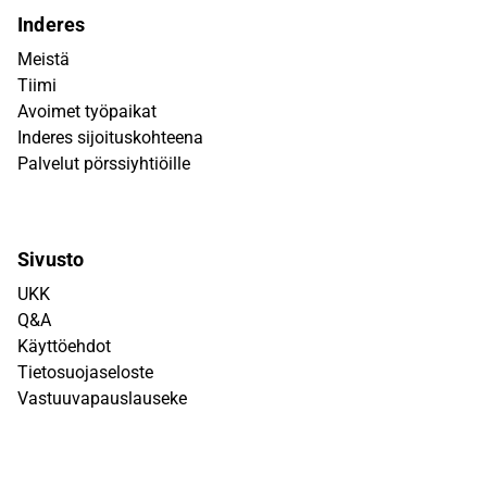
Inderes
Meistä
Tiimi
Avoimet työpaikat
Inderes sijoituskohteena
Palvelut pörssiyhtiöille
Sivusto
UKK
Q&A
Käyttöehdot
Tietosuojaseloste
Vastuuvapauslauseke