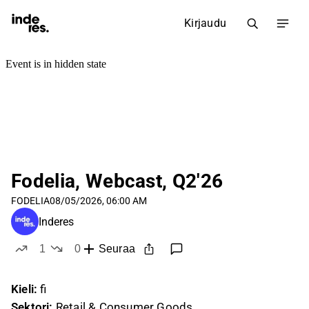
Kirjaudu
Fodelia, Webcast, Q2'26
FODELIA
08/05/2026, 06:00 AM
Inderes
1
0
Seuraa
tykkää
ei tykkää
Kieli:
fi
Sektori:
Retail & Consumer Goods