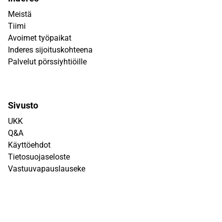
Meistä
Tiimi
Avoimet työpaikat
Inderes sijoituskohteena
Palvelut pörssiyhtiöille
Sivusto
UKK
Q&A
Käyttöehdot
Tietosuojaseloste
Vastuuvapauslauseke