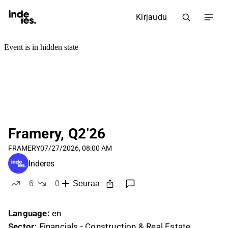
Kirjaudu
Framery, Q2'26
FRAMERY
07/27/2026, 08:00 AM
Inderes
6
0
Seuraa
tykkää
ei tykkää
Language:
en
Sector:
Financials - Construction & Real Estate