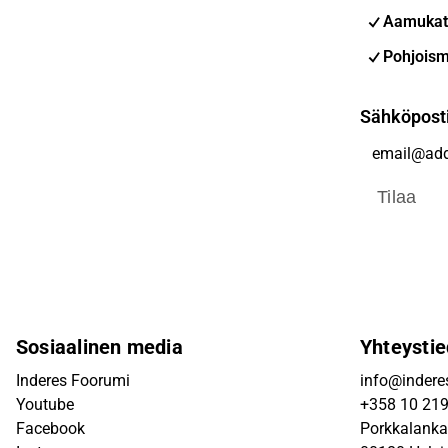
Aamukat
Pohjoism
Sähköpost
Tilaa
Sosiaalinen media
Yhteystie
Inderes Foorumi
info@inderes
Youtube
+358 10 21
Facebook
Porkkalanka