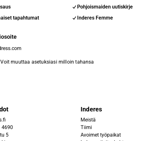
saus
Pohjoismaiden uutiskirje
aiset tapahtumat
Inderes Femme
iosoite
Voit muuttaa asetuksiasi milloin tahansa
dot
Inderes
.fi
Meistä
9 4690
Tiimi
tu 5
Avoimet työpaikat