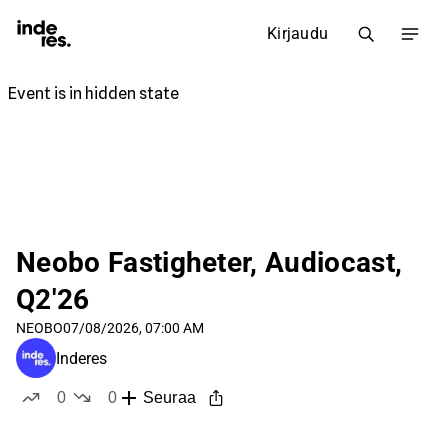
Kirjaudu
Neobo Fastigheter, Audiocast,
Q2'26
NEOBO
07/08/2026, 07:00 AM
Inderes
0
0
Seuraa
tykkää
ei tykkää