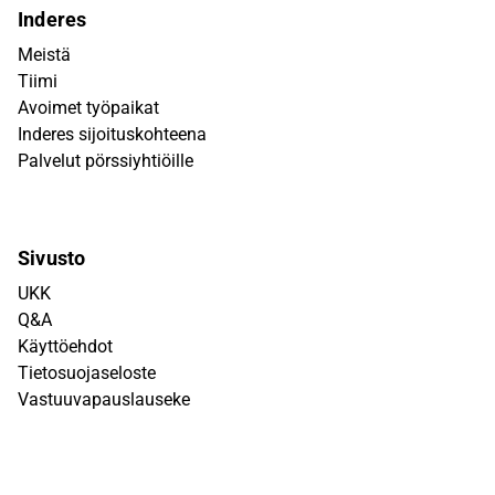
Inderes
Meistä
Tiimi
Avoimet työpaikat
Inderes sijoituskohteena
Palvelut pörssiyhtiöille
Sivusto
UKK
Q&A
Käyttöehdot
Tietosuojaseloste
Vastuuvapauslauseke