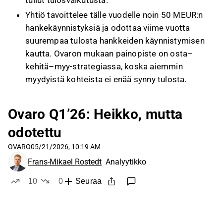
tullut tulosvaikutusta.
Yhtiö tavoittelee tälle vuodelle noin 50 MEUR:n
hankekäynnistyksiä ja odottaa viime vuotta
suurempaa tulosta hankkeiden käynnistymisen
kautta. Ovaron mukaan painopiste on osta–
kehitä–myy-strategiassa, koska aiemmin
myydyistä kohteista ei enää synny tulosta.
Joensuun konversiohanke koskee vanhan
virastotalon muuttamista noin 150 asunnoksi,
Ovaro Q1’26: Heikko, mutta
ja kohteeseen liittyy lisäksi noin 3 000 neliön
odotettu
uudisrakennusoikeus hoivapainotteiseen
käyttöön. M3 Asunnot tuli
OVARO
05/21/2026, 10:19 AM
konversiohankkeeseen 50 %:n omistajaksi, ja
Frans-Mikael Rostedt
Analyytikko
yhtiön mukaan konversion kustannus on
10
0
Seuraa
karkeasti noin puolet uudisasuntotuotannon
tykkää
ei tykkää
kustannuksesta.
Kuopion Teollisuuskatu-hankkeessa kaava on