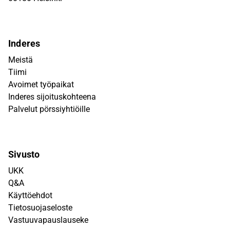
Inderes
Meistä
Tiimi
Avoimet työpaikat
Inderes sijoituskohteena
Palvelut pörssiyhtiöille
Sivusto
UKK
Q&A
Käyttöehdot
Tietosuojaseloste
Vastuuvapauslauseke