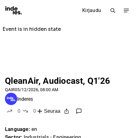
Kirjaudu
QleanAir, Audiocast, Q1'26
QAIR
05/12/2026, 08:00 AM
Inderes
0
0
Seuraa
tykkää
ei tykkää
Language:
en
Sector:
Industrials - Engineering