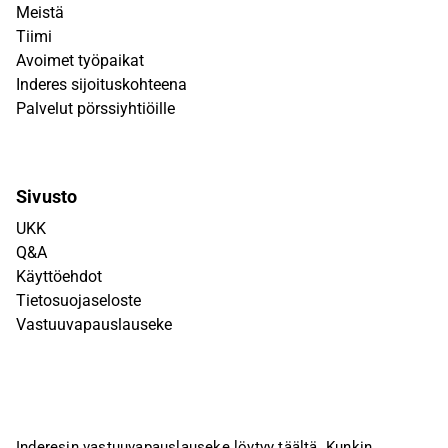
Meistä
Tiimi
Avoimet työpaikat
Inderes sijoituskohteena
Palvelut pörssiyhtiöille
Sivusto
UKK
Q&A
Käyttöehdot
Tietosuojaseloste
Vastuuvapauslauseke
Inderesin vastuuvapauslauseke löytyy
täältä
. Kunkin